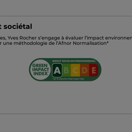
 sociétal
BETAINE
GLYCERIN
SODIUM COCOYL ISETHIONATE
es, Yves Rocher s’engage à évaluer l’impact environnem
CE
VANILLA PLANIFOLIA FRUIT EXTRACT
SODIUM BE
sur une méthodologie de l’Afnor Normalisation*
LENEDIAMINE DISUCCINATE
SODIUM CHLORIDE
AMY
#OnVousDitTout
glossaire