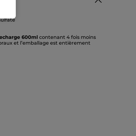
sulfate
echarge 600ml
contenant 4 fois moins
oraux et l’emballage est entièrement