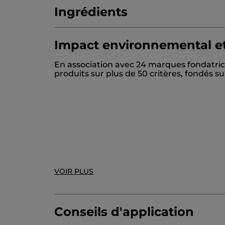
Ingrédients
Impact environnemental et
AQUA/WATER/EAU
COCAMIDOPROPYL 
En association avec 24 marques fondatric
DECYL GLUCOSIDE
PARFUM/FRAGRAN
produits sur plus de 50 critères, fondés 
POTASSIUM SORBATE
TRISODIUM ETHY
LIMONENE
10985v0
VOIR PLUS
* Ingrédients d'origine naturelle
*Ingrédients synthétiques
Conseils d'application