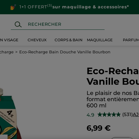
(3)
1+1 OFFERT
sur maquillage & accessoires*
IN VISAGE
CHEVEUX
CORPS & BAIN
MAQUILLAGE
PARFU
charge
Eco-Recharge Bain Douche Vanille Bourbon
Eco-Recha
Vanille Bo
Le plaisir de nos
format entièremen
600 ml
(531)
AJ
4.9
★★★★★
★★★★★
4.9
sur
6,99 €
5
étoiles.
Lire