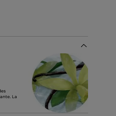
des
rante. La