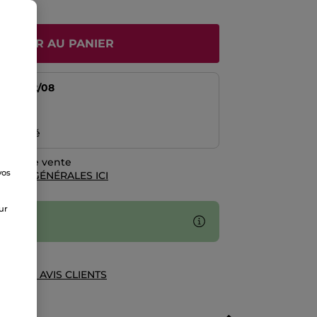
JOUTER AU PANIER
tir du
12/08
risé
emboursé
rales de vente
vos
TIONS GÉNÉRALES ICI
e
sur
UE DES AVIS CLIENTS