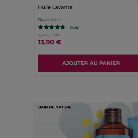
Huile Lavante
de
connexion
Flacon
200 ml
(438)
6,95 € / 100ml
13,90 €
AJOUTER AU PANIER
BAIN DE NATURE