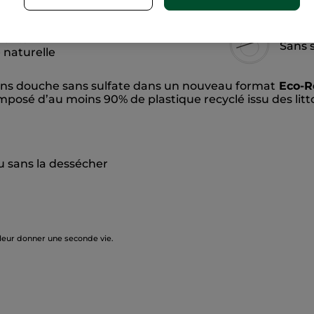
ients
Sans 
e naturelle
 Bains douche sans sulfate dans un nouveau format
Eco-R
posé d’au moins 90% de plastique recyclé issu des litt
u sans la dessécher
 leur donner une seconde vie.