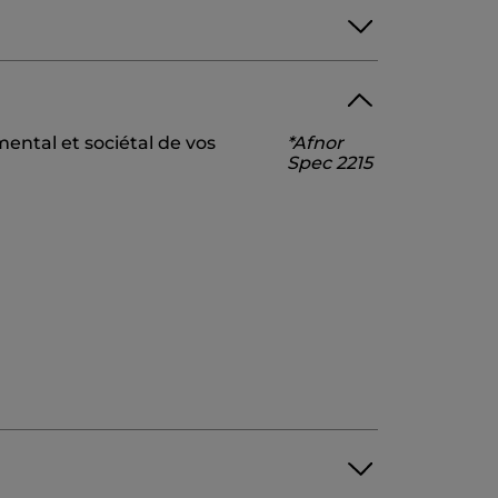
SODIUM METHYL COCOYL TAURATE
ental et sociétal de vos
*Afnor
NZOATE
CITRIC ACID
CARAMEL
Spec 2215
L CINNAMAL
HEXYL CINNAMAL