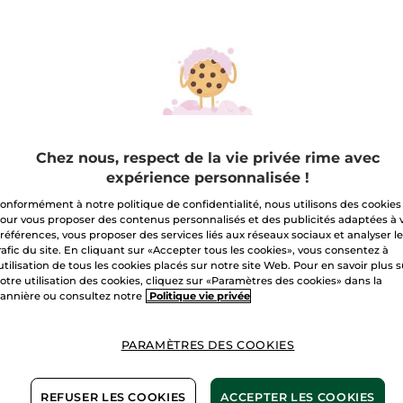
les
Quantité
avis
sur
Eco-
Recharge
A
Bain
Douche
Vanille
Bourbon
Livraison à par
Paiement sécu
Chez nous, respect de la vie privée rime avec
Satisfait ou r
expérience personnalisée !
onformément à notre politique de confidentialité, nous utilisons des cookies
Conditions géné
our vous proposer des contenus personnalisés et des publicités adaptées à 
VOIR LES CONDI
références, vous proposer des services liés aux réseaux sociaux et analyser l
rafic du site. En cliquant sur «Accepter tous les cookies», vous consentez à
'utilisation de tous les cookies placés sur notre site Web. Pour en savoir plus 
10,99€ pour 2*(7)
otre utilisation des cookies, cliquez sur «Paramètres des cookies» dans la
annière ou consultez notre
Politique vie privée
Avis clients
PARAMÈTRES DES COOKIES
VOIR LA POLITIQ
REFUSER LES COOKIES
ACCEPTER LES COOKIES