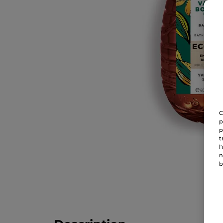
C
p
p
t
l
n
b