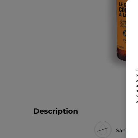
C
p
p
t
l
n
b
Description
Sans sul