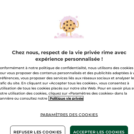
les
Quantité
avis
sur
Gel
Douche
A
Concentré
Mangue
Livraison à par
Paiement sécu
Chez nous, respect de la vie privée rime avec
Satisfait ou r
expérience personnalisée !
onformément à notre politique de confidentialité, nous utilisons des cookies
Conditions géné
our vous proposer des contenus personnalisés et des publicités adaptées à 
VOIR LES CONDI
références, vous proposer des services liés aux réseaux sociaux et analyser l
rafic du site. En cliquant sur «Accepter tous les cookies», vous consentez à
Avis clients
'utilisation de tous les cookies placés sur notre site Web. Pour en savoir plus 
VOIR LA POLITIQ
otre utilisation des cookies, cliquez sur «Paramètres des cookies» dans la
annière ou consultez notre
Politique vie privée
PARAMÈTRES DES COOKIES
fate
Formu
REFUSER LES COOKIES
ACCEPTER LES COOKIES