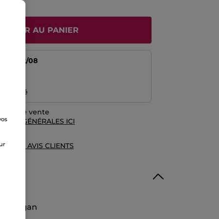
JOUTER AU PANIER
tir du
12/08
risé
emboursé
rales de vente
vos
TIONS GÉNÉRALES ICI
e
sur
UE DES AVIS CLIENTS
le Végan