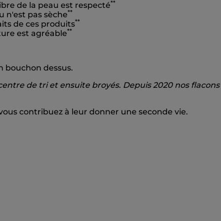
**
ibre de la peau est respecté
**
u n'est pas sèche
**
its de ces produits
**
ture est agréable
son bouchon dessus.
centre de tri et ensuite broyés. Depuis 2020 nos flacons
 vous contribuez à leur donner une seconde vie.