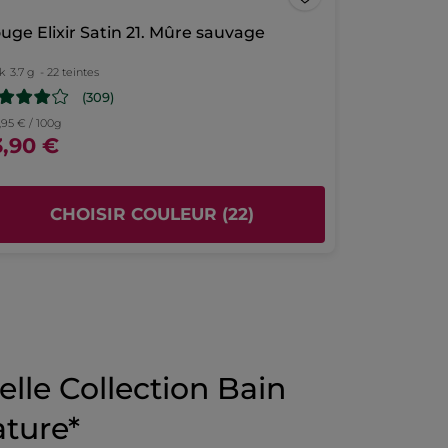
★★★★★
★★★★★
uge Elixir Satin 21. Mûre sauvage
4
j'aime beaucoup le parfum
ur
parfum d"été parfait
k
5
3.7 g
- 22 teintes
toiles.
(309)
Recommande ce produit
Oui
,95 € / 100g
3,90 €
Publié à l'origine sur yves-rocher.fr
CHOISIR COULEUR (22)
lle Collection Bain
ture*