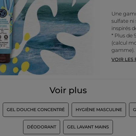
Une gamm
sulfate ni
inspirés d
* Plus de 
(calcul mo
gamme).
VOIR LES
Voir plus
GEL DOUCHE CONCENTRÉ
HYGIÈNE MASCULINE
G
DÉODORANT
GEL LAVANT MAINS