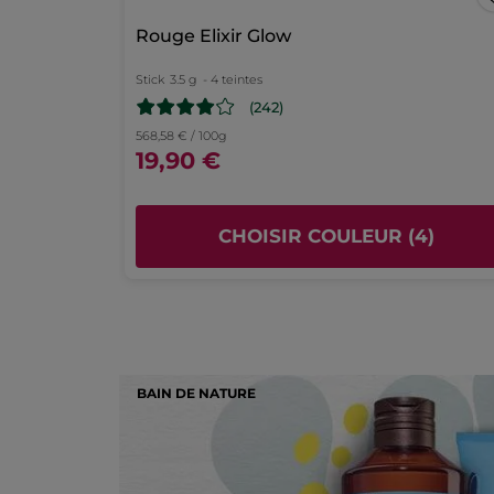
page
Rouge Elixir Glow
de
connexion
Stick
3.5 g
- 4 teintes
(242)
568,58 € / 100g
19,90 €
CHOISIR COULEUR (4)
BAIN DE NATURE