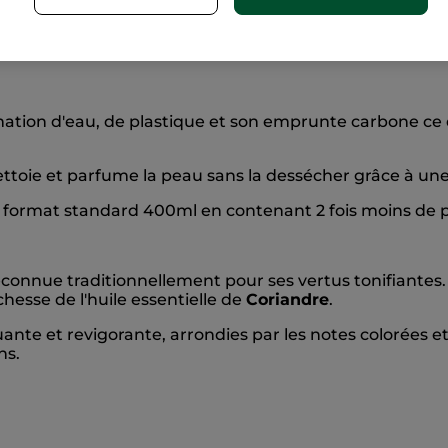
vez vos senteurs préférées dans ce
gel douche
engagé
tion d'eau, de plastique et son emprunte carbone ce 
oie et parfume la peau sans la dessécher grâce à une 
 format standard 400ml en contenant 2 fois moins de p
reconnue traditionnellement pour ses vertus tonifiantes.
chesse de l'huile essentielle de
Coriandre
.
quante et revigorante, arrondies par les notes colorées e
ns.