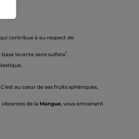
.
qui contribue à au respect de
*
base lavante sans sulfate
.
lastique.
 C'est au cœur de ses fruits sphériques,
t vibrantes de la
Mangue
, vous entraînent