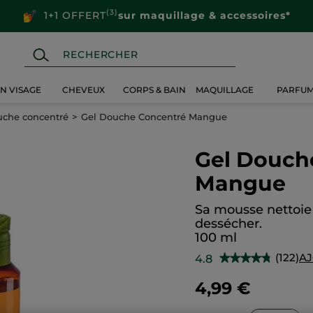
(3)
1+1 OFFERT
sur maquillage & accessoires*
IN VISAGE
CHEVEUX
CORPS & BAIN
MAQUILLAGE
PARFU
uche concentré
Gel Douche Concentré Mangue
Gel Douch
Mangue
Sa mousse nettoie 
dessécher.
100 ml
(122)
AJ
4.8
★★★★★
★★★★★
4.8
sur
4,99 €
5
étoiles.
Lire