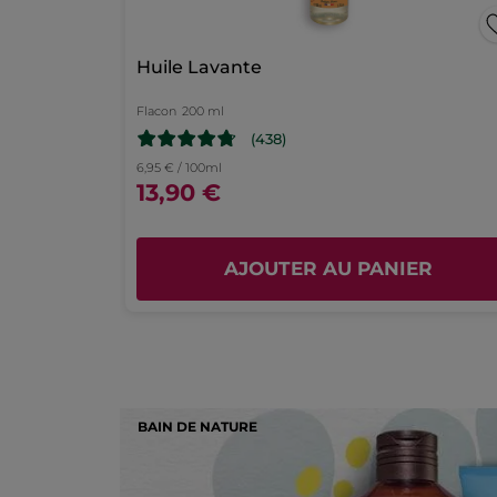
Fleur
page
de
Camomille
Huile Lavante
de
connexion
Flacon
200 ml
(438)
6,95 € / 100ml
13,90 €
AJOUTER AU PANIER
BAIN DE NATURE