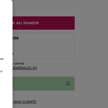
JOUTER AU PANIER
tir du
12/08
risé
emboursé
vos
e
rales de vente
TIONS GÉNÉRALES ICI
sur
UE DES AVIS CLIENTS