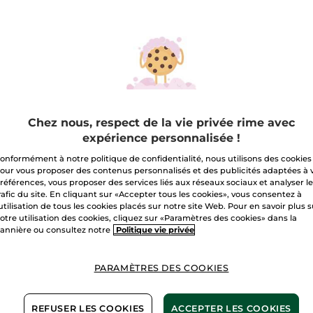
étoiles.
Lire
les
Quantité
avis
sur
Éco-
Recharge
A
Bain
Douche
Verveine
Citronnée
Livraison à par
&
Fleur
Chez nous, respect de la vie privée rime avec
de
Paiement sécu
expérience personnalisée !
Camomille
Satisfait ou r
onformément à notre politique de confidentialité, nous utilisons des cookies
our vous proposer des contenus personnalisés et des publicités adaptées à 
références, vous proposer des services liés aux réseaux sociaux et analyser l
Conditions géné
rafic du site. En cliquant sur «Accepter tous les cookies», vous consentez à
VOIR LES CONDI
'utilisation de tous les cookies placés sur notre site Web. Pour en savoir plus 
otre utilisation des cookies, cliquez sur «Paramètres des cookies» dans la
annière ou consultez notre
Politique vie privée
10,99€ pour 2*(7)
PARAMÈTRES DES COOKIES
Avis clients
VOIR LA POLITIQ
REFUSER LES COOKIES
ACCEPTER LES COOKIES