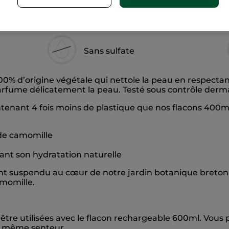
Sans sulfate
00% d’origine végétale qui nettoie la peau en respectan
fume délicatement la peau. Testé sous contrôle derma
tenant 4 fois moins de plastique que nos flacons 400
 de camomille
tant son hydratation naturelle
tant suspendu au cœur de notre jardin botanique breton
amomille.
tre utilisées avec le flacon rechargeable 600ml. Vous 
a même senteur.