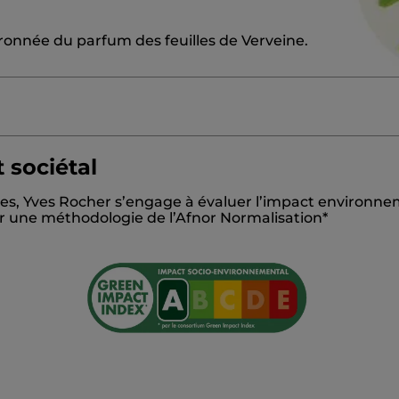
ronnée du parfum des feuilles de Verveine.
 sociétal
BETAINE
GLYCERIN
SODIUM COCOYL ISETHIONATE
es, Yves Rocher s’engage à évaluer l’impact environnem
CE
ANTHEMIS NOBILIS FLOWER WATER
LIPPIA CIT
sur une méthodologie de l’Afnor Normalisation*
NENE
CITRUS AURANTIUM PEEL OIL
POTASSIUM SOR
INALYL ACETATE
TETRAMETHYL ACETYLOCTAHYDRO
#OnVousDitTout
glossaire