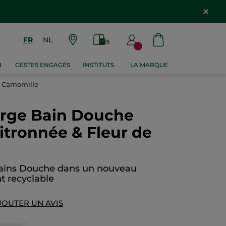
FR
NL
M
GESTES ENGAGÉS
INSTITUTS
LA MARQUE
e Camomille
rge Bain Douche
itronnée & Fleur de
 Bains Douche dans un nouveau
t recyclable
JOUTER UN AVIS