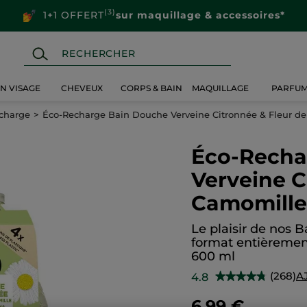
(3)
1+1 OFFERT
sur maquillage & accessoires*
IN VISAGE
CHEVEUX
CORPS & BAIN
MAQUILLAGE
PARFU
charge
Éco-Recharge Bain Douche Verveine Citronnée & Fleur d
Éco-Recha
Verveine C
Camomille
Le plaisir de nos
format entièremen
600 ml
(268)
A
4.8
★★★★★
★★★★★
4.8
sur
6,99 €
5