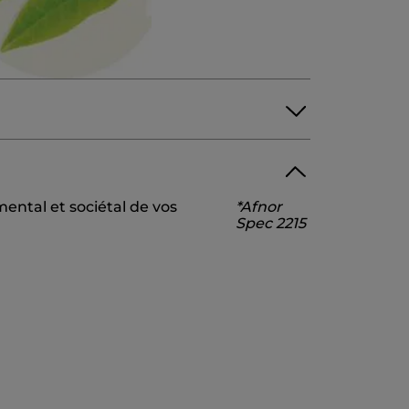
SODIUM METHYL COCOYL TAURATE
ental et sociétal de vos
*Afnor
RIODORA LEAF EXTRACT
Spec 2215
BATE
CITRAL
NAPHTHALENES
PINENE