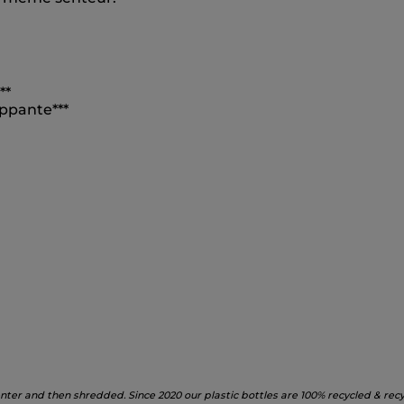
**
ppante***
nter and then shredded. Since 2020 our plastic bottles are 100% recycled & recy