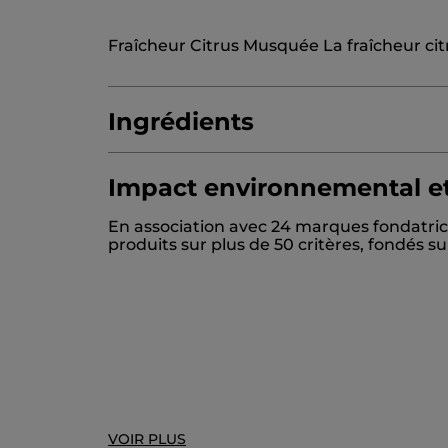
Fraîcheur Citrus Musquée La fraîcheur cit
Ingrédients
Impact environnemental et
AQUA/WATER/EAU
COCAMIDOPROPYL 
En association avec 24 marques fondatric
DECYL GLUCOSIDE
PARFUM /FRAGRAN
produits sur plus de 50 critères, fondés 
SODIUM BENZOATE
CITRIC ACID
LIMO
FRUCTOOLIGOSACCHARIDES
INULIN
L
SODIUM CHLORIDE
11103v0
VOIR PLUS