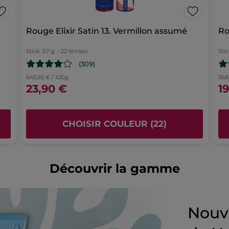
★★★★★
★★★★★
5
J' adore
Rouge Elixir Satin 13. Vermillon assumé
Ro
sur
s
Il est frais, tonique
5
étoiles.
Stick
3.7 g
- 22 teintes
Stic
é
Recommande ce produit
Oui
(309)
Publié à l'origine sur yves-rocher.fr
645,95 € / 100g
568
23,90 €
1
CHOISIR COULEUR (22)
PLUS
Découvrir la gamme
Nouve