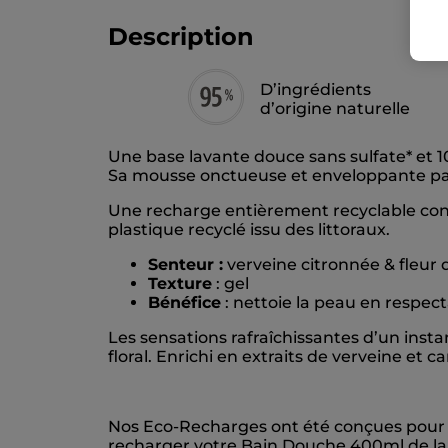
Description
D’ingrédients
d’origine naturelle
Une base lavante douce sans sulfate* et 1
Sa mousse onctueuse et enveloppante par
Une recharge entièrement recyclable con
plastique recyclé issu des littoraux.
Senteur :
verveine citronnée & fleur
Texture
: gel
Bénéfice
: nettoie la peau en respec
Les sensations rafraîchissantes d’un ins
floral. Enrichi en extraits de verveine et c
Nos Eco-Recharges ont été conçues pour ê
recharger votre Bain Douche 400ml de l