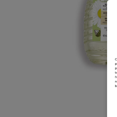
C
p
p
t
l
n
b