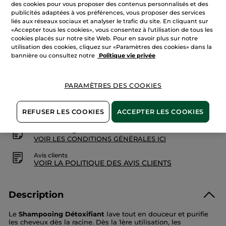
Lire
des cookies pour vous proposer des contenus personnalisés et des
Quantité
les
publicités adaptées à vos préférences, vous proposer des services
avis
liés aux réseaux sociaux et analyser le trafic du site. En cliquant sur
sur
Eco-
«Accepter tous les cookies», vous consentez à l'utilisation de tous les
Recharge
cookies placés sur notre site Web. Pour en savoir plus sur notre
AJOUTER AU PANIER
Shampooing
utilisation des cookies, cliquez sur «Paramètres des cookies» dans la
Détoxifiant
bannière ou consultez notre
Politique vie privée
Livraison à partir du
12/08
PARAMÈTRES DES COOKIES
Paiement sécurisé
Satisfait ou remboursé
REFUSER LES COOKIES
ACCEPTER LES COOKIES
Conditions générales de vente
VOIR LES CONDITIONS GÉNÉRALES ICI
Avis clients
VOIR LA POLITIQUE DES AVIS CLIENTS
Description
Le
Shampooing Détoxifiant
lave tout en douceur et purifie
les cheveux dès la racine. Dès la 1ère utilisation, les