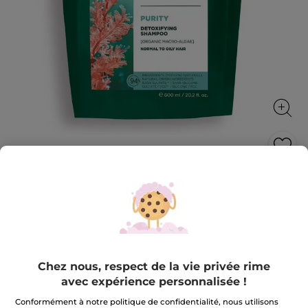
Eco-Recharge Shampooing
Détoxifiant
Détoxifie et rend les cheveux plus légers et brillants
600 ml
★★★★★
★★★★★
4.8
(37)
AJOUTER UN AVIS
Chez nous, respect de la vie privée rime
4.8
avec expérience personnalisée !
sur
9,99 €
5
Conformément à notre politique de confidentialité, nous utilisons
étoiles.