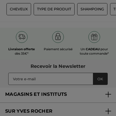
et j’ai espacé mes shampooing
G
CHEVEUX
TYPE DE PRODUIT
SHAMPOING
T
Recommande ce produit
Oui
Publié à l'origine sur yves-rocher.fr
PLUS
Livraison offerte
Paiement sécurisé
Un
CADEAU
pour
dès 35€*
toute commande*
Recevoir
la Newsletter
OK
MAGASINS ET INSTITUTS
Trouver un magasin ou institut
SUR YVES ROCHER
Soins en institut