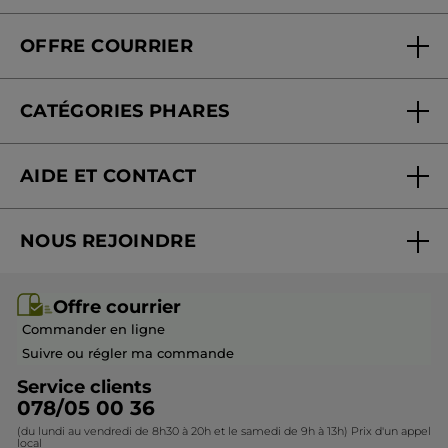
Qui sommes-nous
Carte fidélité magasin
OFFRE COURRIER
Nos engagements
Offre courrier
Fondation Yves Rocher
CATÉGORIES PHARES
Blog Act Beautiful
Nouveautés
AIDE ET CONTACT
Promotions
Suivre ma commande
Best-sellers
NOUS REJOINDRE
Mes cadeaux
Idées cadeaux
Rejoindre nos équipes
Offre courrier / dépliant
Collection Monoï
Offre courrier
Devenir franchisé ou gérant
Questions & Réponses
Collection de Noël
Commander en ligne
Contactez-nous
Suivre ou régler ma commande
Service clients
078/05 00 36
(du lundi au vendredi de 8h30 à 20h et le samedi de 9h à 13h) Prix d'un appel
local