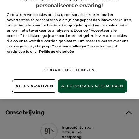
reviews.
personaliseerde ervaring!
Perfectionerende
Gel-
Crème
Gebruiken we cookies om jou gepersonaliseerde inhoud en
IN WINKELMANDJE
advertenties te presenteren die zijn aangepast aan jouw voorkeuren,
om je diensten aan te bieden die zijn gekoppeld aan sociale media
en om het siteverkeer te analyseren. Door op “Accepteer alle
cookies” te klikken, ga je akkoord met het gebruik van alle cookies
Bezorging vanaf
12/08
die op onze website worden geplaatst. Om meer te weten over ons
cookiegebruik, klik je op "Cookie-instellingen" in de banner of
Veilige betaling
raadpleeg je ons
Politique vie privée
Niet tevreden? Geld terug!
COOKIE-INSTELLINGEN
Algemene Voorwaarden
LEES HIER DE ALGEMENE VOORWAARDEN
ALLES AFWIJZEN
ALLE COOKIES ACCEPTEREN
Klantenrecensies
LEES KLANTENRECENSIES REGLEMENT
Omschrijving
Ingrediënten van
natuurlijke
oorsprong