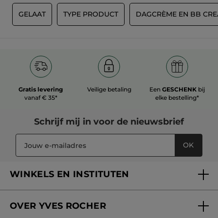
G
GELAAT
TYPE PRODUCT
DAGCRÈME EN BB CR
Gratis levering
Veilige betaling
Een
GESCHENK
bij
vanaf € 35*
elke bestelling*
Schrijf mij in voor
de nieuwsbrief
OK
WINKELS EN INSTITUTEN
Een winkel of instituut vinden
OVER YVES ROCHER
Verzorging in onze Schoonheidsinstituten