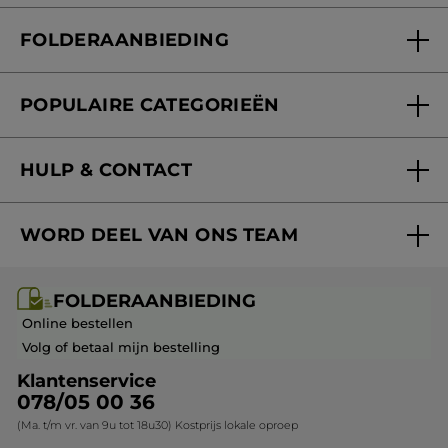
Wie zijn we
Mijn klantenkaart
FOLDERAANBIEDING
Onze beloften
Folderaanbieding
Fondation Yves Rocher
POPULAIRE CATEGORIEËN
Blog Act Beautiful
Nieuwe producten
HULP & CONTACT
Aanbiedingen
Volg mijn bestelling
Bestsellers
WORD DEEL VAN ONS TEAM
Mijn geschenken
Cadeau-ideeën
Carrière & Vacatures
Folderaanbieding / post
Monoï collectie
FOLDERAANBIEDING
Franchisenemer of bedrijfsleider worden
Veelgestelde vragen
Kerstcollectie
Online bestellen
Contact opnemen
Volg of betaal mijn bestelling
Klantenservice
078/05 00 36
(Ma. t/m vr. van 9u tot 18u30) Kostprijs lokale oproep