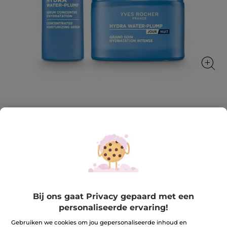
Set Hydra
Expert hydratatie voor een vollere huid, dag na dag
★★★★★
★★★★★
REVIEW TOEVOEGEN
Geen
beoordelingswaarde
29,99 €
53,80 €
-44%
voor
Set
Hydra
Bij ons gaat Privacy gepaard met een
Aantal
personaliseerde ervaring!
Gebruiken we cookies om jou gepersonaliseerde inhoud en