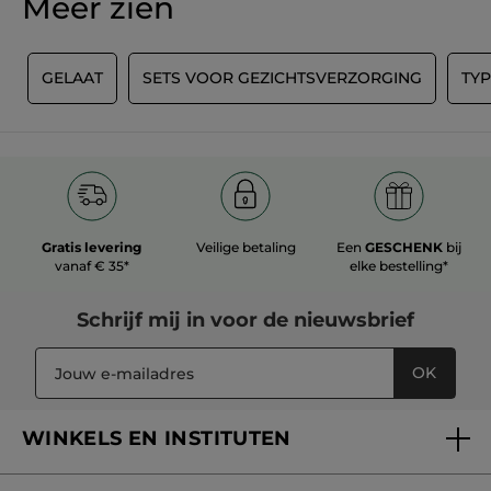
Meer zien
N
GELAAT
SETS VOOR GEZICHTSVERZORGING
TY
Gratis levering
Veilige betaling
Een
GESCHENK
bij
vanaf € 35*
elke bestelling*
Schrijf mij in voor
de nieuwsbrief
OK
WINKELS EN INSTITUTEN
Een winkel of instituut vinden