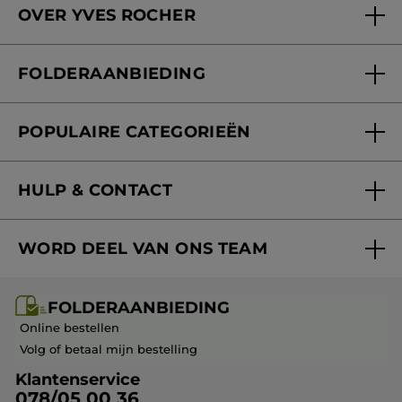
OVER YVES ROCHER
Verzorging in onze Schoonheidsinstituten
Wie zijn we
Mijn klantenkaart
FOLDERAANBIEDING
Onze beloften
Folderaanbieding
Fondation Yves Rocher
POPULAIRE CATEGORIEËN
Blog Act Beautiful
Nieuwe producten
HULP & CONTACT
Aanbiedingen
Volg mijn bestelling
Bestsellers
WORD DEEL VAN ONS TEAM
Mijn geschenken
Cadeau-ideeën
Carrière & Vacatures
Folderaanbieding / post
Monoï collectie
FOLDERAANBIEDING
Franchisenemer of bedrijfsleider worden
Veelgestelde vragen
Kerstcollectie
Online bestellen
Contact opnemen
Volg of betaal mijn bestelling
Klantenservice
078/05 00 36