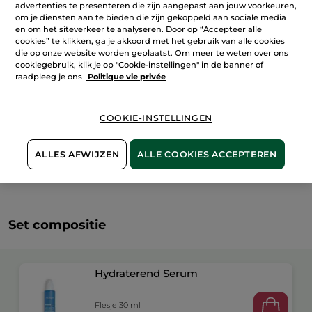
advertenties te presenteren die zijn aangepast aan jouw voorkeuren,
IN WINKELMANDJE
om je diensten aan te bieden die zijn gekoppeld aan sociale media
en om het siteverkeer te analyseren. Door op “Accepteer alle
cookies” te klikken, ga je akkoord met het gebruik van alle cookies
die op onze website worden geplaatst. Om meer te weten over ons
Bezorging vanaf
12/08
cookiegebruik, klik je op "Cookie-instellingen" in de banner of
raadpleeg je ons
Politique vie privée
Veilige betaling
Niet tevreden? Geld terug!
COOKIE-INSTELLINGEN
Algemene Voorwaarden
LEES HIER DE ALGEMENE VOORWAARDEN
ALLES AFWIJZEN
ALLE COOKIES ACCEPTEREN
Klantenrecensies
LEES KLANTENRECENSIES REGLEMENT
Set compositie
Hydraterend Serum
Flesje 30 ml