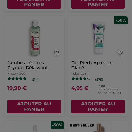
PANIER
PANIER
-50%
Jambes Légères
Gel Pieds Apaisant
Cryogel Délassant
Glacé
Flacon
200 ml
Tube
75 ml
(514)
(575)
Pour
19,90 €
4,95 €
comparaison
prix tarif: 9,90 €
AJOUTER AU
AJOUTER AU
PANIER
PANIER
-50%