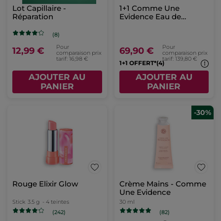
Lot Capillaire -
1+1 Comme Une
Réparation
Evidence Eau de
Parfum 100 ml
(8)
Pour
Pour
12,99 €
69,90 €
comparaison prix
comparaison prix
tarif: 16,98 €
tarif: 139,80 €
1+1 OFFERT*(4)
AJOUTER AU
AJOUTER AU
PANIER
PANIER
-30%
Rouge Elixir Glow
Crème Mains - Comme
Une Evidence
Stick
3.5 g
- 4 teintes
30 ml
(242)
(82)