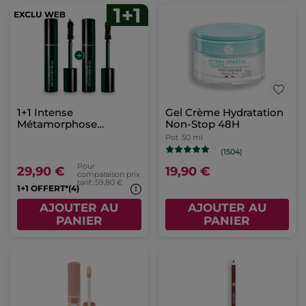
1+1 Intense
Gel Crème Hydratation
Métamorphose
Non-Stop 48H
Mascara
Pot
50 ml
(1504)
Pour
29,90 €
19,90 €
comparaison prix
tarif: 59,80 €
1+1 OFFERT*(4)
AJOUTER AU
AJOUTER AU
PANIER
PANIER