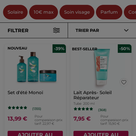
Solaire
10€ max
Soin visage
Parfum
Cor
FILTRER
TRIER PAR
NOUVEAU
-39%
-50%
Set d'été Monoï
Lait Après- Soleil
Réparateur
Tube
200 ml
(1355)
(368)
Pour
Pour
13,99 €
7,95 €
comparaison prix
comparaison prix
tarif: 22,97 €
tarif: 15,90 €
AJOUTER AU
AJOUTER AU