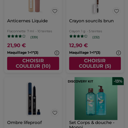
Anticernes Liquide
Crayon sourcils brun
Flaconnette
7 ml
- 10 teintes
Crayon
1 g
- 5 teintes
(339)
(232)
21,90 €
12,90 €
Maquillage 1+1*(3)
Maquillage 1+1*(3)
CHOISIR
CHOISIR
COULEUR (10)
COULEUR (5)
-13%
Ombre lifeproof
Set Corps & douche -
Monoï