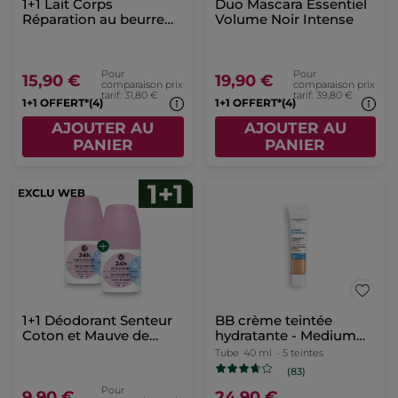
1+1 Lait Corps
Duo Mascara Essentiel
Réparation au beurre
Volume Noir Intense
de karité & calendula
Pour
Pour
15,90 €
19,90 €
comparaison prix
comparaison prix
tarif: 31,80 €
tarif: 39,80 €
1+1 OFFERT*(4)
1+1 OFFERT*(4)
AJOUTER AU
AJOUTER AU
PANIER
PANIER
1+1 Déodorant Senteur
BB crème teintée
Coton et Mauve de
hydratante - Medium
Bretagne
clair
Tube
40 ml
- 5 teintes
(83)
Pour
9,90 €
24,90 €