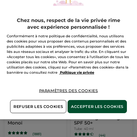
Crème Booster Éclat
Rituel Cure Anti-Chute
Intensive
Chez nous, respect de la vie privée rime
Pot
50 ml
(160)
avec expérience personnalisée !
(764)
Pour
35,90 €
25,99 €
Conformément à notre politique de confidentialité, nous utilisons
comparaison prix
tarif: 37,98 €
des cookies pour vous proposer des contenus personnalisés et des
publicités adaptées à vos préférences, vous proposer des services
AJOUTER AU
AJOUTER AU
liés aux réseaux sociaux et analyser le trafic du site. En cliquant sur
PANIER
PANIER
«Accepter tous les cookies», vous consentez à l'utilisation de tous les
cookies placés sur notre site Web. Pour en savoir plus sur notre
utilisation des cookies, cliquez sur «Paramètres des cookies» dans la
bannière ou consultez notre
Politique vie privée
-50%
PARAMÈTRES DES COOKIES
REFUSER LES COOKIES
ACCEPTER LES COOKIES
Duo Brume Parfumée
Soin Visage Anti-Âge
Monoï
SPF 50+
Tube
40 ml
(1881)
(44)