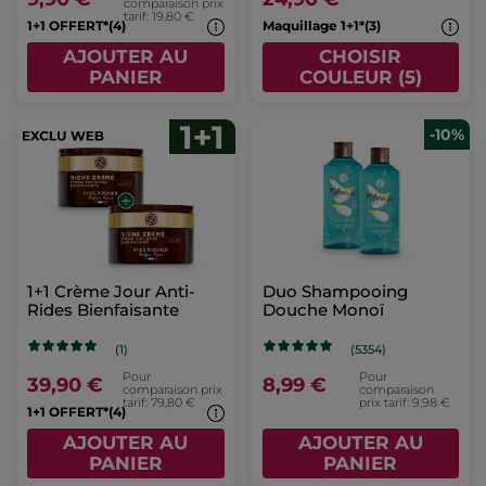
comparaison prix
tarif: 19,80 €
1+1 OFFERT*(4)
Maquillage 1+1*(3)
AJOUTER AU
CHOISIR
PANIER
COULEUR (5)
-10%
1+1 Crème Jour Anti-
Duo Shampooing
Rides Bienfaisante
Douche Monoï
(1)
(5354)
Pour
Pour
39,90 €
8,99 €
comparaison prix
comparaison
tarif: 79,80 €
prix tarif: 9,98 €
1+1 OFFERT*(4)
AJOUTER AU
AJOUTER AU
PANIER
PANIER