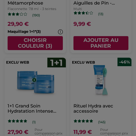
Métamorphose
Aiguilles de Pin -
Edition limitée
Flaconnette
7.8 ml
- 3 teintes
Multi
(13)
(190)
29,90 €
9,99 €
Maquillage 1+1*(3)
CHOISIR
AJOUTER AU
COULEUR (3)
PANIER
-46%
1+1 Grand Soin
Rituel Hydra avec
Hydratation Intense
accessoire
Hydra Water-Plump 75
ml
(1)
(145)
Pour
Pour
27,90 €
11,99 €
comparaison prix
comparaison prix