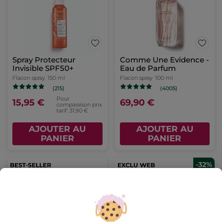
Spray Protecteur
Comme Une Evidence -
Invisible SPF50+
Eau de Parfum
Flacon spray
150 ml
Flacon spray
100 ml
(215)
(4005)
Pour
15,95 €
69,90 €
comparaison prix
tarif: 31,90 €
AJOUTER AU
AJOUTER AU
PANIER
PANIER
-32%