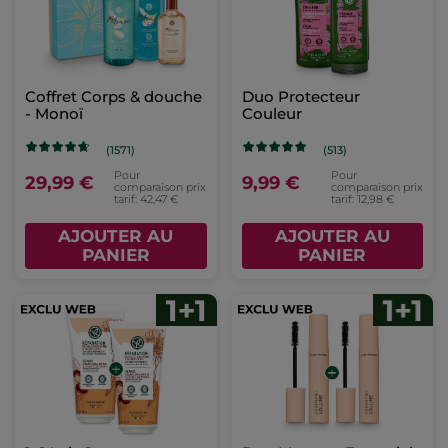
Coffret Corps & douche
Duo Protecteur
- Monoï
Couleur
(1571)
(513)
Pour
Pour
29,99 €
9,99 €
comparaison prix
comparaison prix
tarif: 42,47 €
tarif: 12,98 €
AJOUTER AU
AJOUTER AU
PANIER
PANIER