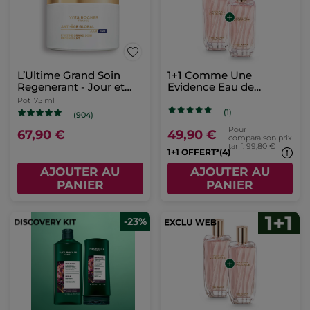
L’Ultime Grand Soin
1+1 Comme Une
Regenerant - Jour et
Evidence Eau de
Nuit
Parfum
Pot
75 ml
(1)
(904)
Pour
67,90 €
49,90 €
comparaison prix
tarif: 99,80 €
1+1 OFFERT*(4)
AJOUTER AU
AJOUTER AU
PANIER
PANIER
-23%