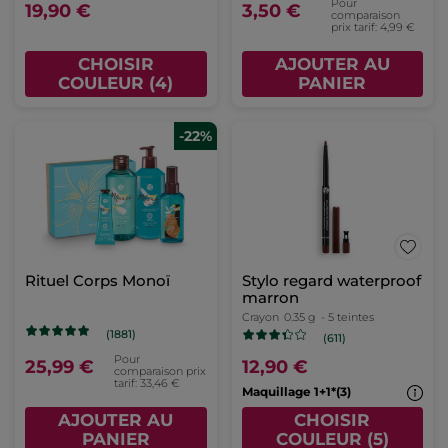
Pour
19,90 €
3,50 €
comparaison
prix tarif: 4,99 €
CHOISIR
AJOUTER AU
COULEUR (4)
PANIER
-22%
Rituel Corps Monoï
Stylo regard waterproof
marron
Crayon
0.35 g
- 5 teintes
(1881)
(611)
Pour
25,99 €
12,90 €
comparaison prix
tarif: 33,46 €
Maquillage 1+1*(3)
AJOUTER AU
CHOISIR
PANIER
COULEUR (5)