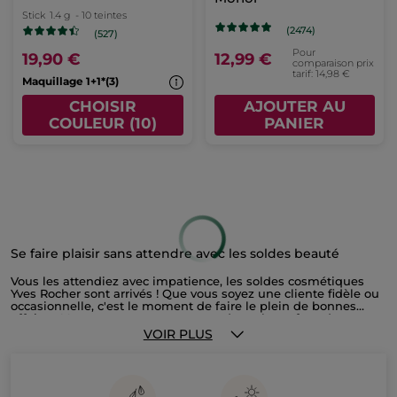
Stick
1.4 g
- 10 teintes
(2474)
(527)
Pour
19,90 €
12,99 €
comparaison prix
tarif: 14,98 €
Maquillage 1+1*(3)
CHOISIR
AJOUTER AU
COULEUR (10)
PANIER
Se faire plaisir sans attendre avec les soldes beauté
Vous les attendiez avec impatience, les soldes cosmétiques
Yves Rocher sont arrivés ! Que vous soyez une cliente fidèle ou
occasionnelle, c'est le moment de faire le plein de bonnes
affaires. Vous trouverez sans aucun doute le parfum de vos
rêves à prix tout doux, des articles de maquillage discount, et
VOIR PLUS
de nombreux produits cosmétiques à tarif réduit. Chez Yves
Rocher, nous vous proposons également tous les accessoires
indispensables à votre beauté et des idées de cadeaux à offrir
ou à s'offrir. C'est l'occasion idéale pour faire votre shopping
beauté et bénéficier d'offres exceptionnelles sur de multiples