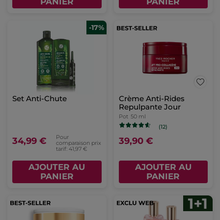
PANIER
PANIER
-17%
Set Anti-Chute
Crème Anti-Rides
Repulpante Jour
Pot
50 ml
(12)
Pour
34,99 €
39,90 €
comparaison prix
tarif: 41,97 €
AJOUTER AU
AJOUTER AU
PANIER
PANIER