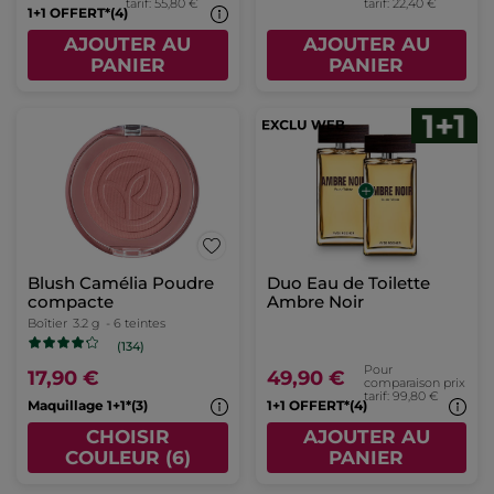
tarif: 55,80 €
tarif: 22,40 €
1+1 OFFERT*(4)
AJOUTER AU
AJOUTER AU
PANIER
PANIER
Blush Camélia Poudre
Duo Eau de Toilette
compacte
Ambre Noir
Boîtier
3.2 g
- 6 teintes
(134)
Pour
17,90 €
49,90 €
comparaison prix
tarif: 99,80 €
Maquillage 1+1*(3)
1+1 OFFERT*(4)
CHOISIR
AJOUTER AU
COULEUR (6)
PANIER