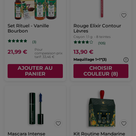
Set Rituel - Vanille
Rouge Elixir Contour
Bourbon
Lèvres
Crayon
1.1 g
- 8 teintes
(3)
(105)
Pour
21,99 €
13,90 €
comparaison prix
tarif: 33,46 €
Maquillage 1+1*(3)
AJOUTER AU
CHOISIR
PANIER
COULEUR (8)
Mascara Intense
Kit Routine Mandarine