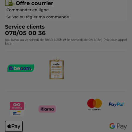
Offre courrier
Devenir franchisé ou gérant
Questions & Réponses
Collection de Noël
Commander en ligne
Contactez-nous
Suivre ou régler ma commande
Service clients
078/05 00 36
(du lundi au vendredi de 8h30 à 20h et le samedi de 9h à 13h) Prix d'un appel
local