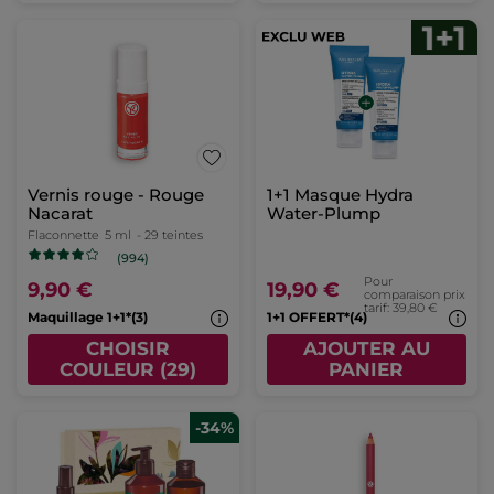
Vernis rouge - Rouge
1+1 Masque Hydra
Nacarat
Water-Plump
Flaconnette
5 ml
- 29 teintes
(994)
Pour
9,90 €
19,90 €
comparaison prix
tarif: 39,80 €
Maquillage 1+1*(3)
1+1 OFFERT*(4)
CHOISIR
AJOUTER AU
COULEUR (29)
PANIER
-34%