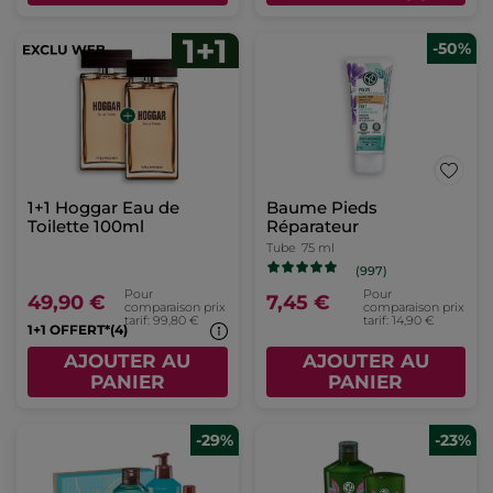
-50%
1+1 Hoggar Eau de
Baume Pieds
Toilette 100ml
Réparateur
Tube
75 ml
(997)
Pour
Pour
49,90 €
7,45 €
comparaison prix
comparaison prix
tarif: 99,80 €
tarif: 14,90 €
1+1 OFFERT*(4)
AJOUTER AU
AJOUTER AU
PANIER
PANIER
-29%
-23%