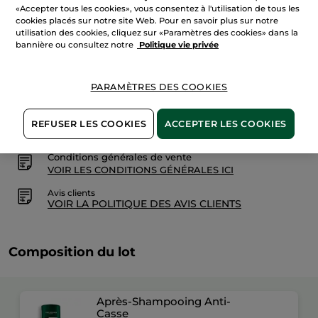
-
«Accepter tous les cookies», vous consentez à l'utilisation de tous les
Réparation
cookies placés sur notre site Web. Pour en savoir plus sur notre
AJOUTER AU PANIER
utilisation des cookies, cliquez sur «Paramètres des cookies» dans la
bannière ou consultez notre
Politique vie privée
Livraison à partir du
13/08
PARAMÈTRES DES COOKIES
Paiement sécurisé
REFUSER LES COOKIES
ACCEPTER LES COOKIES
Satisfait ou remboursé
Conditions générales de vente
VOIR LES CONDITIONS GÉNÉRALES ICI
Avis clients
VOIR LA POLITIQUE DES AVIS CLIENTS
Composition du lot
Après-Shampooing Anti-
Casse