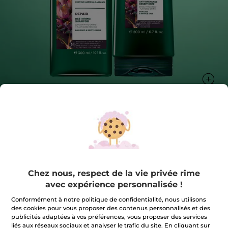
Lot Capillaire - Réparation
Le rituel des cheveux abîmés.
★★★★★
★★★★★
Chez nous, respect de la vie privée rime
AJOUTER UN AVIS
avec expérience personnalisée !
Aucune
valeur
12,99 €
16,98 €
-23%
de
Conformément à notre politique de confidentialité, nous utilisons
notation
des cookies pour vous proposer des contenus personnalisés et des
pour
Quantité
Lot
publicités adaptées à vos préférences, vous proposer des services
Capillaire
liés aux réseaux sociaux et analyser le trafic du site. En cliquant sur