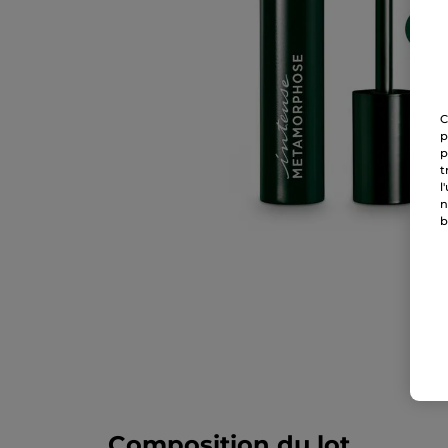
C
p
p
t
l
n
b
Composition du lot