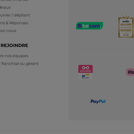
deaux
urrier / dépliant
ons & Réponses
tez-nous
 REJOINDRE
re nos équipes
 franchisé ou gérant