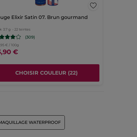
uge Elixir Satin 07. Brun gourmand
k
3.7 g
- 22 teintes
(309)
,95 € / 100g
3,90 €
CHOISIR COULEUR (22)
MAQUILLAGE WATERPROOF