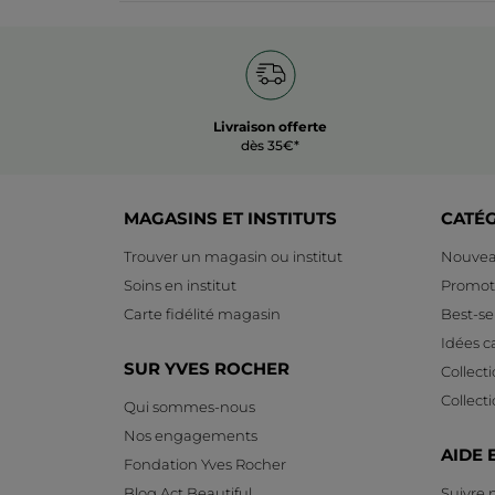
Livraison offerte
dès 35€*
MAGASINS ET INSTITUTS
CATÉ
Trouver un magasin ou institut
Nouvea
Soins en institut
Promot
Carte fidélité magasin
Best-sel
Idées 
SUR YVES ROCHER
Collect
Collect
Qui sommes-nous
Nos engagements
AIDE 
Fondation Yves Rocher
Blog Act Beautiful
Suivre