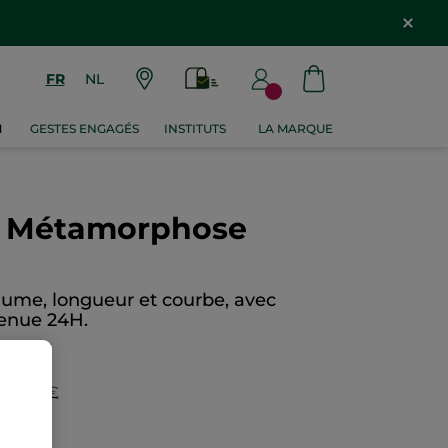
FR
NL
M
GESTES ENGAGÉS
INSTITUTS
LA MARQUE
se Métamorphose
olume, longueur et courbe, avec
tenue 24H.
N AVIS
59,80 €