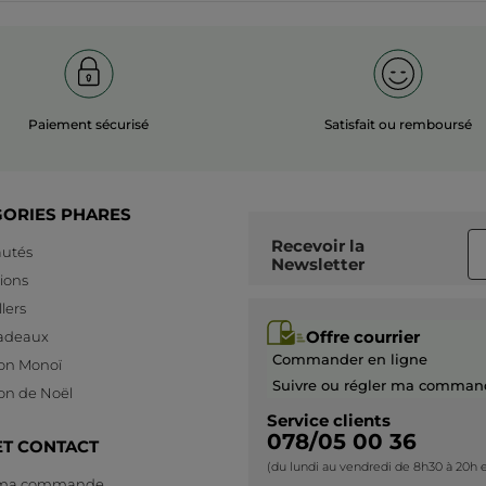
Paiement sécurisé
Satisfait ou remboursé
GORIES PHARES
Recevoir
la
utés
Newsletter
ions
lers
Offre courrier
cadeaux
Commander en ligne
ion Monoï
Suivre ou régler ma comman
ion de Noël
Service clients
078/05 00 36
ET CONTACT
(du lundi au vendredi de 8h30 à 20h e
 ma commande