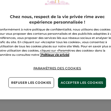
Métamorphose
Mascara
A
Chez nous, respect de la vie privée rime avec
expérience personnalisée !
Livraison à par
onformément à notre politique de confidentialité, nous utilisons des cookies
our vous proposer des contenus personnalisés et des publicités adaptées à 
Paiement sécu
références, vous proposer des services liés aux réseaux sociaux et analyser l
rafic du site. En cliquant sur «Accepter tous les cookies», vous consentez à
Satisfait ou r
'utilisation de tous les cookies placés sur notre site Web. Pour en savoir plus 
otre utilisation des cookies, cliquez sur «Paramètres des cookies» dans la
Conditions géné
annière ou consultez notre
Politique vie privée
VOIR LES CONDI
PARAMÈTRES DES COOKIES
1+1 OFFERT*(4)
REFUSER LES COOKIES
ACCEPTER LES COOKIES
Avis clients
VOIR LA POLITIQ