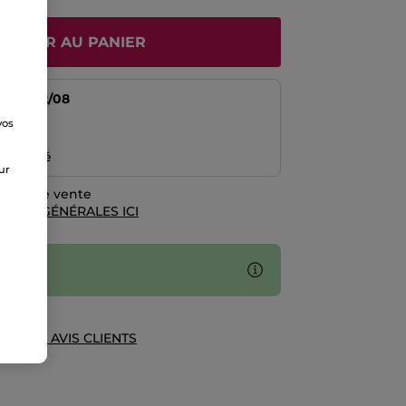
JOUTER AU PANIER
tir du
12/08
vos
risé
e
emboursé
sur
rales de vente
TIONS GÉNÉRALES ICI
UE DES AVIS CLIENTS