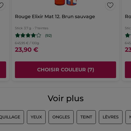
Rouge Elixir Mat 12. Brun sauvage
Ro
Stick
3.7 g
- 7 teintes
Stic
(92)
645,95 € / 100g
645
23,90 €
2
CHOISIR COULEUR (7)
Voir plus
QUILLAGE
YEUX
ONGLES
TEINT
LÈVRES