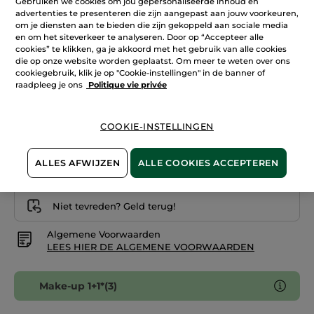
Gebruiken we cookies om jou gepersonaliseerde inhoud en
Lees
+24
advertenties te presenteren die zijn aangepast aan jouw voorkeuren,
reviews.
om je diensten aan te bieden die zijn gekoppeld aan sociale media
Foundation
Beige 100
Zéro
en om het siteverkeer te analyseren. Door op “Accepteer alle
Défaut
cookies” te klikken, ga je akkoord met het gebruik van alle cookies
-
die op onze website worden geplaatst. Om meer te weten over ons
Aantal
Doré
200
cookiegebruik, klik je op "Cookie-instellingen" in de banner of
raadpleeg je ons
Politique vie privée
IN WINKELMANDJE
COOKIE-INSTELLINGEN
Bezorging vanaf
12/08
ALLES AFWIJZEN
ALLE COOKIES ACCEPTEREN
Veilige betaling
Niet tevreden? Geld terug!
Algemene Voorwaarden
LEES HIER DE ALGEMENE VOORWAARDEN
Make-up 1+1*(3)