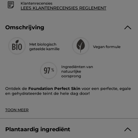
Klantenrecensies
LEES KLANTENRECENSIES REGLEMENT
Omschrijving
Met biologisch
Vegan formule
geteelde kamille
Ingrediënten van
natuurlijke
oorsprong
Ontdek de
Foundation Perfect Skin
voor een perfecte, egale
en gehydrateerde teint de hele dag door!
Dekking
: medium tot hoog, met een tweede-
*
huideffect gedurende 12 uur
TOON MEER
Finish
: halfmat
Textuur
: licht en vloeibaar, markeert geen droge
plekken
Tint
: beige
Plantaardig ingrediënt
Dankzij de perfecte en aanpasbare dekking egaliseert de