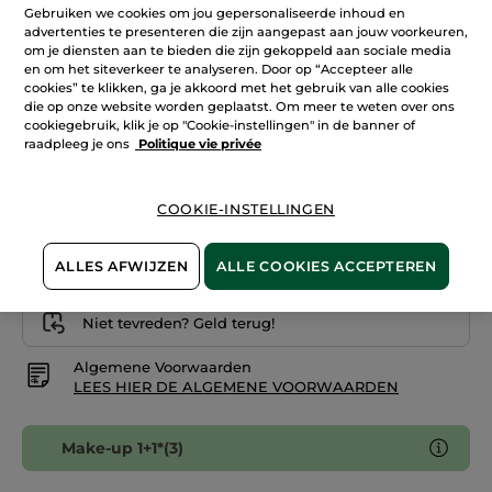
Lees
Gebruiken we cookies om jou gepersonaliseerde inhoud en
+24
reviews.
advertenties te presenteren die zijn aangepast aan jouw voorkeuren,
Foundation
om je diensten aan te bieden die zijn gekoppeld aan sociale media
Rosé 075
Zéro
en om het siteverkeer te analyseren. Door op “Accepteer alle
Défaut
-
cookies” te klikken, ga je akkoord met het gebruik van alle cookies
Aantal
Doré
die op onze website worden geplaatst. Om meer te weten over ons
200
cookiegebruik, klik je op "Cookie-instellingen" in de banner of
raadpleeg je ons
Politique vie privée
IN WINKELMANDJE
COOKIE-INSTELLINGEN
Bezorging vanaf
12/08
ALLES AFWIJZEN
ALLE COOKIES ACCEPTEREN
Veilige betaling
Niet tevreden? Geld terug!
Algemene Voorwaarden
LEES HIER DE ALGEMENE VOORWAARDEN
Make-up 1+1*(3)