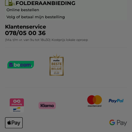
FOLDERAANBIEDING
Franchisenemer of bedrijfsleider worden
Veelgestelde vragen
Kerstcollectie
Online bestellen
Contact opnemen
Volg of betaal mijn bestelling
Klantenservice
078/05 00 36
(Ma. t/m vr. van 9u tot 18u30) Kostprijs lokale oproep