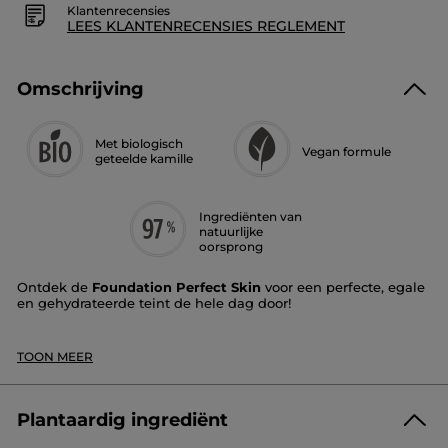
Klantenrecensies
LEES KLANTENRECENSIES REGLEMENT
Omschrijving
Met biologisch
Vegan formule
geteelde kamille
Ingrediënten van
natuurlijke
oorsprong
Ontdek de
Foundation Perfect Skin
voor een perfecte, egale
en gehydrateerde teint de hele dag door!
Dekking
: medium tot hoog, met een tweede-
*
huideffect gedurende 12 uur
TOON MEER
Finish
: halfmat
Textuur
: licht en vloeibaar, markeert geen droge
plekken
Tint
: roze
Plantaardig ingrediënt
Dankzij de perfecte en aanpasbare dekking egaliseert de