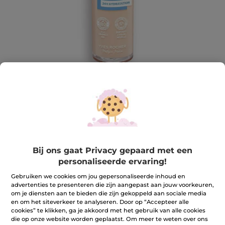
Foundation Zéro Défaut - Rosé 000
Bij ons gaat Privacy gepaard met een
Een perfecte, egale en gehydrateerde teint de hele
personaliseerde ervaring!
dag door!
30 ml
Gebruiken we cookies om jou gepersonaliseerde inhoud en
advertenties te presenteren die zijn aangepast aan jouw voorkeuren,
★★★★★
★★★★★
4.2
(279)
REVIEW TOEVOEGEN
om je diensten aan te bieden die zijn gekoppeld aan sociale media
4.2
en om het siteverkeer te analyseren. Door op “Accepteer alle
van
27,90 €
cookies” te klikken, ga je akkoord met het gebruik van alle cookies
de
5
die op onze website worden geplaatst. Om meer te weten over ons
sterren.