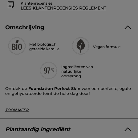
Klantenrecensies
LEES KLANTENRECENSIES REGLEMENT
Omschrijving
Met biologisch
Vegan formule
geteelde kamille
Ingrediënten van
natuurlijke
oorsprong
Ontdek de
Foundation Perfect Skin
voor een perfecte, egale
en gehydrateerde teint de hele dag door!
Dekking
: medium tot hoog, met een tweede-
*
huideffect gedurende 12 uur
TOON MEER
Finish
: halfmat
Textuur
: licht en vloeibaar, markeert geen droge
plekken
Tint
: roze
Plantaardig ingrediënt
Dankzij de perfecte en aanpasbare dekking egaliseert de