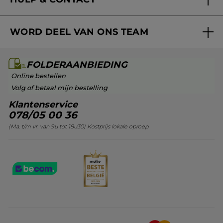
Aanbiedingen
93,00 € / 100ml
Volg mijn bestelling
Bestsellers
WORD DEEL VAN ONS TEAM
Mijn geschenken
Cadeau-ideeën
Carrière & Vacatures
Folderaanbieding / post
Monoï collectie
FOLDERAANBIEDING
Franchisenemer of bedrijfsleider worden
Veelgestelde vragen
Kerstcollectie
Online bestellen
Contact opnemen
Volg of betaal mijn bestelling
Klantenservice
078/05 00 36
(Ma. t/m vr. van 9u tot 18u30) Kostprijs lokale oproep