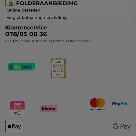
FOLDERAANBIEDING
Franchisenemer of bedrijfsleider worden
Veelgestelde vragen
Kerstcollectie
Online bestellen
Contact opnemen
Volg of betaal mijn bestelling
Klantenservice
078/05 00 36
(Ma. t/m vr. van 9u tot 18u30) Kostprijs lokale oproep