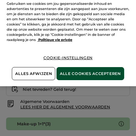
Lees
Gebruiken we cookies om jou gepersonaliseerde inhoud en
+24
reviews.
advertenties te presenteren die zijn aangepast aan jouw voorkeuren,
Foundation
om je diensten aan te bieden die zijn gekoppeld aan sociale media
Doré 300
Zéro
en om het siteverkeer te analyseren. Door op “Accepteer alle
Défaut
-
cookies” te klikken, ga je akkoord met het gebruik van alle cookies
Aantal
Doré
die op onze website worden geplaatst. Om meer te weten over ons
200
cookiegebruik, klik je op "Cookie-instellingen" in de banner of
raadpleeg je ons
Politique vie privée
IN WINKELMANDJE
COOKIE-INSTELLINGEN
Bezorging vanaf
12/08
ALLES AFWIJZEN
ALLE COOKIES ACCEPTEREN
Veilige betaling
Niet tevreden? Geld terug!
Algemene Voorwaarden
LEES HIER DE ALGEMENE VOORWAARDEN
Make-up 1+1*(3)