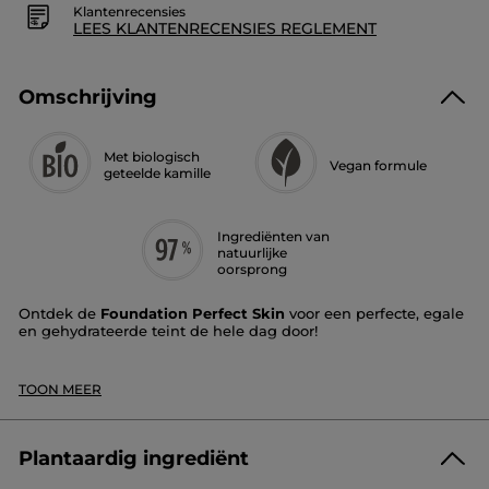
Klantenrecensies
LEES KLANTENRECENSIES REGLEMENT
Omschrijving
Met biologisch
Vegan formule
geteelde kamille
Ingrediënten van
natuurlijke
oorsprong
Ontdek de
Foundation Perfect Skin
voor een perfecte, egale
en gehydrateerde teint de hele dag door!
Dekking
: medium tot hoog, met een tweede-
*
huideffect gedurende 12 uur
TOON MEER
Finish
: halfmat
Textuur
: licht en vloeibaar, markeert geen droge
plekken
Tint
: goud
Plantaardig ingrediënt
Dankzij de perfecte en aanpasbare dekking egaliseert de