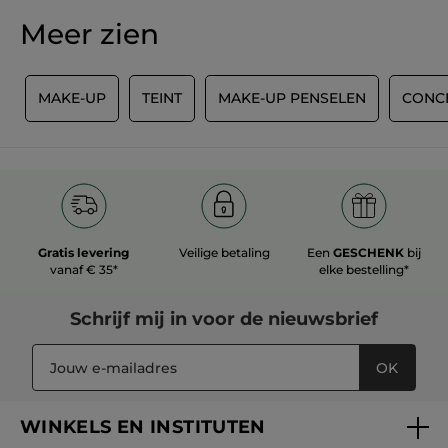
MET GOOGLE VERTALEN
Meer zien
Beveelt dit product aan
Ja
Origineel gepost door yves-rocher.fr
R
MAKE-UP
TEINT
MAKE-UP PENSELEN
CONC
MEER
Gratis levering
Veilige betaling
Een
GESCHENK
bij
vanaf € 35*
elke bestelling*
Schrijf mij in voor
de nieuwsbrief
OK
WINKELS EN INSTITUTEN