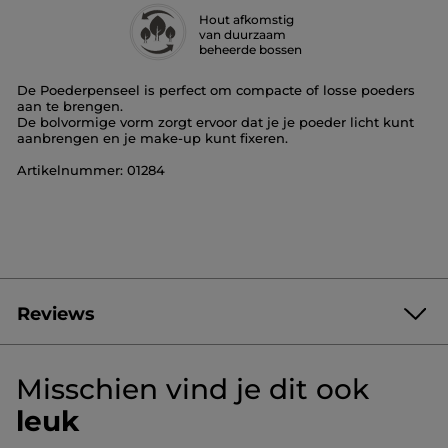
Hout afkomstig
van duurzaam
beheerde bossen
De Poederpenseel is perfect om compacte of losse poeders
aan te brengen.
De bolvormige vorm zorgt ervoor dat je je poeder licht kunt
aanbrengen en je make-up kunt fixeren.
Artikelnummer: 01284
Reviews
4.4/5
(96 review)
★★★★★
★★★★★
Misschien vind je dit ook
4.4
van
GEEF JE MENING
.
leuk
de
5
Met
sterren.