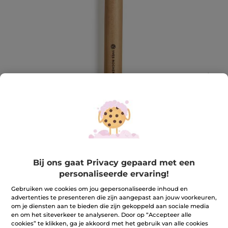
Poederpenseel
Fixeer je foundation met de Poederpenseel!
Bij ons gaat Privacy gepaard met een
★★★★★
★★★★★
4.4
personaliseerde ervaring!
(96)
REVIEW TOEVOEGEN
4.4
Gebruiken we cookies om jou gepersonaliseerde inhoud en
van
27,90 €
de
advertenties te presenteren die zijn aangepast aan jouw voorkeuren,
5
om je diensten aan te bieden die zijn gekoppeld aan sociale media
sterren.
Aantal
en om het siteverkeer te analyseren. Door op “Accepteer alle
Lees
reviews.
cookies” te klikken, ga je akkoord met het gebruik van alle cookies