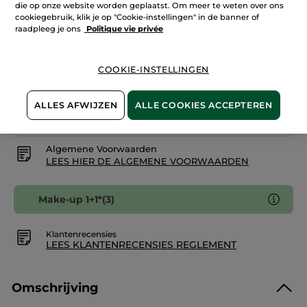
Poederpenseel
die op onze website worden geplaatst. Om meer te weten over ons
cookiegebruik, klik je op "Cookie-instellingen" in de banner of
IN WINKELMANDJE
raadpleeg je ons
Politique vie privée
COOKIE-INSTELLINGEN
Bezorging vanaf
13/08
Veilige betaling
ALLES AFWIJZEN
ALLE COOKIES ACCEPTEREN
Niet tevreden? Geld terug!
Algemene Voorwaarden
LEES HIER DE ALGEMENE VOORWAARDEN
Make-up 1+1*(3)
Klantenrecensies
LEES KLANTENRECENSIES REGLEMENT
Omschrijving