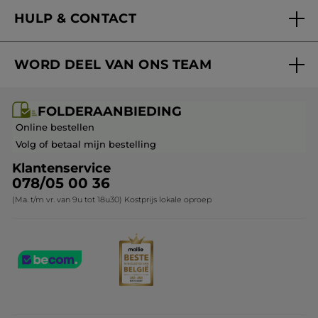
Nieuwe producten
HULP & CONTACT
Aanbiedingen
Volg mijn bestelling
Bestsellers
WORD DEEL VAN ONS TEAM
Mijn geschenken
Cadeau-ideeën
Carrière & Vacatures
Folderaanbieding / post
Monoï collectie
FOLDERAANBIEDING
Franchisenemer of bedrijfsleider worden
Veelgestelde vragen
Kerstcollectie
Online bestellen
Contact opnemen
Volg of betaal mijn bestelling
Klantenservice
078/05 00 36
(Ma. t/m vr. van 9u tot 18u30) Kostprijs lokale oproep