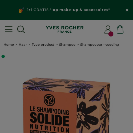
(3)
1+1 GRATIS
op make-up & accessoires*
Home
Haar
Type product
Shampoo
Shampoobar - voeding