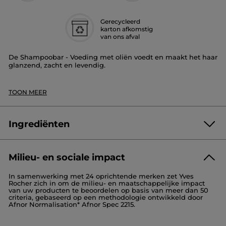
Gerecycleerd
karton afkomstig
van ons afval
De Shampoobar - Voeding met oliën voedt en maakt het haar
glanzend, zacht en levendig.
De shampoo Made in France met meer dan 99% biologisch
afbreekbare ingrediënten is sulfaatvrij en verrijkt met olie
TOON MEER
van bloemen die op biologische wijze geteeld worden in
Bretagne.
De verpakking bestaat voor 60% uit karton afkomstig van ons
Ingrediënten
afval en is 100% recycleerbaar. Plastic is dus overbodig!
1 shampoobar = tot 2 flacons van een klassieke shampoo van
300 ml.*
Milieu- en sociale impact
DISODIUM LAURYL SULFOSUCCINATE
Onze shampoobar is even zinnenstrelend en efficiënt als een
In samenwerking met 24 oprichtende merken zet Yves
vloeibare shampoo en wordt dus ongetwijfeld een blijver in
SODIUM COCOYL ISETHIONATE
STEARIC ACID
Rocher zich in om de milieu- en maatschappelijke impact
je badkamer.
AQUA/WATER/EAU
MALTODEXTRIN
van uw producten te beoordelen op basis van meer dan 50
criteria, gebaseerd op een methodologie ontwikkeld door
HYDROGENATED CASTOR OIL
CETYL ALCOHOL
Pluspunt: een royaal schuim en een zalige geur.
Afnor Normalisation* Afnor Spec 2215.
PARFUM/FRAGRANCE
MACADAMIA INTEGRIFOLIA SEED OIL
DICAPRYLYL ETHER
Gebruiksadvies: wrijf de shampoo tussen de handen of