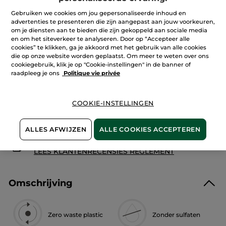
reviews.
Shampoobar
Gebruiken we cookies om jou gepersonaliseerde inhoud en
-
advertenties te presenteren die zijn aangepast aan jouw voorkeuren,
voeding
IN WINKELMANDJE
om je diensten aan te bieden die zijn gekoppeld aan sociale media
en om het siteverkeer te analyseren. Door op “Accepteer alle
cookies” te klikken, ga je akkoord met het gebruik van alle cookies
die op onze website worden geplaatst. Om meer te weten over ons
cookiegebruik, klik je op "Cookie-instellingen" in de banner of
Bezorging vanaf
12/08
raadpleeg je ons
Politique vie privée
Veilige betaling
Niet tevreden? Geld terug!
COOKIE-INSTELLINGEN
Algemene Voorwaarden
LEES HIER DE ALGEMENE VOORWAARDEN
ALLES AFWIJZEN
ALLE COOKIES ACCEPTEREN
Klantenrecensies
LEES KLANTENRECENSIES REGLEMENT
Omschrijving
Zero waste plastic
Zonder sulfaten