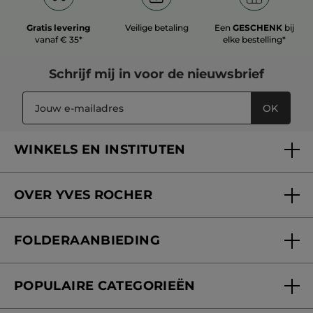
Gratis levering
Veilige betaling
Een
GESCHENK
bij
vanaf € 35*
elke bestelling*
Schrijf mij in voor
de nieuwsbrief
OK
WINKELS EN INSTITUTEN
Een winkel of instituut vinden
OVER YVES ROCHER
Verzorging in onze Schoonheidsinstituten
Wie zijn we
Mijn klantenkaart
FOLDERAANBIEDING
Onze beloften
Folderaanbieding
Fondation Yves Rocher
POPULAIRE CATEGORIEËN
Blog Act Beautiful