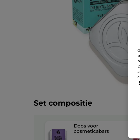
G
p
b
D
a
c
Set compositie
Doos voor
cosmeticabars