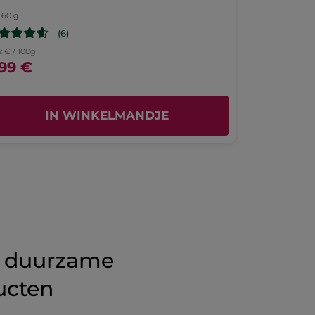
60 g
(6)
2 € / 100g
,99 €
IN WINKELMANDJE
 duurzame
ucten