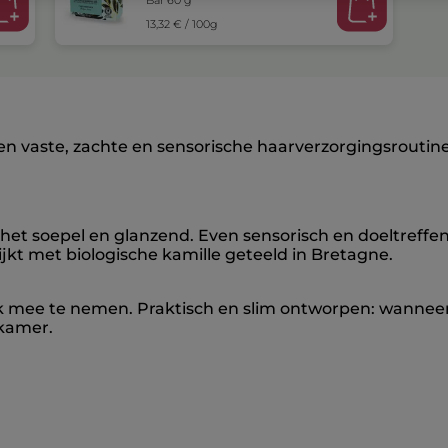
13,32 € / 100g
 vaste, zachte en sensorische haarverzorgingsroutine i
 het soepel en glanzend. Even sensorisch en doeltreff
jkt met biologische kamille geteeld in Bretagne.
k mee te nemen. Praktisch en slim ontworpen: wanneer 
dkamer.