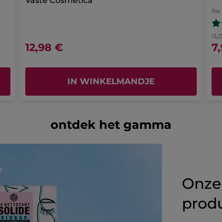
Vaste Cosmetica
Bar
13,3
12,98 €
7
IN WINKELMANDJE
ontdek het gamma
Onze
prod