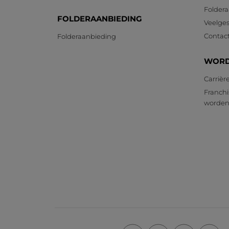
Foldera
FOLDERAANBIEDING
Veelges
Contac
Folderaanbieding
WORD
Carrièr
Franchi
worde