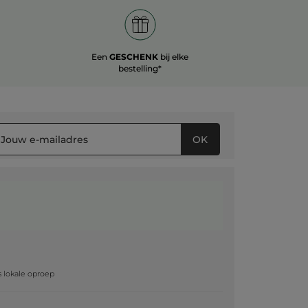
Een
GESCHENK
bij elke
bestelling*
OK
g
js lokale oproep