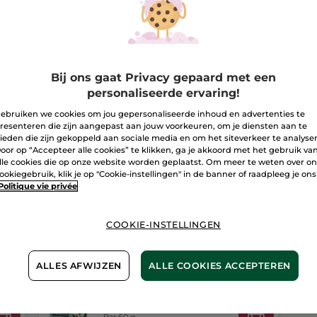
Vaste
Cosmetica
I
Bezorging va
Bij ons gaat Privacy gepaard met een
Veilige betali
personaliseerde ervaring!
Niet tevreden?
ebruiken we cookies om jou gepersonaliseerde inhoud en advertenties te
resenteren die zijn aangepast aan jouw voorkeuren, om je diensten aan te
Algemene Voor
ieden die zijn gekoppeld aan sociale media en om het siteverkeer te analyse
LEES HIER DE 
oor op “Accepteer alle cookies” te klikken, ga je akkoord met het gebruik va
lle cookies die op onze website worden geplaatst. Om meer te weten over o
Klantenrecensi
ookiegebruik, klik je op "Cookie-instellingen" in de banner of raadpleeg je ons
LEES KLANTENR
Politique vie privée
COOKIE-INSTELLINGEN
ALLES AFWIJZEN
ALLE COOKIES ACCEPTEREN
Shampoobar -
zachtheid
Bar 60 g