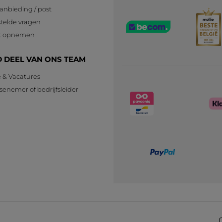
anbieding / post
telde vragen
t opnemen
 DEEL VAN ONS TEAM
e & Vacatures
senemer of bedrijfsleider
n