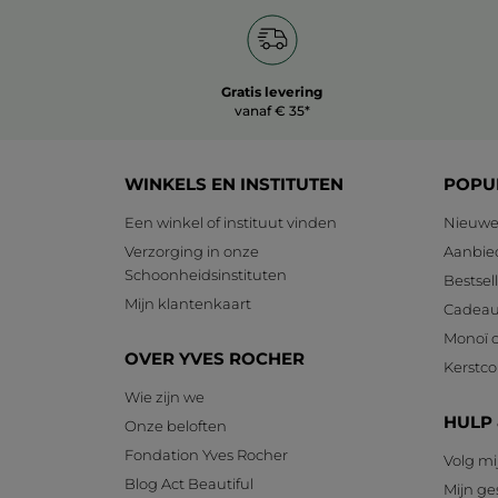
Gratis levering
vanaf € 35*
WINKELS EN INSTITUTEN
POPU
Een winkel of instituut vinden
Nieuwe
Verzorging in onze
Aanbie
Schoonheidsinstituten
Bestsel
Mijn klantenkaart
Cadeau
Monoï c
OVER YVES ROCHER
Kerstcol
Wie zijn we
HULP
Onze beloften
Fondation Yves Rocher
Volg mi
Blog Act Beautiful
Mijn g