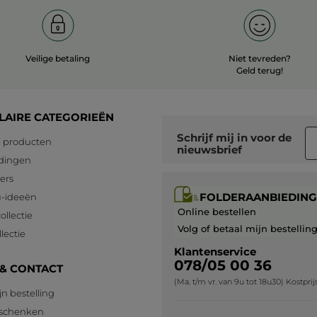
Veilige betaling
Niet tevreden?
Geld terug!
LAIRE CATEGORIEËN
Schrijf mij in voor
de
 producten
nieuwsbrief
dingen
lers
FOLDERAANBIEDING
-ideeën
Online bestellen
ollectie
Volg of betaal mijn bestellin
lectie
Klantenservice
078/05 00 36
 & CONTACT
(Ma. t/m vr. van 9u tot 18u30) Kostpri
jn bestelling
eschenken