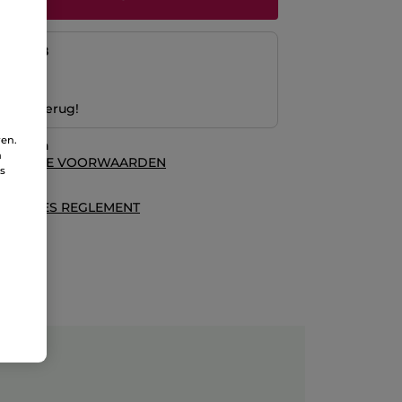
naf
12/08
ng
 Geld terug!
ren.
waarden
n
ALGEMENE VOORWAARDEN
ns
es
ECENSIES REGLEMENT