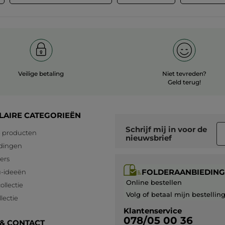
Veilige betaling
Niet tevreden?
Geld terug!
LAIRE CATEGORIEËN
Schrijf mij in voor
de
 producten
nieuwsbrief
dingen
lers
FOLDERAANBIEDING
-ideeën
Online bestellen
ollectie
Volg of betaal mijn bestellin
lectie
Klantenservice
078/05 00 36
 & CONTACT