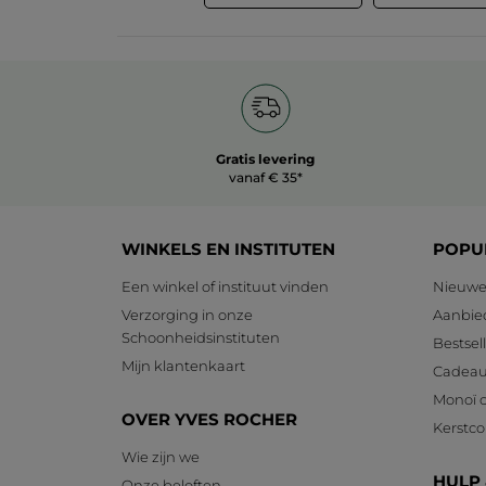
Gratis levering
vanaf € 35*
WINKELS EN INSTITUTEN
POPU
Een winkel of instituut vinden
Nieuwe
Verzorging in onze
Aanbie
Schoonheidsinstituten
Bestsel
Mijn klantenkaart
Cadeau
Monoï c
OVER YVES ROCHER
Kerstcol
Wie zijn we
HULP
Onze beloften