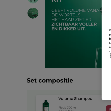
G
p
b
D
a
c
Set compositie
Volume Shampoo
Flesje 300 ml