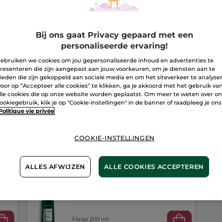
Bezorging va
Bij ons gaat Privacy gepaard met een
Veilige betali
personaliseerde ervaring!
Niet tevreden?
ebruiken we cookies om jou gepersonaliseerde inhoud en advertenties te
resenteren die zijn aangepast aan jouw voorkeuren, om je diensten aan te
ieden die zijn gekoppeld aan sociale media en om het siteverkeer te analyse
Algemene Voor
oor op “Accepteer alle cookies” te klikken, ga je akkoord met het gebruik va
LEES HIER DE 
lle cookies die op onze website worden geplaatst. Om meer te weten over o
ookiegebruik, klik je op "Cookie-instellingen" in de banner of raadpleeg je ons
Klantenrecensi
Politique vie privée
LEES KLANTENR
COOKIE-INSTELLINGEN
ALLES AFWIJZEN
ALLE COOKIES ACCEPTEREN
Volume Conditioner
Flesje 200 ml