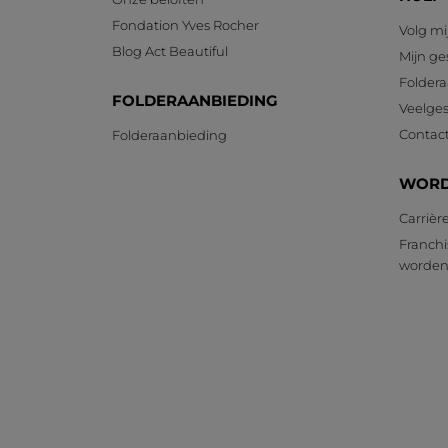
Fondation Yves Rocher
Volg mi
Blog Act Beautiful
Mijn g
Foldera
FOLDERAANBIEDING
Veelges
Contac
Folderaanbieding
WORD
Carrièr
Franchi
worde