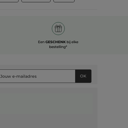
Een
GESCHENK
bij elke
bestelling*
OK
g