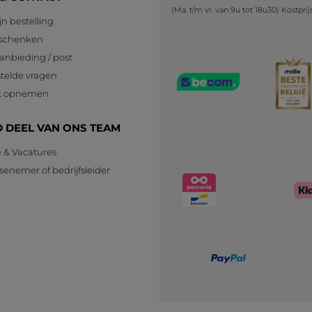
(Ma. t/m vr. van 9u tot 18u30) Kostpri
jn bestelling
eschenken
anbieding / post
telde vragen
t opnemen
 DEEL VAN ONS TEAM
e & Vacatures
senemer of bedrijfsleider
n