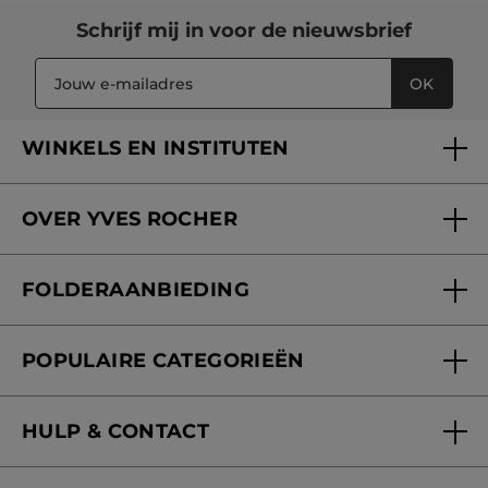
Schrijf mij in voor
de nieuwsbrief
OK
WINKELS EN INSTITUTEN
Een winkel of instituut vinden
OVER YVES ROCHER
Verzorging in onze Schoonheidsinstituten
Wie zijn we
Mijn klantenkaart
FOLDERAANBIEDING
Onze beloften
Folderaanbieding
Fondation Yves Rocher
POPULAIRE CATEGORIEËN
Blog Act Beautiful
Nieuwe producten
HULP & CONTACT
Aanbiedingen
Volg mijn bestelling
Bestsellers