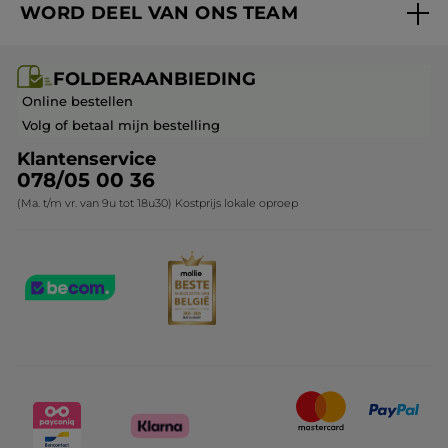
WORD DEEL VAN ONS TEAM
Mijn geschenken
Cadeau-ideeën
Carrière & Vacatures
Folderaanbieding / post
Monoï collectie
FOLDERAANBIEDING
Franchisenemer of bedrijfsleider worden
Veelgestelde vragen
Kerstcollectie
Online bestellen
Contact opnemen
Volg of betaal mijn bestelling
Klantenservice
078/05 00 36
(Ma. t/m vr. van 9u tot 18u30) Kostprijs lokale oproep