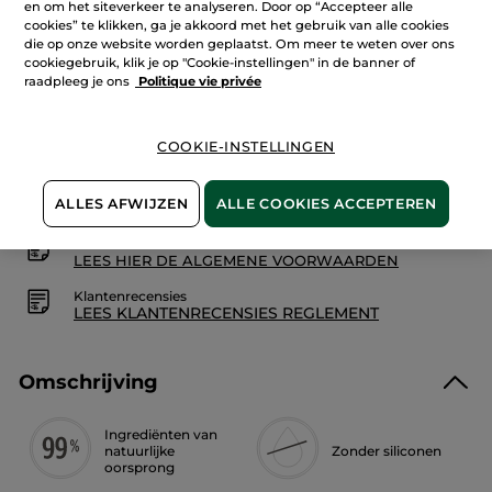
en om het siteverkeer te analyseren. Door op “Accepteer alle
Aantal
Lees
cookies” te klikken, ga je akkoord met het gebruik van alle cookies
reviews.
Haarverdikkende
die op onze website worden geplaatst. Om meer te weten over ons
Booster
cookiegebruik, klik je op "Cookie-instellingen" in de banner of
IN WINKELMANDJE
raadpleeg je ons
Politique vie privée
COOKIE-INSTELLINGEN
Veilige betaling
Niet tevreden? Geld terug!
ALLES AFWIJZEN
ALLE COOKIES ACCEPTEREN
Algemene Voorwaarden
LEES HIER DE ALGEMENE VOORWAARDEN
Klantenrecensies
LEES KLANTENRECENSIES REGLEMENT
Omschrijving
Ingrediënten van
natuurlijke
Zonder siliconen
oorsprong