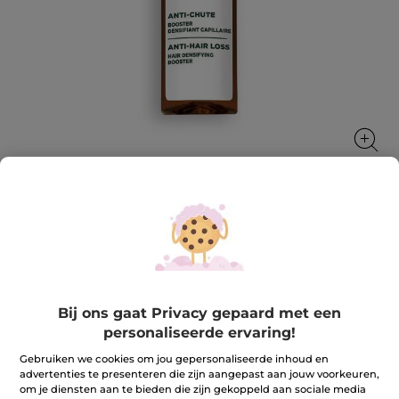
Haarverdikkende Booster
Vermindert haaruitval, versterkt de verankering en
verdicht het haar
195 ml
Bij ons gaat Privacy gepaard met een
★★★★★
★★★★★
personaliseerde ervaring!
4.5
(69)
REVIEW TOEVOEGEN
4.5
Gebruiken we cookies om jou gepersonaliseerde inhoud en
van
24,99 €
advertenties te presenteren die zijn aangepast aan jouw voorkeuren,
de
5
om je diensten aan te bieden die zijn gekoppeld aan sociale media
sterren.