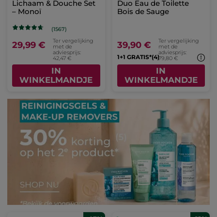
Lichaam & Douche Set
Duo Eau de Toilette
– Monoï
Bois de Sauge
(1567)
Ter vergelijking
Ter vergelijking
29,99 €
39,90 €
met de
met de
adviesprijs:
adviesprijs:
1+1 GRATIS*(4)
42,47 €
79,80 €
IN
IN
WINKELMANDJE
WINKELMANDJE