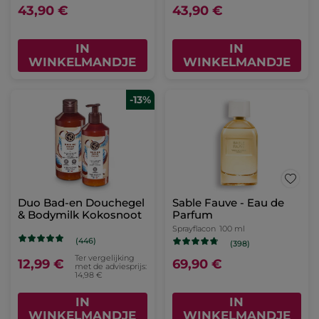
43,90 €
43,90 €
IN
IN
WINKELMANDJE
WINKELMANDJE
-13%
Duo Bad-en Douchegel
Sable Fauve - Eau de
& Bodymilk Kokosnoot
Parfum
Sprayflacon
100 ml
(446)
(398)
Ter vergelijking
12,99 €
69,90 €
met de adviesprijs:
14,98 €
IN
IN
WINKELMANDJE
WINKELMANDJE