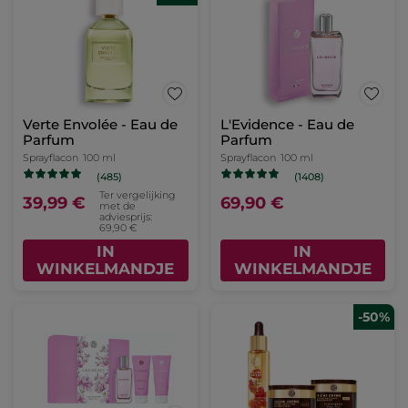
Verte Envolée - Eau de
L'Evidence - Eau de
Parfum
Parfum
Sprayflacon
100 ml
Sprayflacon
100 ml
(485)
(1408)
Ter vergelijking
39,99 €
69,90 €
met de
adviesprijs:
69,90 €
IN
IN
WINKELMANDJE
WINKELMANDJE
-50%