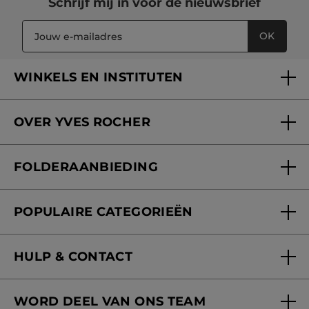
Schrijf mij in voor
de nieuwsbrief
OK
WINKELS EN INSTITUTEN
Een winkel of instituut vinden
OVER YVES ROCHER
Verzorging in onze Schoonheidsinstituten
Wie zijn we
Mijn klantenkaart
FOLDERAANBIEDING
Onze beloften
Folderaanbieding
Fondation Yves Rocher
POPULAIRE CATEGORIEËN
Blog Act Beautiful
Nieuwe producten
HULP & CONTACT
Aanbiedingen
Volg mijn bestelling
Bestsellers
WORD DEEL VAN ONS TEAM
Mijn geschenken