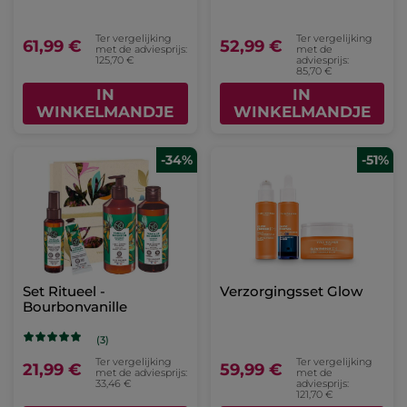
Ter vergelijking
Ter vergelijking
61,99 €
52,99 €
met de adviesprijs:
met de
125,70 €
adviesprijs:
85,70 €
IN
IN
WINKELMANDJE
WINKELMANDJE
-34%
-51%
Set Ritueel -
Verzorgingsset Glow
Bourbonvanille
(3)
Ter vergelijking
Ter vergelijking
21,99 €
59,99 €
met de adviesprijs:
met de
33,46 €
adviesprijs:
121,70 €