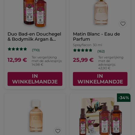
Duo Bad-en Douchegel
Matin Blanc - Eau de
& Bodymilk Argan &
Parfum
Rozenblaadjes
Sprayflacon
30 ml
(710)
(162)
Ter vergelijking
Ter vergelijking
12,99 €
25,99 €
met de adviesprijs:
met de
14,98 €
adviesprijs:
43,90 €
IN
IN
WINKELMANDJE
WINKELMANDJE
-34%