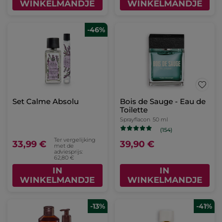
WINKELMANDJE
WINKELMANDJE
-46%
Set Calme Absolu
Bois de Sauge - Eau de
Toilette
Sprayflacon
50 ml
(154)
Ter vergelijking
33,99 €
39,90 €
met de
adviesprijs:
62,80 €
IN
IN
WINKELMANDJE
WINKELMANDJE
-13%
-41%