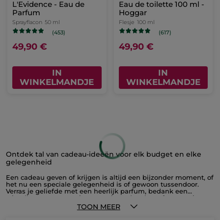
L'Evidence - Eau de
Eau de toilette 100 ml -
Parfum
Hoggar
Sprayflacon
50 ml
Flesje
100 ml
(453)
(617)
49,90 €
49,90 €
IN
IN
WINKELMANDJE
WINKELMANDJE
Ontdek tal van cadeau-ideeën voor elk budget en elke
gelegenheid
Een cadeau geven of krijgen is altijd een bijzonder moment, of
het nu een speciale gelegenheid is of gewoon tussendoor.
Verras je geliefde met een heerlijk parfum, bedank een
vriendin met een mooie cosmeticacadeaubox of verwen je
partner met een set verzorgingsproducten voor mannen. Of je
TOON MEER
nu een geschenk zoekt voor een sprankelende, frisse
verschijning, een stoere man of het warme, stralende zonnetje