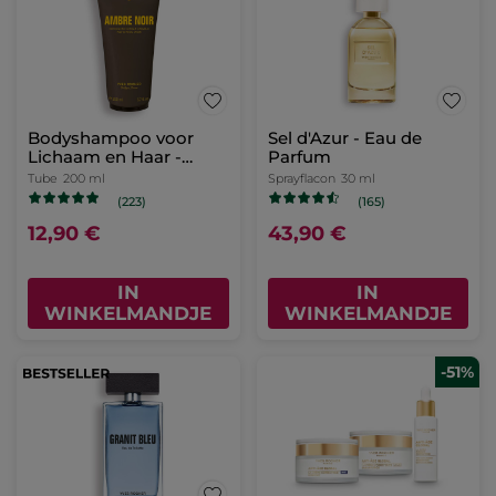
Bodyshampoo voor
Sel d'Azur - Eau de
Lichaam en Haar -
Parfum
Ambre Noir
Tube
200 ml
Sprayflacon
30 ml
(223)
(165)
12,90 €
43,90 €
IN
IN
WINKELMANDJE
WINKELMANDJE
-51%