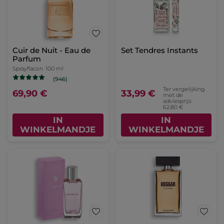
Cuir de Nuit - Eau de
Set Tendres Instants
Parfum
Sprayflacon
100 ml
(946)
Ter vergelijking
69,90 €
33,99 €
met de
adviesprijs:
62,80 €
IN
IN
WINKELMANDJE
WINKELMANDJE