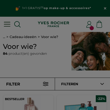
(3)
1+1 GRATIS
op make-up & accessoires*
...
Cadeau-ideeën
Voor wie?
Voor wie?
84
product(en) gevonden
FILTER
FILTEREN
-22%