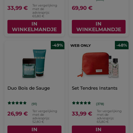
Ter vergelijking
33,99 €
69,90 €
met de
adviesprijs:
65,80 €
IN
IN
WINKELMANDJE
WINKELMANDJE
-49%
-48%
Duo Bois de Sauge
Set Tendres Instants
(91)
(378)
Ter vergelijking
Ter vergelijking
26,99 €
33,99 €
met de
met de
adviesprijs:
adviesprijs:
52,80 €
65,80 €
IN
IN