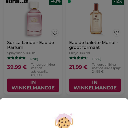
-43%
-12%
Sur La Lande - Eau de
Eau de toilette Monoï -
Parfum
groot formaat
Sprayflacon
100 ml
Flesje
100 ml
(598)
(1682)
Ter vergelijking
Ter vergelijking
39,99 €
21,99 €
met de
met de adviesprijs:
adviesprijs:
24,99 €
69,90 €
IN
IN
WINKELMANDJE
WINKELMANDJE
-48%