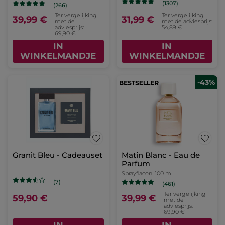
(1307)
(266)
Ter vergelijking
Ter vergelijking
39,99 €
31,99 €
met de
met de adviesprijs:
adviesprijs:
54,89 €
69,90 €
IN
IN
WINKELMANDJE
WINKELMANDJE
-43%
Granit Bleu - Cadeauset
Matin Blanc - Eau de
Parfum
Sprayflacon
100 ml
(7)
(461)
Ter vergelijking
59,90 €
39,99 €
met de
adviesprijs:
69,90 €
IN
IN