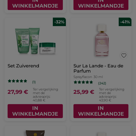
WINKELMANDJE
WINKELMANDJE
-32%
-41%
Set Zuiverend
Sur La Lande - Eau de
Parfum
Sprayflacon
30 ml
(1)
(242)
Ter vergelijking
Ter vergelijking
27,99 €
25,99 €
met de
met de
adviesprijs:
adviesprijs:
40,88 €
43,90 €
IN
IN
WINKELMANDJE
WINKELMANDJE