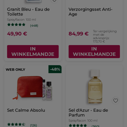
Granit Bleu - Eau de
Verzorgingsset Anti-
Toilette
Age
Sprayflacon
100 ml
(448)
Ter vergelijking
49,90 €
84,99 €
met de
adviesprijs:
173,70 €
IN
IN
WINKELMANDJE
WINKELMANDJE
-48%
Set Calme Absolu
Sel d'Azur - Eau de
Parfum
Sprayflacon
100 ml
(126)
(360)