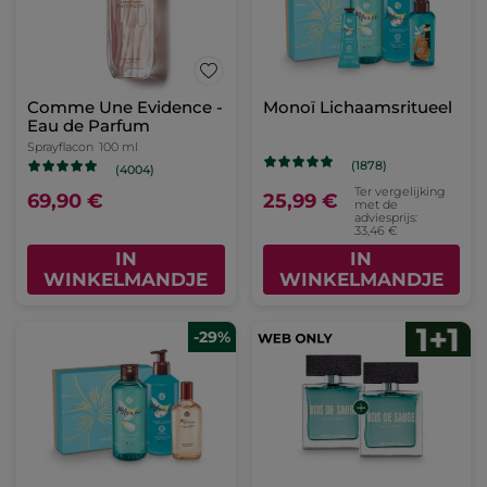
Comme Une Evidence -
Monoï Lichaamsritueel
Eau de Parfum
Sprayflacon
100 ml
(1878)
(4004)
Ter vergelijking
69,90 €
25,99 €
met de
adviesprijs:
33,46 €
IN
IN
WINKELMANDJE
WINKELMANDJE
-29%