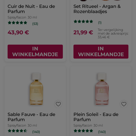
Cuir de Nuit - Eau de
Set Ritueel - Argan &
Parfum
Rozenblaadjes
Sprayflacon
30 ml
(1)
(53)
Ter vergelijking
43,90 €
21,99 €
met de adviesprijs:
33,46 €
IN
IN
WINKELMANDJE
WINKELMANDJE
Sable Fauve - Eau de
Plein Soleil - Eau de
Parfum
Parfum
Sprayflacon
30 ml
Sprayflacon
30 ml
(140)
(140)