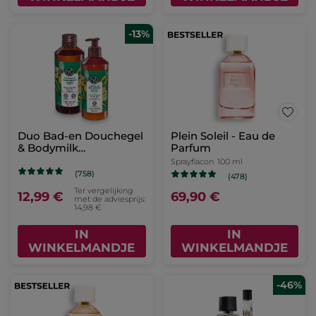
-13%
Duo Bad-en Douchegel
Plein Soleil - Eau de
& Bodymilk
Parfum
Bourbonvanille
Sprayflacon
100 ml
(758)
(478)
Ter vergelijking
12,99 €
69,90 €
met de adviesprijs:
14,98 €
IN
IN
WINKELMANDJE
WINKELMANDJE
-46%