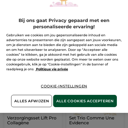
Set Comme une
Duo Eau de Toilette
Bij ons gaat Privacy gepaard met een
Evidence
Ambre Noir
personaliseerde ervaring!
(1307)
Gebruiken we cookies om jou gepersonaliseerde inhoud en
Ter vergelijking
Ter vergelijking
37,99 €
49,90 €
advertenties te presenteren die zijn aangepast aan jouw voorkeuren,
met de
met de
om je diensten aan te bieden die zijn gekoppeld aan sociale media
adviesprijs:
adviesprijs:
1+1 GRATIS*(4)
72,80 €
99,80 €
en om het siteverkeer te analyseren. Door op “Accepteer alle
cookies” te klikken, ga je akkoord met het gebruik van alle cookies
IN
IN
die op onze website worden geplaatst. Om meer te weten over ons
WINKELMANDJE
WINKELMANDJE
cookiegebruik, klik je op "Cookie-instellingen" in de banner of
raadpleeg je ons
Politique vie privée
-51%
-38%
COOKIE-INSTELLINGEN
ALLES AFWIJZEN
ALLE COOKIES ACCEPTEREN
Verzorgingsset Lift Pro
Set Trio Comme Une
Collagène
Evidence