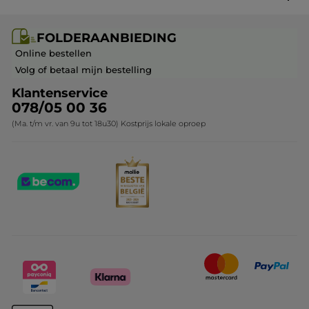
Cadeau-ideeën
Carrière & Vacatures
Folderaanbieding / post
Monoï collectie
FOLDERAANBIEDING
Franchisenemer of bedrijfsleider worden
Veelgestelde vragen
Kerstcollectie
Online bestellen
Contact opnemen
Volg of betaal mijn bestelling
Klantenservice
078/05 00 36
(Ma. t/m vr. van 9u tot 18u30) Kostprijs lokale oproep