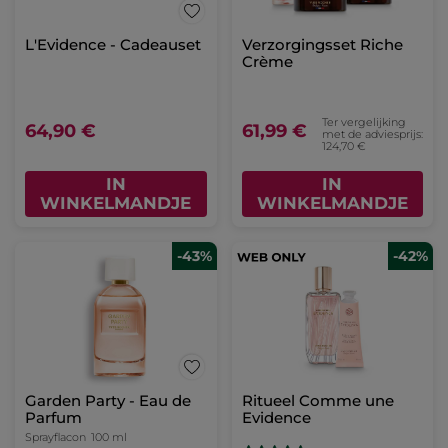
L'Evidence - Cadeauset
Verzorgingsset Riche
Crème
Ter vergelijking
64,90 €
61,99 €
met de adviesprijs:
124,70 €
IN
IN
WINKELMANDJE
WINKELMANDJE
-43%
-42%
Garden Party - Eau de
Ritueel Comme une
Parfum
Evidence
Sprayflacon
100 ml