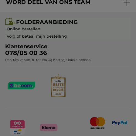
WORD DEEL VAN ONS TEAM
Mijn geschenken
Cadeau-ideeën
Carrière & Vacatures
Folderaanbieding / post
Monoï collectie
FOLDERAANBIEDING
Franchisenemer of bedrijfsleider worden
Veelgestelde vragen
Kerstcollectie
Online bestellen
Contact opnemen
Volg of betaal mijn bestelling
Klantenservice
078/05 00 36
(Ma. t/m vr. van 9u tot 18u30) Kostprijs lokale oproep