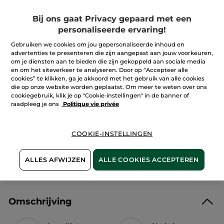
5
sterren.
Aantal
Bij ons gaat Privacy gepaard met een
Lees
reviews.
personaliseerde ervaring!
Comme
Une
Evidence
Gebruiken we cookies om jou gepersonaliseerde inhoud en
IN WINKELMANDJE
-
advertenties te presenteren die zijn aangepast aan jouw voorkeuren,
Eau
om je diensten aan te bieden die zijn gekoppeld aan sociale media
de
Parfum
en om het siteverkeer te analyseren. Door op “Accepteer alle
cookies” te klikken, ga je akkoord met het gebruik van alle cookies
Bezorging vanaf
12/08
die op onze website worden geplaatst. Om meer te weten over ons
cookiegebruik, klik je op "Cookie-instellingen" in de banner of
Veilige betaling
raadpleeg je ons
Politique vie privée
Niet tevreden? Geld terug!
COOKIE-INSTELLINGEN
Algemene Voorwaarden
LEES HIER DE ALGEMENE VOORWAARDEN
ALLES AFWIJZEN
ALLE COOKIES ACCEPTEREN
Klantenrecensies
LEES KLANTENRECENSIES REGLEMENT
Omschrijving