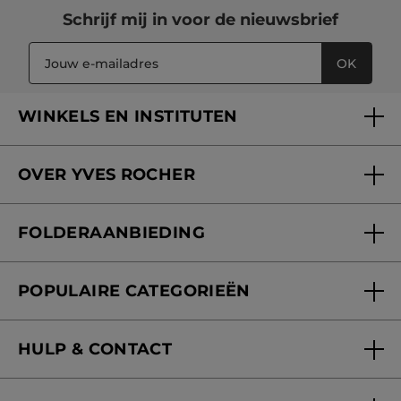
Schrijf mij in voor
de nieuwsbrief
OK
WINKELS EN INSTITUTEN
Een winkel of instituut vinden
OVER YVES ROCHER
Verzorging in onze Schoonheidsinstituten
Wie zijn we
Mijn klantenkaart
FOLDERAANBIEDING
Onze beloften
Folderaanbieding
Fondation Yves Rocher
POPULAIRE CATEGORIEËN
Blog Act Beautiful
Nieuwe producten
HULP & CONTACT
Aanbiedingen
Volg mijn bestelling
Bestsellers