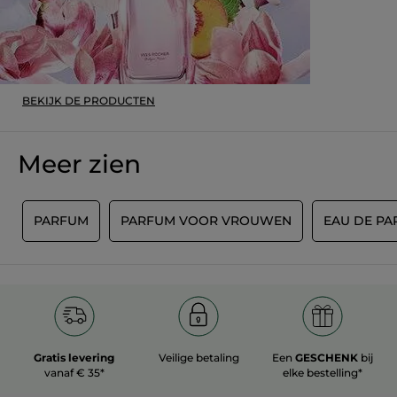
Origineel gepost door yves-rocher.fr
MEER
BEKIJK DE PRODUCTEN
Meer zien
N
PARFUM
PARFUM VOOR VROUWEN
EAU DE P
Gratis levering
Veilige betaling
Een
GESCHENK
bij
vanaf € 35*
elke bestelling*