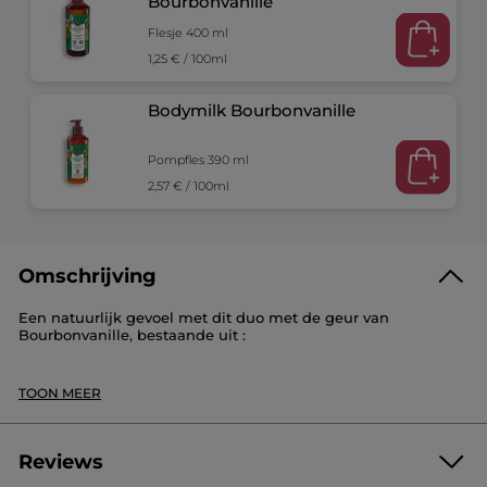
Bourbonvanille
Flesje 400 ml
1,25 € / 100ml
Bodymilk Bourbonvanille
Pompfles 390 ml
2,57 € / 100ml
Omschrijving
Een natuurlijk gevoel met dit duo met de geur van
Bourbonvanille, bestaande uit :
1 Bad-en Douchegel Bourbonvanille – 400 ml
TOON MEER
1 Bodymilk Bourbonvanille – 390 ml
Je huid wordt zacht gereinigd, subtiel geparfumeerd en
perfect gehydrateerd.
Reviews