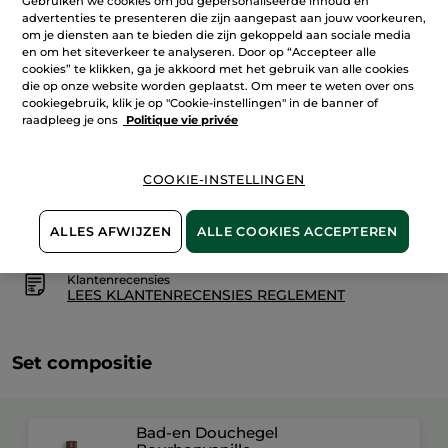
Gebruiken we cookies om jou gepersonaliseerde inhoud en
Duo
advertenties te presenteren die zijn aangepast aan jouw voorkeuren,
Bad-
om je diensten aan te bieden die zijn gekoppeld aan sociale media
en
IN WINKELMANDJE
Douchegel
en om het siteverkeer te analyseren. Door op “Accepteer alle
&
cookies” te klikken, ga je akkoord met het gebruik van alle cookies
Bodymilk
die op onze website worden geplaatst. Om meer te weten over ons
Bourbonvanille
cookiegebruik, klik je op "Cookie-instellingen" in de banner of
raadpleeg je ons
Politique vie privée
Bezorging vanaf
12/08
Veilige betaling
COOKIE-INSTELLINGEN
Niet tevreden? Geld terug!
Algemene Voorwaarden
ALLES AFWIJZEN
ALLE COOKIES ACCEPTEREN
LEES HIER DE ALGEMENE VOORWAARDEN
Klantenrecensies
LEES KLANTENRECENSIES REGLEMENT
Set compositie
Bad-en Douchegel