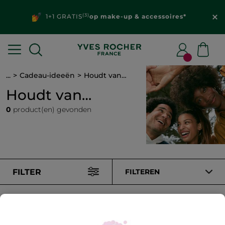
(3)
1+1 GRATIS
op make-up & accessoires*
...
Cadeau-ideeën
Houdt van…
Houdt van…
0
product(en) gevonden
FILTER
FILTEREN