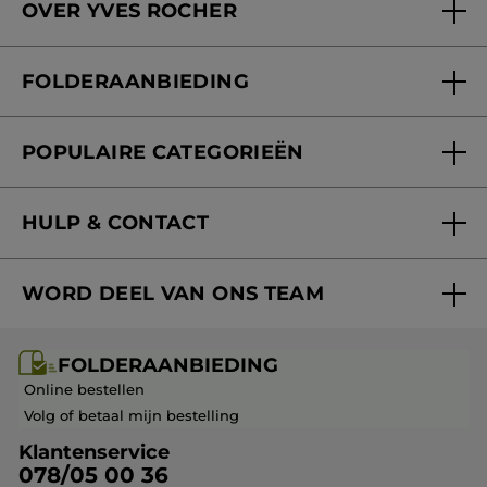
OVER YVES ROCHER
Verzorging in onze Schoonheidsinstituten
Wie zijn we
Mijn klantenkaart
FOLDERAANBIEDING
Onze beloften
Folderaanbieding
Fondation Yves Rocher
POPULAIRE CATEGORIEËN
Blog Act Beautiful
Nieuwe producten
HULP & CONTACT
Aanbiedingen
Volg mijn bestelling
Bestsellers
WORD DEEL VAN ONS TEAM
Mijn geschenken
Cadeau-ideeën
Carrière & Vacatures
Folderaanbieding / post
Monoï collectie
FOLDERAANBIEDING
Franchisenemer of bedrijfsleider worden
Veelgestelde vragen
Kerstcollectie
Online bestellen
Contact opnemen
Volg of betaal mijn bestelling
Klantenservice
078/05 00 36