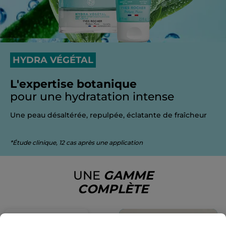
HYDRA VÉGÉTAL
L'expertise botanique
pour une hydratation intense
Une peau désaltérée, repulpée, éclatante de fraîcheur
*Étude clinique, 12 cas après une application
UNE
GAMME
COMPLÈTE