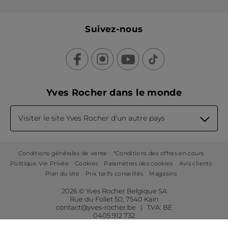
Suivez-nous
Yves Rocher dans le monde
Visiter le site Yves Rocher d'un autre pays
Conditions générales de vente
*Conditions des offres en cours
Politique Vie Privée
Cookies
Paramètres des cookies
Avis clients
Plan du site
Prix tarifs conseillés
Magasins
2026 © Yves Rocher Belgique SA
Rue du Follet 50, 7540 Kain
contact@yves-rocher.be | TVA: BE
0405 912 732