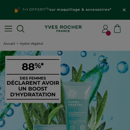
(3)
1+1 OFFERT
sur maquillage & accessoires*
Accueil
Hydra Végétal
88
%*
DES FEMMES
DÉCLARENT AVOIR
UN BOOST
D'HYDRATATION