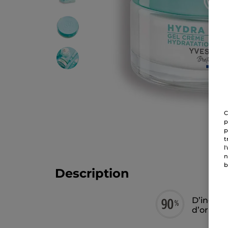
C
p
p
t
l
n
b
Description
D’ingréd
d’origin