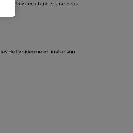
 teint frais, éclatant et une peau
ches de l’épiderme et limiter son