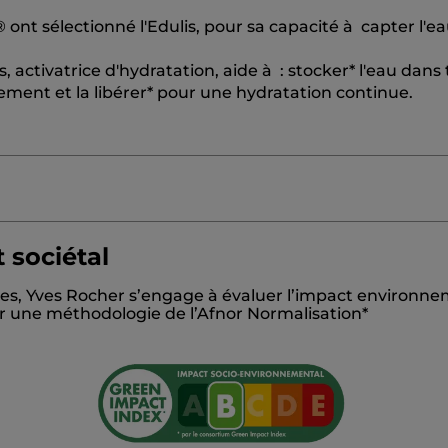
t sélectionné l'Edulis, pour sa capacité à capter l'ea
is, activatrice d'hydratation, aide à : stocker* l'eau dans
lement et la libérer* pour une hydratation continue.
 sociétal
PROPANEDIOL
DICAPRYLYL ETHER
ALCOHOL
ISOP
es, Yves Rocher s’engage à évaluer l’impact environnem
RYLOYLDIMETHYL TAURATE COPOLYMER
HAMAMELIS 
sur une méthodologie de l’Afnor Normalisation*
POBROTUS EDULIS EXTRACT
ALOE BARBADENSIS L
/VINYL ISODECANOATE CROSSPOLYMER
SODIUM PCA
TE
SODIUM HYDROXIDE
ALLANTOIN
SALICYLIC ACI
TE
SODIUM BENZOATE
BENZYL ALCOHOL
CITRIC A
0v1