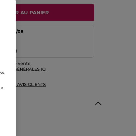
JOUTER AU PANIER
tir du
13/08
risé
emboursé
rales de vente
TIONS GÉNÉRALES ICI
vos
e
UE DES AVIS CLIENTS
sur