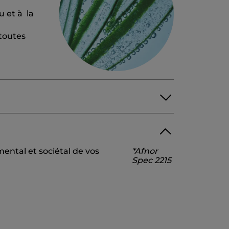
u et à la
 toutes
ROPYL PALMITATE
BETAINE
ental et sociétal de vos
*Afnor
VIRGINIANA (WITCH HAZEL) WATER
Spec 2215
EAF JUICE POWDER
INOSITOL
PARFUM/FRAGRANCE
D
TOCOPHERYL ACETATE
CID
PANTOLACTONE