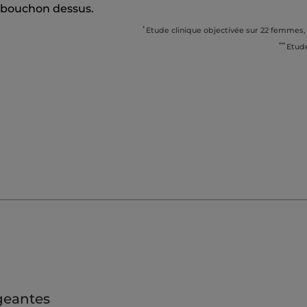
n bouchon dessus.
*
Etude clinique objectivée sur 22 femmes,
***
Etude
geantes