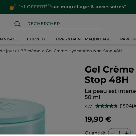
(3)
1+1 OFFERT
sur maquillage & accessoires*
IN VISAGE
CHEVEUX
CORPS & BAIN
MAQUILLAGE
PARFU
de jour et BB crème
Gel Crème Hydratation Non-Stop 48H
Gel Crème
Stop 48H
La peau est inten
50 ml
(1504)
4.7
★★★★★
★★★★★
4.7
sur
19,90 €
5
étoiles.
Lire
les
Quantité
avis