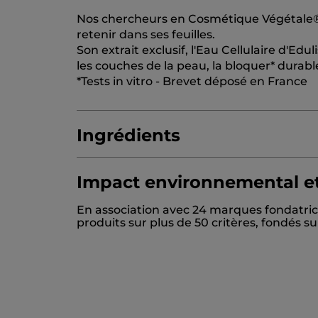
Nos chercheurs en Cosmétique Végétale® on
retenir dans ses feuilles.
Son extrait exclusif, l'Eau Cellulaire d'Edul
les couches de la peau, la bloquer* durab
*Tests in vitro - Brevet déposé en France
Ingrédients
Impact environnemental et
AQUA/WATER/EAU
GLYCERIN
METHYL
En association avec 24 marques fondatric
HYDROXYETHYL ACRYLATE/SODIUM AC
produits sur plus de 50 critères, fondés 
MACADAMIA TERNIFOLIA SEED OIL
CAR
HYDROXYACETOPHENONE
ACRYLATES
PANTHENOL
POLYGLYCERYL-10 STEARA
POLYSORBATE 60
SORBITAN ISOSTEARA
POTASSIUM SORBATE
TOCOPHEROL
66