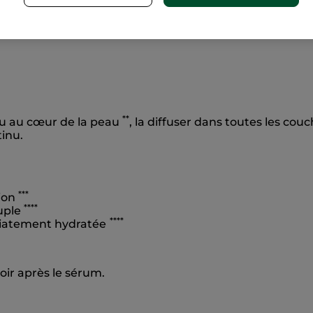
*
au. Pendant 48h
, elle est hydratée intensément pour un
**
eau au cœur de la peau
, la diffuser dans toutes les cou
tinu.
***
tion
****
ouple
****
diatement hydratée
oir après le sérum.