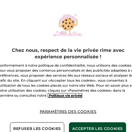
sur
Gel
Crème
A
Hydratation
Non-
Stop
48H
Livraison à par
Paiement sécu
Satisfait ou r
Chez nous, respect de la vie privée rime avec
expérience personnalisée !
Conditions géné
onformément à notre politique de confidentialité, nous utilisons des cookies
VOIR LES CONDI
our vous proposer des contenus personnalisés et des publicités adaptées à 
références, vous proposer des services liés aux réseaux sociaux et analyser l
Avis clients
rafic du site. En cliquant sur «Accepter tous les cookies», vous consentez à
VOIR LA POLITIQ
'utilisation de tous les cookies placés sur notre site Web. Pour en savoir plus 
otre utilisation des cookies, cliquez sur «Paramètres des cookies» dans la
annière ou consultez notre
Politique vie privée
PARAMÈTRES DES COOKIES
ients
e naturelle
REFUSER LES COOKIES
ACCEPTER LES COOKIES