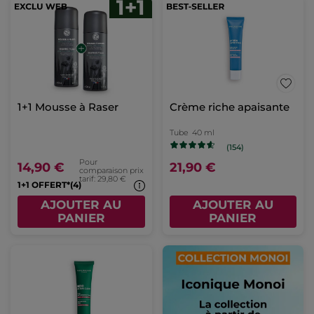
1+1 Mousse à Raser
Crème riche apaisante
Tube
40 ml
(154)
Pour
14,90 €
21,90 €
comparaison prix
tarif: 29,80 €
1+1 OFFERT*(4)
AJOUTER AU
AJOUTER AU
PANIER
PANIER