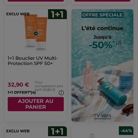
1+1 Bouclier UV Multi-
Protection SPF 50+​
Pour
32,90 €
comparaison prix
tarif: 65,80 €
1+1 OFFERT*(4)
AJOUTER AU
PANIER
-44%