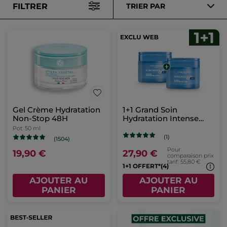
FILTRER
TRIER PAR
Gel Crème Hydratation
1+1 Grand Soin
Non-Stop 48H
Hydratation Intense
Hydra Water-Plump 75
Pot
50 ml
ml
(1)
(1504)
Pour
19,90 €
27,90 €
comparaison prix
tarif: 55,80 €
1+1 OFFERT*(4)
AJOUTER AU
AJOUTER AU
PANIER
PANIER