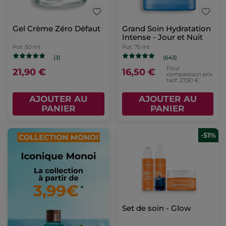
Gel Crème Zéro Défaut
Grand Soin Hydratation
Intense - Jour et Nuit
Pot
50 ml
Pot
75 ml
(3)
(643)
Pour
21,90 €
16,50 €
comparaison prix
tarif: 27,90 €
AJOUTER AU
AJOUTER AU
PANIER
PANIER
-51%
Set de soin - Glow