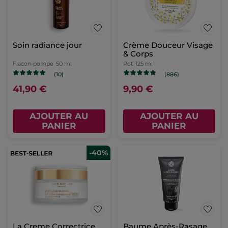
Soin radiance jour
Crème Douceur Visage
& Corps
Flacon-pompe
50 ml
Pot
125 ml
(10)
(886)
41,90 €
9,90 €
AJOUTER AU
AJOUTER AU
PANIER
PANIER
-40%
La Creme Correctrice
Baume Après-Rasage