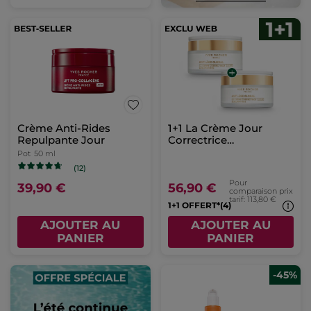
Crème Anti-Rides
1+1 La Crème Jour
Repulpante Jour
Correctrice
Sublimatrice - Toutes
Pot
50 ml
Peaux 50ml
(12)
Pour
39,90 €
56,90 €
comparaison prix
tarif: 113,80 €
1+1 OFFERT*(4)
AJOUTER AU
AJOUTER AU
PANIER
PANIER
-45%