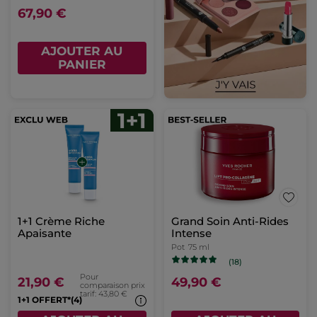
67,90 €
AJOUTER AU
PANIER
1+1 Crème Riche
Grand Soin Anti-Rides
Apaisante
Intense
Pot
75 ml
(18)
Pour
21,90 €
49,90 €
comparaison prix
tarif: 43,80 €
1+1 OFFERT*(4)