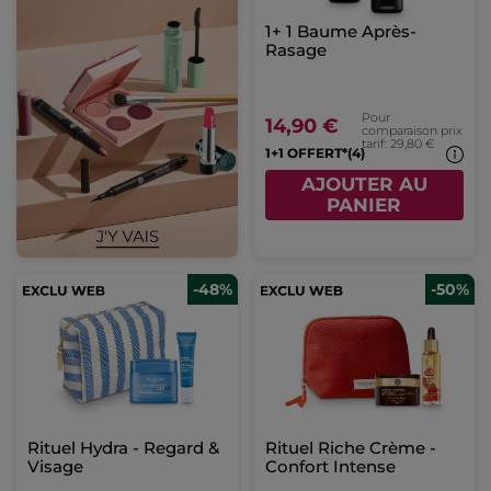
1+ 1 Baume Après-
Rasage
Pour
14,90 €
comparaison prix
tarif: 29,80 €
1+1 OFFERT*(4)
AJOUTER AU
PANIER
-48%
-50%
Rituel Hydra - Regard &
Rituel Riche Crème -
Visage
Confort Intense