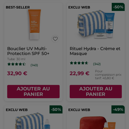
-50%
Bouclier UV Multi-
Rituel Hydra - Crème et
Protection SPF 50+​
Masque
Tube
30 ml
(342)
(140)
Pour
32,90 €
22,99 €
comparaison prix
tarif: 45,80 €
AJOUTER AU
AJOUTER AU
PANIER
PANIER
-50%
-49%