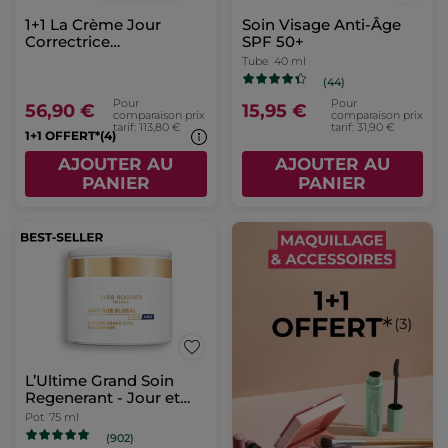
1+1 La Crème Jour
Soin Visage Anti-Âge
Correctrice
SPF 50+
Sublimatrice - peaux
Tube
40 ml
sèches 50 ml
(44)
Pour
Pour
56,90 €
15,95 €
comparaison prix
comparaison prix
tarif: 113,80 €
tarif: 31,90 €
1+1 OFFERT*(4)
AJOUTER AU
AJOUTER AU
PANIER
PANIER
L’Ultime Grand Soin
Regenerant - Jour et
Nuit
Pot
75 ml
(902)