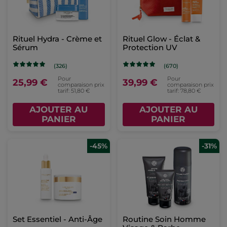
Rituel Hydra - Crème et
Rituel Glow - Éclat &
Sérum
Protection UV
(326)
(670)
Pour
Pour
25,99 €
39,99 €
comparaison prix
comparaison prix
tarif: 51,80 €
tarif: 78,80 €
AJOUTER AU
AJOUTER AU
PANIER
PANIER
-45%
-31%
Set Essentiel - Anti-Âge
Routine Soin Homme