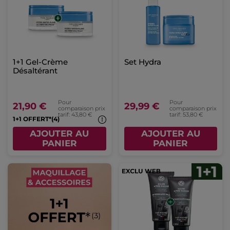
1+1 Gel-Crème
Set Hydra
Désaltérant
Pour
Pour
21,90 €
29,99 €
comparaison prix
comparaison prix
tarif: 43,80 €
tarif: 53,80 €
1+1 OFFERT*(4)
AJOUTER AU
AJOUTER AU
PANIER
PANIER