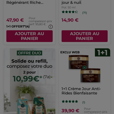
Régénérant Riche
jour & nuit
Creme 75 ml
Pot
50 ml
(71)
Pour
47,90 €
14,90 €
comparaison prix
tarif: 95,80 €
1+1 OFFERT*(4)
AJOUTER AU
AJOUTER AU
PANIER
PANIER
1+1 Crème Jour Anti-
Rides Bienfaisante
(1)
Pour
39,90 €
comparaison prix