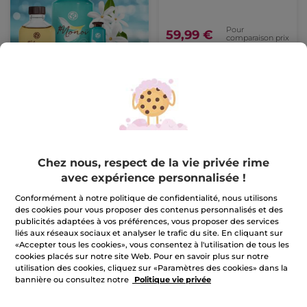
Pour
59,99 €
comparaison prix
tarif: 121,70 €
AJOUTER AU
PANIER
-50%
Chez nous, respect de la vie privée rime
avec expérience personnalisée !
Conformément à notre politique de confidentialité, nous utilisons
des cookies pour vous proposer des contenus personnalisés et des
publicités adaptées à vos préférences, vous proposer des services
liés aux réseaux sociaux et analyser le trafic du site. En cliquant sur
1+1 Crème Booster
Rituel Riche Creme
«Accepter tous les cookies», vous consentez à l'utilisation de tous les
Éclat
cookies placés sur notre site Web. Pour en savoir plus sur notre
utilisation des cookies, cliquez sur «Paramètres des cookies» dans la
bannière ou consultez notre
Politique vie privée
Pour
Pour
35,90 €
61,99 €
comparaison prix
comparaison prix
tarif: 71,80 €
tarif: 124,70 €