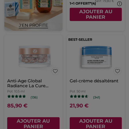
tarif: 79,80 €
1+1 OFFERT*(4)
AJOUTER AU
PANIER
Anti-Age Global
Gel-crème désaltérant
Radiance La Cure
Illuminatrice
Pot
10.5 ml
Pot
50 ml
(136)
(341)
85,90 €
21,90 €
AJOUTER AU
AJOUTER AU
PANIER
PANIER