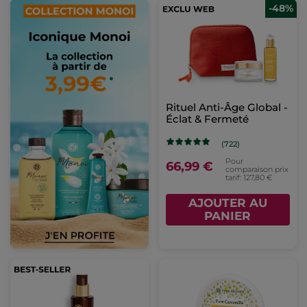
-48%
Rituel Anti-Âge Global -
Éclat & Fermeté
(722)
Pour
66,99 €
comparaison prix
tarif: 127,80 €
AJOUTER AU
PANIER