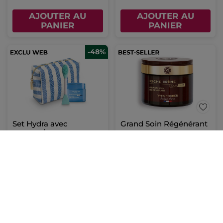
AJOUTER AU
AJOUTER AU
PANIER
PANIER
-48%
Set Hydra avec
Grand Soin Régénérant
accessoire
Pot
75 ml
(643)
(1580)
Pour
17,99 €
47,90 €
comparaison prix
tarif: 34,40 €
AJOUTER AU
AJOUTER AU
PANIER
PANIER