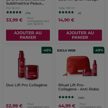
Sublimatrice Peaux
Sèches
Pot
50 ml
Tube
100 ml
(74)
(2)
Pour
33,99 €
14,90 €
comparaison prix
tarif: 56,90 €
AJOUTER AU
AJOUTER AU
PANIER
PANIER
-45%
-49%
Duo Lift Pro Collagène
Rituel Lift Pro-
Collagène - Anti-Rides
(1181)
Pour
Pour
52,99 €
44,99 €
comparaison prix
comparaison prix