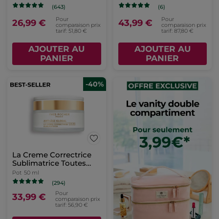
(643)
(6)
Pour
Pour
26,99 €
43,99 €
comparaison prix
comparaison prix
tarif: 51,80 €
tarif: 87,80 €
AJOUTER AU
AJOUTER AU
PANIER
PANIER
-40%
La Creme Correctrice
Sublimatrice Toutes
Peaux
Pot
50 ml
(294)
Pour
33,99 €
comparaison prix
tarif: 56,90 €