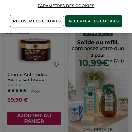
1+1 OFFERT*(4)
PARAMÈTRES DES COOKIES
AJOUTER AU
AJOUTER AU
PANIER
PANIER
REFUSER LES COOKIES
ACCEPTER LES COOKIES
Crème Anti-Rides
Bienfaisante Jour
Pot
50 ml
(700)
39,90 €
AJOUTER AU
PANIER