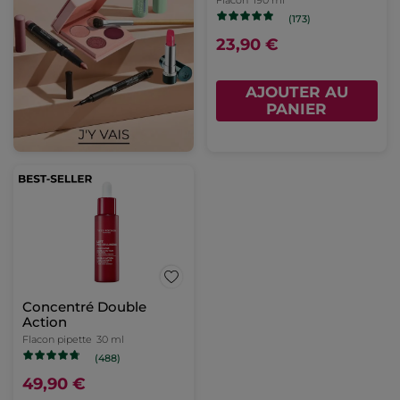
Flacon
190 ml
(173)
23,90 €
AJOUTER AU
PANIER
Concentré Double
Action
Flacon pipette
30 ml
(488)
49,90 €