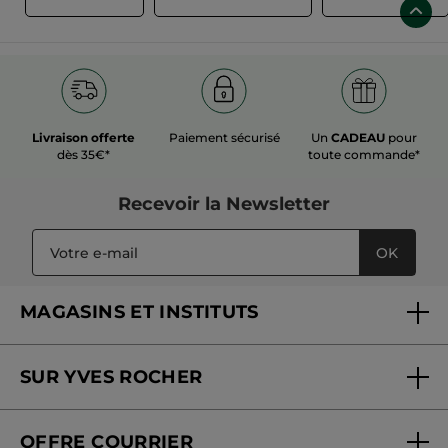
Livraison offerte
Paiement sécurisé
Un
CADEAU
pour
dès 35€*
toute commande*
Recevoir
la Newsletter
OK
MAGASINS ET INSTITUTS
Trouver un magasin ou institut
SUR YVES ROCHER
Soins en institut
Qui sommes-nous
Carte fidélité magasin
OFFRE COURRIER