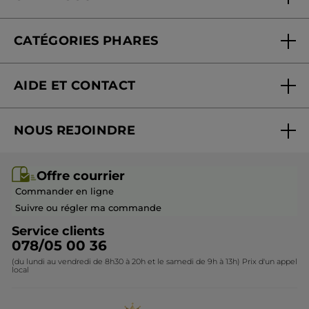
Nos engagements
Offre courrier
Fondation Yves Rocher
CATÉGORIES PHARES
Blog Act Beautiful
Nouveautés
AIDE ET CONTACT
Promotions
Suivre ma commande
Best-sellers
NOUS REJOINDRE
Mes cadeaux
Idées cadeaux
Rejoindre nos équipes
Offre courrier / dépliant
Collection Monoï
Offre courrier
Devenir franchisé ou gérant
Questions & Réponses
Collection de Noël
Commander en ligne
Contactez-nous
Suivre ou régler ma commande
Service clients
078/05 00 36
(du lundi au vendredi de 8h30 à 20h et le samedi de 9h à 13h) Prix d'un appel
local