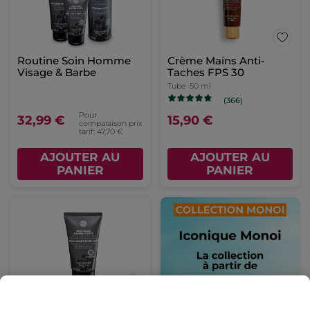
Routine Soin Homme
Crème Mains Anti-
Visage & Barbe
Taches FPS 30
Tube
50 ml
(366)
Pour
32,99 €
15,90 €
comparaison prix
tarif: 47,70 €
AJOUTER AU
AJOUTER AU
PANIER
PANIER
Soin Visage et Barbe