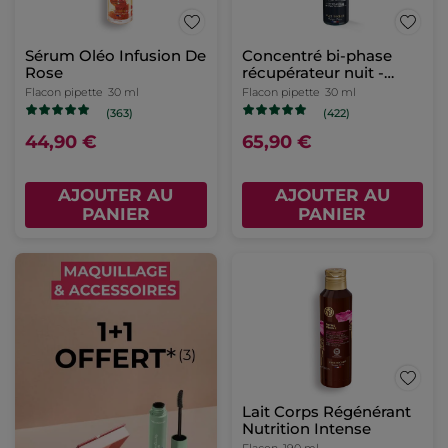
Sérum Oléo Infusion De
Concentré bi-phase
Rose
récupérateur nuit -
Anti-Âge Global
Flacon pipette
30 ml
Flacon pipette
30 ml
(363)
(422)
44,90 €
65,90 €
AJOUTER AU
AJOUTER AU
PANIER
PANIER
Lait Corps Régénérant
Nutrition Intense