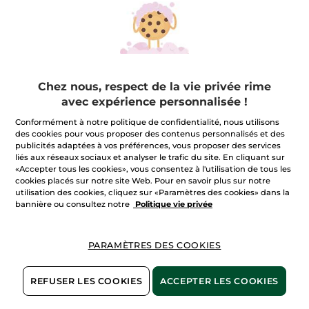
Courte
Tube
50 ml
(1)
17,90 €
Chez nous, respect de la vie privée rime
AJOUTER AU
avec expérience personnalisée !
PANIER
Conformément à notre politique de confidentialité, nous utilisons
des cookies pour vous proposer des contenus personnalisés et des
publicités adaptées à vos préférences, vous proposer des services
liés aux réseaux sociaux et analyser le trafic du site. En cliquant sur
«Accepter tous les cookies», vous consentez à l'utilisation de tous les
cookies placés sur notre site Web. Pour en savoir plus sur notre
utilisation des cookies, cliquez sur «Paramètres des cookies» dans la
bannière ou consultez notre
Politique vie privée
PARAMÈTRES DES COOKIES
Gant démaquillant
Crème Anti-Rides
Bienfaisante Nuit
REFUSER LES COOKIES
ACCEPTER LES COOKIES
Papier
1 pieces
Pot
50 ml
(362)
(418)