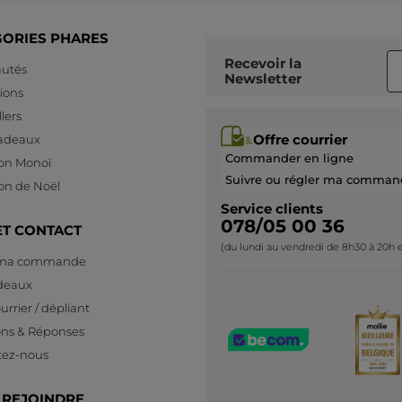
GORIES PHARES
Recevoir
la
utés
Newsletter
ions
lers
Offre courrier
cadeaux
Commander en ligne
ion Monoï
Suivre ou régler ma comman
ion de Noël
Service clients
078/05 00 36
ET CONTACT
(du lundi au vendredi de 8h30 à 20h e
 ma commande
deaux
urrier / dépliant
ons & Réponses
tez-nous
 REJOINDRE