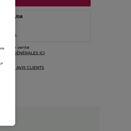
tir du
12/08
risé
emboursé
rales de vente
vos
TIONS GÉNÉRALES ICI
e
sur
UE DES AVIS CLIENTS