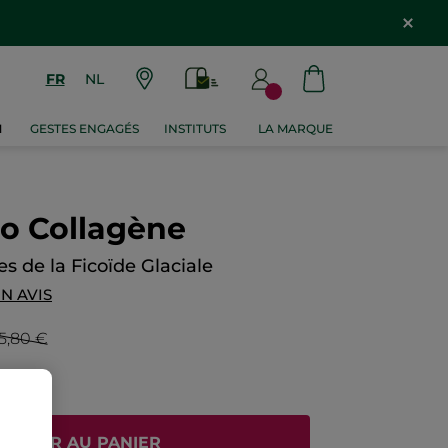
FR
NL
M
GESTES ENGAGÉS
INSTITUTS
LA MARQUE
ro Collagène
es de la Ficoïde Glaciale
N AVIS
5,80 €
JOUTER AU PANIER