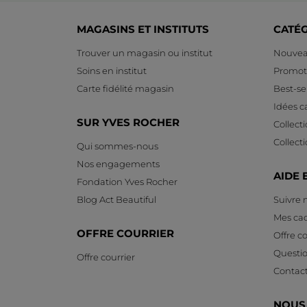
MAGASINS ET INSTITUTS
CATÉ
Trouver un magasin ou institut
Nouvea
Soins en institut
Promot
Carte fidélité magasin
Best-sel
Idées 
SUR YVES ROCHER
Collect
Collect
Qui sommes-nous
Nos engagements
AIDE 
Fondation Yves Rocher
Blog Act Beautiful
Suivre
Mes ca
OFFRE COURRIER
Offre co
Questi
Offre courrier
Contac
NOUS