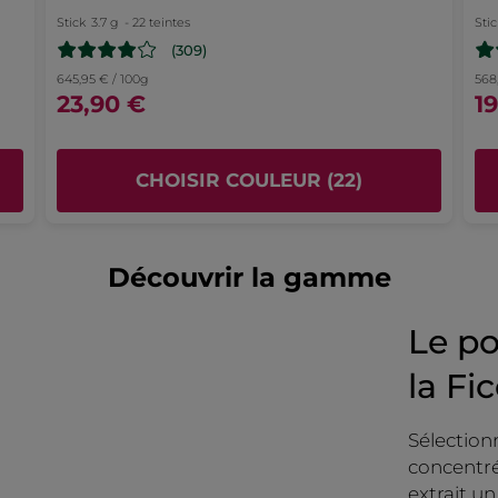
Stick
3.7 g
- 22 teintes
Stic
(309)
645,95 € / 100g
568
23,90 €
1
CHOISIR COULEUR (22)
Découvrir la gamme
Le po
la Fi
Sélection
concentré
extrait un