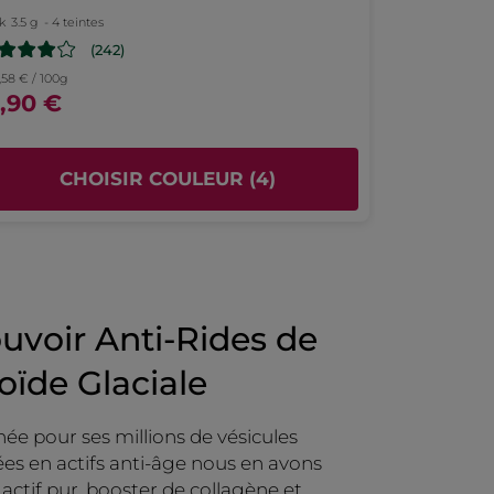
k
3.5 g
- 4 teintes
(242)
,58 € / 100g
9,90 €
CHOISIR COULEUR (4)
uvoir Anti-Rides de
coïde Glaciale
née pour ses millions de vésicules
es en actifs anti-âge nous en avons
 actif pur, booster de collagène et