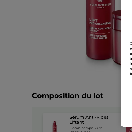
C
p
p
t
l
n
b
Composition du lot
Sérum Anti-Rides
Liftant
Flacon-pompe 30 ml