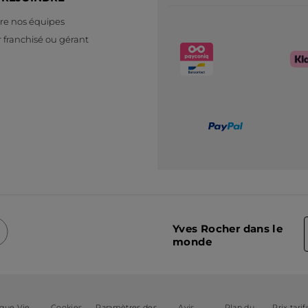
re nos équipes
 franchisé ou gérant
Yves Rocher dans le
monde
ique Vie
Cookies
Paramètres des
Avis
Plan du
Prix tarif