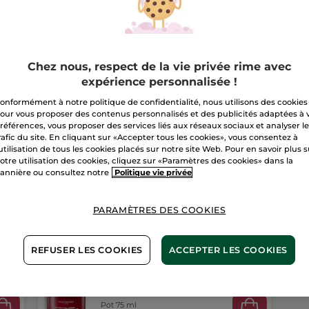
Livraison à par
Paiement sécu
Chez nous, respect de la vie privée rime avec
expérience personnalisée !
Satisfait ou r
onformément à notre politique de confidentialité, nous utilisons des cookies
Conditions géné
our vous proposer des contenus personnalisés et des publicités adaptées à 
VOIR LES CONDI
références, vous proposer des services liés aux réseaux sociaux et analyser l
rafic du site. En cliquant sur «Accepter tous les cookies», vous consentez à
Avis clients
'utilisation de tous les cookies placés sur notre site Web. Pour en savoir plus 
VOIR LA POLITIQ
otre utilisation des cookies, cliquez sur «Paramètres des cookies» dans la
annière ou consultez notre
Politique vie privée
PARAMÈTRES DES COOKIES
REFUSER LES COOKIES
ACCEPTER LES COOKIES
Grand Soin Anti-Rides
Intense
Pot 75 ml