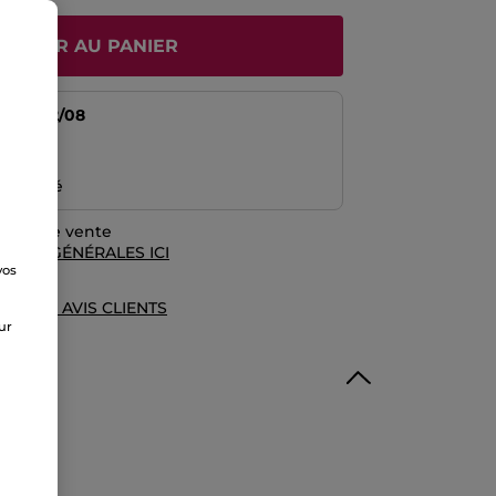
JOUTER AU PANIER
tir du
12/08
risé
emboursé
rales de vente
TIONS GÉNÉRALES ICI
vos
e
UE DES AVIS CLIENTS
sur