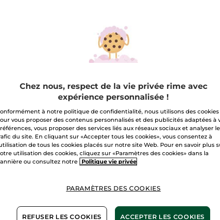
sur
Crème
Anti-
A
Rides
Liftante
Nuit
Livraison à par
Paiement sécu
Satisfait ou r
Chez nous, respect de la vie privée rime avec
expérience personnalisée !
Conditions géné
VOIR LES CONDI
onformément à notre politique de confidentialité, nous utilisons des cookies
our vous proposer des contenus personnalisés et des publicités adaptées à 
Avis clients
références, vous proposer des services liés aux réseaux sociaux et analyser l
VOIR LA POLITIQ
rafic du site. En cliquant sur «Accepter tous les cookies», vous consentez à
'utilisation de tous les cookies placés sur notre site Web. Pour en savoir plus 
otre utilisation des cookies, cliquez sur «Paramètres des cookies» dans la
annière ou consultez notre
Politique vie privée
PARAMÈTRES DES COOKIES
D’ingrédients
d’origine naturelle
REFUSER LES COOKIES
ACCEPTER LES COOKIES