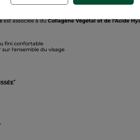
ro-Collagène
réduit et lisse les rides, pour une peau
défr
e
est associée à du
Collagène Végétal et de l’Acide Hy
u fini confortable
ir sur l'ensemble du visage
*
ISSÉE
*