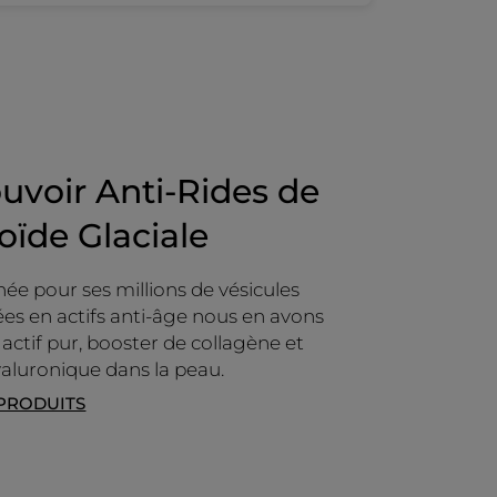
Publié à l'origine sur yves-rocher.nl
uvoir Anti-Rides de
coïde Glaciale
née pour ses millions de vésicules
es en actifs anti-âge nous en avons
 actif pur, booster de collagène et
yaluronique dans la peau.
 PRODUITS