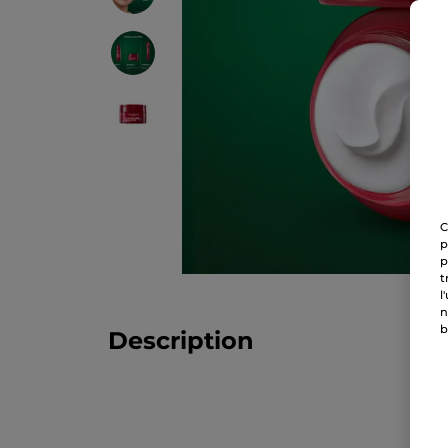
C
p
p
t
l
n
b
Description