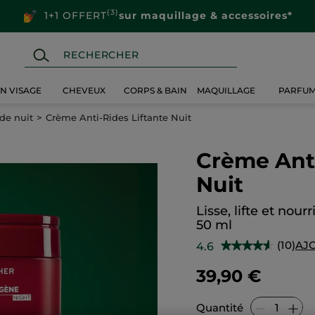
(3)
1+1 OFFERT
sur maquillage & accessoires*
IN VISAGE
CHEVEUX
CORPS & BAIN
MAQUILLAGE
PARFU
de nuit
Crème Anti-Rides Liftante Nuit
Crème Anti
Nuit
Lisse, lifte et nourr
50 ml
(10)
AJ
4.6
★★★★★
★★★★★
4.6
sur
39,90 €
5
étoiles.
Lire
les
Quantité
avis