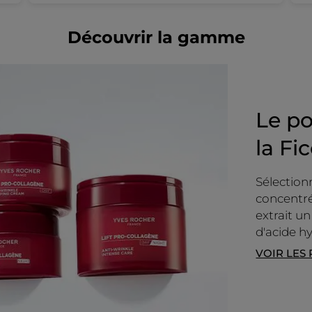
4
Oui ·
0
Non ·
0
Avis utile ?
moyenne
sur
est
5.
Découvrir la gamme
4.7
sur
PLUS
5.
Le po
la Fi
Sélection
concentré
extrait un
d'acide h
VOIR LES