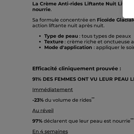
La Crème Anti-rides Liftante Nuit Lift P
nourrie
.
Sa formule concentrée en
Ficoïde Glacial
action liftante nuit après nuit.
Type de peau
: tous types de peaux
Texture
: crème riche et onctueuse a
Mode d'application
: appliquer le so
Efficacité cliniquement prouvée :
91% DES FEMMES ONT VU LEUR PEAU L
Immédiatement
*
*
-23%
du volume de rides
Au réveil
*
*
97%
déclarent que leur peau est nourrie
En 4 semaines