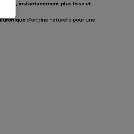
oissée, instantanément plus lisse et
aluronique
d’origine naturelle pour une