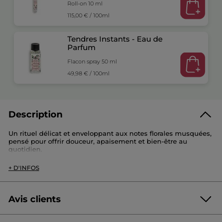
Roll-on 10 ml
115,00 € / 100ml
Tendres Instants - Eau de
Parfum
Flacon spray 50 ml
49,98 € / 100ml
Description
Un rituel délicat et enveloppant aux notes florales musquées,
pensé pour offrir douceur, apaisement et bien-être au
quotidien.
+ D'INFOS
- Eau de Parfum Tendres Instants (50ml) :
Un parfum floral musqué aux accords enveloppants de Musc
Avis clients
et de Camomille, sublimés par l’éclat rassurant du Néroli. Il
procure une sensation immédiate de douceur et de réconfort,
comme un cocon apaisant.