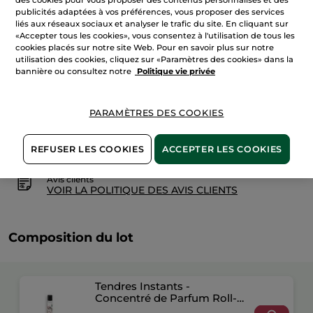
des cookies pour vous proposer des contenus personnalisés et des
Set
Tendres
publicités adaptées à vos préférences, vous proposer des services
AJOUTER AU PANIER
Instants
liés aux réseaux sociaux et analyser le trafic du site. En cliquant sur
«Accepter tous les cookies», vous consentez à l'utilisation de tous les
cookies placés sur notre site Web. Pour en savoir plus sur notre
utilisation des cookies, cliquez sur «Paramètres des cookies» dans la
Livraison à partir du
12/08
bannière ou consultez notre
Politique vie privée
Paiement sécurisé
PARAMÈTRES DES COOKIES
Satisfait ou remboursé
Conditions générales de vente
REFUSER LES COOKIES
ACCEPTER LES COOKIES
VOIR LES CONDITIONS GÉNÉRALES ICI
Avis clients
VOIR LA POLITIQUE DES AVIS CLIENTS
Composition du lot
Tendres Instants -
Concentré de Parfum Roll-
on