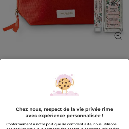
Set Tendres Instants
Un parfum floral musqué qui insuffle douceur et
réconfort
★★★★★
★★★★★
4.5
(365)
AJOUTER UN AVIS
4.5
sur
33,99 €
65,80 €
-48%
5
Chez nous, respect de la vie privée rime
étoiles.
Lire
avec expérience personnalisée !
Quantité
les
avis
Conformément à notre politique de confidentialité, nous utilisons
sur