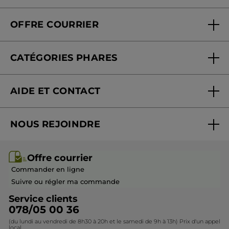
Qui sommes-nous
Carte fidélité magasin
OFFRE COURRIER
Nos engagements
Offre courrier
Fondation Yves Rocher
CATÉGORIES PHARES
Blog Act Beautiful
Nouveautés
AIDE ET CONTACT
Promotions
Suivre ma commande
Best-sellers
NOUS REJOINDRE
Mes cadeaux
Idées cadeaux
Rejoindre nos équipes
Offre courrier / dépliant
Collection Monoï
Offre courrier
Devenir franchisé ou gérant
Questions & Réponses
Collection de Noël
Commander en ligne
Contactez-nous
Suivre ou régler ma commande
Service clients
078/05 00 36
(du lundi au vendredi de 8h30 à 20h et le samedi de 9h à 13h) Prix d'un appel
local