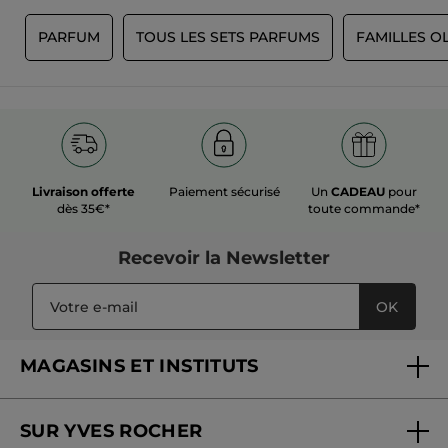
S
PARFUM
TOUS LES SETS PARFUMS
FAMILLES O
Livraison offerte
Paiement sécurisé
Un
CADEAU
pour
dès 35€*
toute commande*
Recevoir
la Newsletter
OK
MAGASINS ET INSTITUTS
Trouver un magasin ou institut
SUR YVES ROCHER
Soins en institut