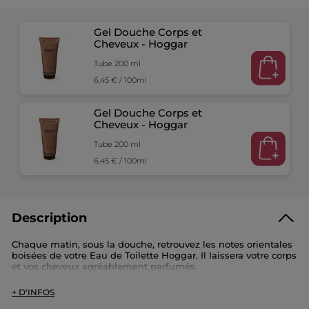
Gel Douche Corps et
Cheveux - Hoggar
Tube 200 ml
6,45 € / 100ml
Gel Douche Corps et
Cheveux - Hoggar
Tube 200 ml
6,45 € / 100ml
Description
Chaque matin‚ sous la douche‚ retrouvez les notes orientales
boisées de votre Eau de Toilette Hoggar. Il laissera votre corps
et vos cheveux agréablement parfumés.
Notre Engagement:
+ D'INFOS