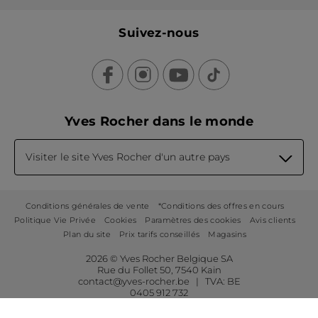
Suivez-nous
Yves Rocher dans le monde
Visiter le site Yves Rocher d'un autre pays
Conditions générales de vente
*Conditions des offres en cours
Politique Vie Privée
Cookies
Paramètres des cookies
Avis clients
Plan du site
Prix tarifs conseillés
Magasins
2026 © Yves Rocher Belgique SA
Rue du Follet 50, 7540 Kain
contact@yves-rocher.be | TVA: BE
0405 912 732