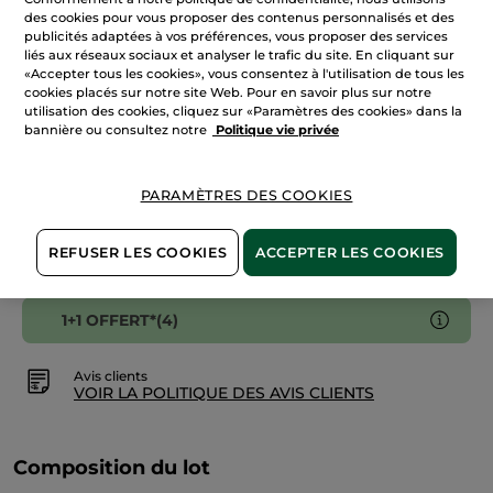
Douche
des cookies pour vous proposer des contenus personnalisés et des
Corps
publicités adaptées à vos préférences, vous proposer des services
et
AJOUTER AU PANIER
Cheveux
liés aux réseaux sociaux et analyser le trafic du site. En cliquant sur
Hoggar
«Accepter tous les cookies», vous consentez à l'utilisation de tous les
200ml
cookies placés sur notre site Web. Pour en savoir plus sur notre
utilisation des cookies, cliquez sur «Paramètres des cookies» dans la
Livraison à partir du
12/08
bannière ou consultez notre
Politique vie privée
Paiement sécurisé
Satisfait ou remboursé
PARAMÈTRES DES COOKIES
Conditions générales de vente
REFUSER LES COOKIES
ACCEPTER LES COOKIES
VOIR LES CONDITIONS GÉNÉRALES ICI
1+1 OFFERT*(4)
Avis clients
VOIR LA POLITIQUE DES AVIS CLIENTS
Composition du lot