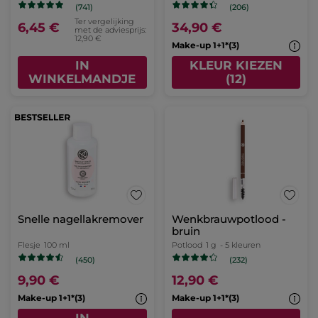
(741)
(206)
Ter vergelijking
6,45 €
34,90 €
met de adviesprijs:
12,90 €
Make-up 1+1*(3)
IN
KLEUR KIEZEN
WINKELMANDJE
(12)
Snelle nagellakremover
Wenkbrauwpotlood -
bruin
Flesje
100 ml
Potlood
1 g
- 5 kleuren
(450)
(232)
9,90 €
12,90 €
Make-up 1+1*(3)
Make-up 1+1*(3)
IN