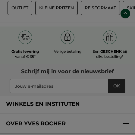
S
OUTLET
KLEINE PRIJZEN
REISFORMAAT
SKI
Gratis levering
Veilige betaling
Een
GESCHENK
bij
vanaf € 35*
elke bestelling*
Schrijf mij in voor
de nieuwsbrief
OK
WINKELS EN INSTITUTEN
Een winkel of instituut vinden
OVER YVES ROCHER
Verzorging in onze Schoonheidsinstituten