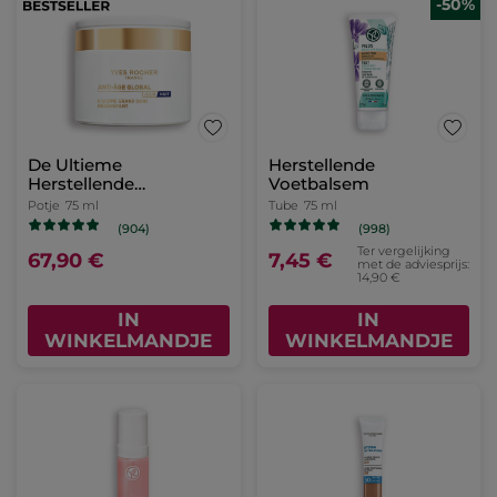
-50%
De Ultieme
Herstellende
Herstellende
Voetbalsem
Verzorging - Dag en
Potje
75 ml
Tube
75 ml
Nacht
(904)
(998)
Ter vergelijking
67,90 €
7,45 €
met de adviesprijs:
14,90 €
IN
IN
WINKELMANDJE
WINKELMANDJE