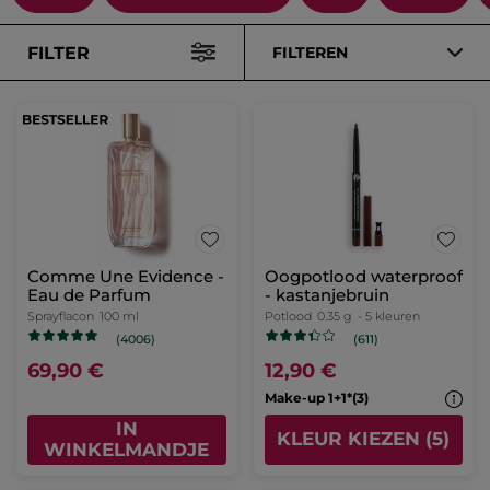
FILTER
FILTEREN
Comme Une Evidence -
Oogpotlood waterproof
Eau de Parfum
- kastanjebruin
Sprayflacon
100 ml
Potlood
0.35 g
- 5 kleuren
(4006)
(611)
69,90 €
12,90 €
Make-up 1+1*(3)
IN
KLEUR KIEZEN (5)
WINKELMANDJE