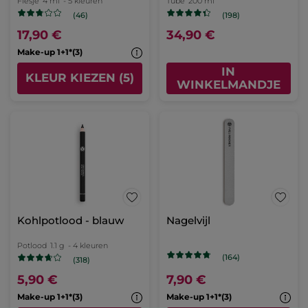
Flesje
4 ml
- 5 kleuren
Tube
200 ml
(46)
(198)
17,90 €
34,90 €
Make-up 1+1*(3)
IN
KLEUR KIEZEN (5)
WINKELMANDJE
Kohlpotlood - blauw
Nagelvijl
Potlood
1.1 g
- 4 kleuren
(164)
(318)
5,90 €
7,90 €
Make-up 1+1*(3)
Make-up 1+1*(3)