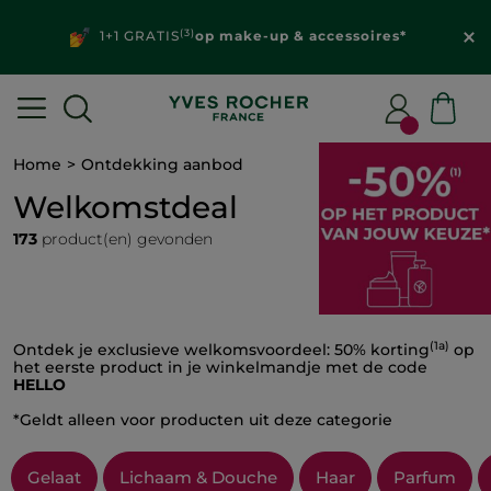
(3)
1+1 GRATIS
op make-up & accessoires*
Home
Ontdekking aanbod
Welkomstdeal
173
product(en) gevonden
(1a)
Ontdek je exclusieve welkomsvoordeel: 50% korting
op
het eerste product in je winkelmandje met de code
HELLO
*Geldt alleen voor producten uit deze categorie
Gelaat
Lichaam & Douche
Haar
Parfum