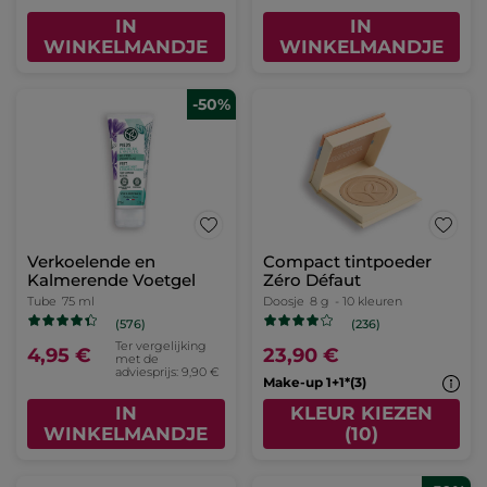
IN
IN
WINKELMANDJE
WINKELMANDJE
-50%
Verkoelende en
Compact tintpoeder
Kalmerende Voetgel
Zéro Défaut
Tube
75 ml
Doosje
8 g
- 10 kleuren
(576)
(236)
Ter vergelijking
4,95 €
23,90 €
met de
adviesprijs: 9,90 €
Make-up 1+1*(3)
IN
KLEUR KIEZEN
WINKELMANDJE
(10)