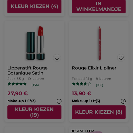
IN
KLEUR KIEZEN (4)
WINKELMANDJE
Lippenstift Rouge
Rouge Elixir Lipliner
Botanique Satin
Stick
3.5 g
- 19 kleuren
Potlood
1.1 g
- 8 kleuren
(154)
(105)
27,90 €
13,90 €
Make-up 1+1*(3)
Make-up 1+1*(3)
KLEUR KIEZEN
KLEUR KIEZEN (8)
(19)