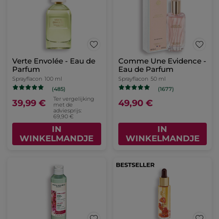
Verte Envolée - Eau de
Comme Une Evidence -
Parfum
Eau de Parfum
Sprayflacon
100 ml
Sprayflacon
50 ml
(485)
(1677)
Ter vergelijking
39,99 €
49,90 €
met de
adviesprijs:
69,90 €
IN
IN
WINKELMANDJE
WINKELMANDJE