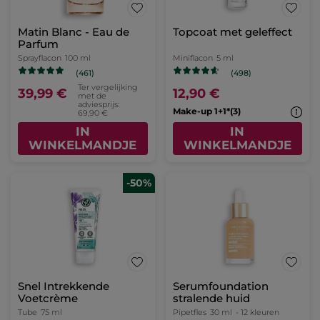
Matin Blanc - Eau de
Topcoat met geleffect
Parfum
Sprayflacon
100 ml
Miniflacon
5 ml
(461)
(498)
Ter vergelijking
39,99 €
12,90 €
met de
adviesprijs:
Make-up 1+1*(3)
69,90 €
IN
IN
WINKELMANDJE
WINKELMANDJE
-50%
Snel Intrekkende
Serumfoundation
Voetcrème
stralende huid
Tube
75 ml
Pipetfles
30 ml
- 12 kleuren