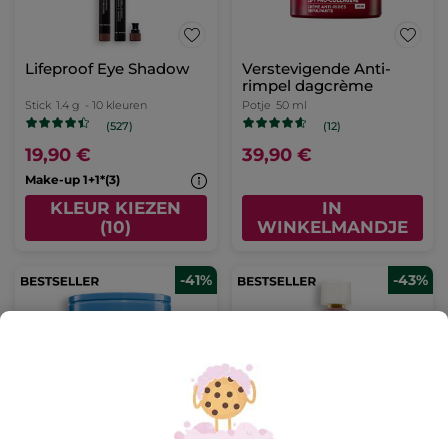
Lifeproof Eye Shadow
Verstevigende Anti-
rimpel dagcrème
Stick
1.4 g
- 10 kleuren
Potje
50 ml
(527)
(12)
19,90 €
39,90 €
Make-up 1+1*(3)
KLEUR KIEZEN
IN
(10)
WINKELMANDJE
-41%
-43%
Intens Hydraterende
Sur La Lande - Eau de
Verzorgingscrème -
Parfum