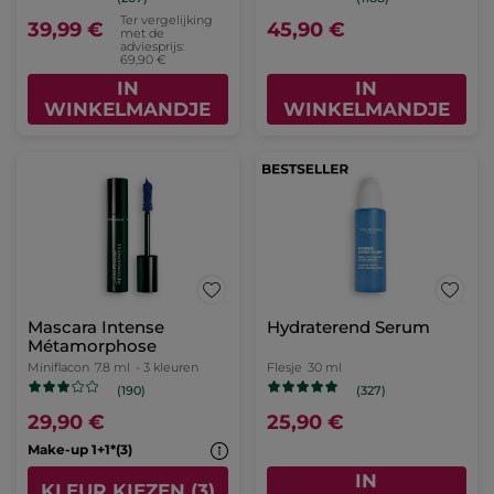
Ter vergelijking
39,99 €
45,90 €
met de
adviesprijs:
69,90 €
IN
IN
WINKELMANDJE
WINKELMANDJE
Mascara Intense
Hydraterend Serum
Métamorphose
Miniflacon
7.8 ml
- 3 kleuren
Flesje
30 ml
(190)
(327)
29,90 €
25,90 €
Make-up 1+1*(3)
IN
KLEUR KIEZEN (3)