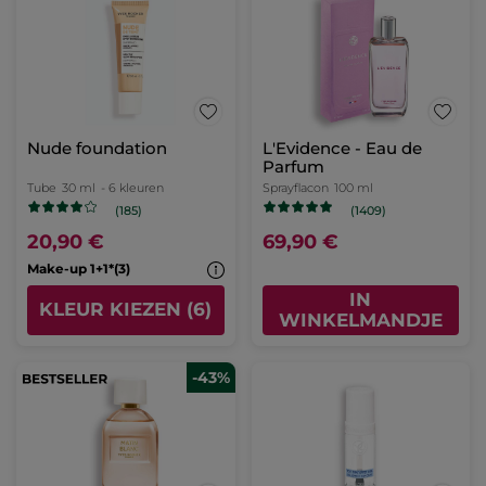
Nude foundation
L'Evidence - Eau de
Parfum
Tube
30 ml
- 6 kleuren
Sprayflacon
100 ml
(185)
(1409)
20,90 €
69,90 €
Make-up 1+1*(3)
IN
KLEUR KIEZEN (6)
WINKELMANDJE
-43%