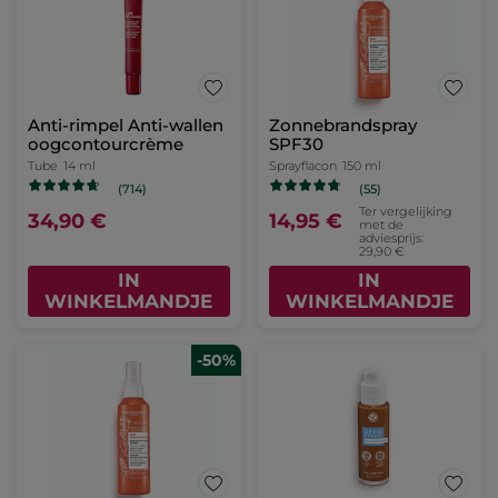
Anti-rimpel Anti-wallen
Zonnebrandspray
oogcontourcrème
SPF30
Tube
14 ml
Sprayflacon
150 ml
(714)
(55)
Ter vergelijking
34,90 €
14,95 €
met de
adviesprijs:
29,90 €
IN
IN
WINKELMANDJE
WINKELMANDJE
-50%