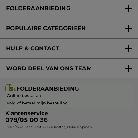
Wie zijn we
Mijn klantenkaart
FOLDERAANBIEDING
Onze beloften
Folderaanbieding
Fondation Yves Rocher
POPULAIRE CATEGORIEËN
Blog Act Beautiful
Nieuwe producten
HULP & CONTACT
Aanbiedingen
Volg mijn bestelling
Bestsellers
WORD DEEL VAN ONS TEAM
Mijn geschenken
Cadeau-ideeën
Carrière & Vacatures
Folderaanbieding / post
Monoï collectie
FOLDERAANBIEDING
Franchisenemer of bedrijfsleider worden
Veelgestelde vragen
Kerstcollectie
Online bestellen
Contact opnemen
Volg of betaal mijn bestelling
Klantenservice
078/05 00 36
(Ma. t/m vr. van 9u tot 18u30) Kostprijs lokale oproep