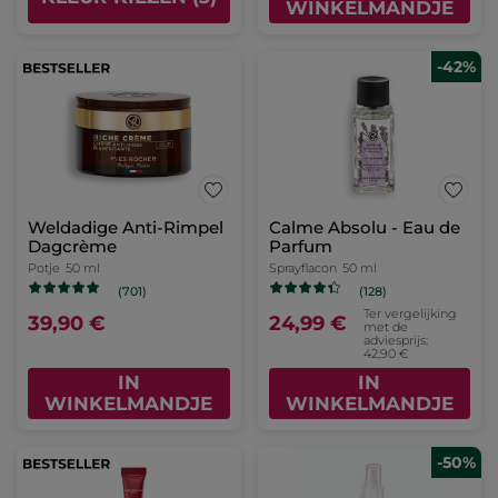
WINKELMANDJE
-42%
Weldadige Anti-Rimpel
Calme Absolu - Eau de
Dagcrème
Parfum
Potje
50 ml
Sprayflacon
50 ml
(701)
(128)
Ter vergelijking
39,90 €
24,99 €
met de
adviesprijs:
42,90 €
IN
IN
WINKELMANDJE
WINKELMANDJE
-50%