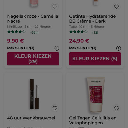
Nagellak roze - Camélia
Getinte Hydraterende
Nacré
BB Crème - Dark
Miniflacon
5 ml
- 29 kleuren
Tube
40 ml
- 5 kleuren
(994)
(83)
9,90 €
24,90 €
Make-up 1+1*(3)
Make-up 1+1*(3)
KLEUR KIEZEN
KLEUR KIEZEN (5)
(29)
48 uur Wenkbrauwgel
Gel Tegen Cellulitis en
Vetophopingen