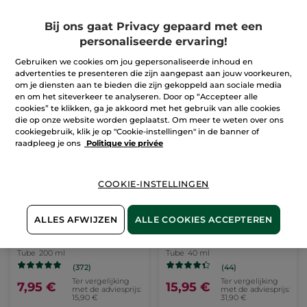
Dag en Nacht
Potje
75 ml
Sprayflacon
100 ml
(649)
(599)
Bij ons gaat Privacy gepaard met een
Ter vergelijking
Ter vergelijking
personaliseerde ervaring!
16,50 €
39,99 €
met de
met de
adviesprijs: 27,90 €
adviesprijs:
Gebruiken we cookies om jou gepersonaliseerde inhoud en
69,90 €
advertenties te presenteren die zijn aangepast aan jouw voorkeuren,
IN
IN
om je diensten aan te bieden die zijn gekoppeld aan sociale media
WINKELMANDJE
WINKELMANDJE
en om het siteverkeer te analyseren. Door op “Accepteer alle
cookies” te klikken, ga je akkoord met het gebruik van alle cookies
die op onze website worden geplaatst. Om meer te weten over ons
-50%
-50%
cookiegebruik, klik je op "Cookie-instellingen" in de banner of
raadpleeg je ons
Politique vie privée
COOKIE-INSTELLINGEN
ALLES AFWIJZEN
ALLE COOKIES ACCEPTEREN
Herstellende Aftersun
Anti-Aging
Lotion
Gezichtsverzorging SPF
50
Tube
200 ml
Tube
40 ml
(372)
(44)
Ter vergelijking
Ter vergelijking
7,95 €
15,95 €
met de adviesprijs:
met de adviesprijs:
15,90 €
31,90 €