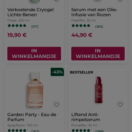
Verkoelende Cryogel
Serum met een Olie-
Lichte Benen
Infusie van Rozen
Flesje
200 ml
Pipetfles
30 ml
(517)
(365)
19,90 €
44,90 €
IN
IN
WINKELMANDJE
WINKELMANDJE
-43%
Garden Party - Eau de
Liftend Anti-
Parfum
rimpelserum
Sprayflacon
100 ml
Pompfles
30 ml
(267)
(1188)