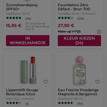
Zonnebrandspray
Foundation Zéro
SPF50+
Défaut - Brun 700
Sprayflacon
150 ml
Pompfles
30 ml
- 24 kleuren
(216)
(279)
Ter vergelijking
15,95 €
27,90 €
met de adviesprijs:
31,90 €
Make-up 1+1*(3)
IN
KLEUR KIEZEN
WINKELMANDJE
(24)
Lippenstift Rouge
Eau Fraiche Poederige
Botanique Glow
Magnolia & Bergamot
Stick
3.5 g
- 6 kleuren
Sprayflacon
100 ml
(2)
(154)