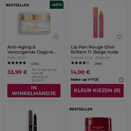
-40%
Anti-Aging &
Lip Pen Rouge Elixir
Verzorgende Dagcrème
Brillant 11. Beige nude
- Alle Huidtypes
Potje
50 ml
Potlood
2.2 g
- 8 kleuren
(294)
(188)
Ter vergelijking
33,99 €
14,90 €
met de
adviesprijs:
Make-up 1+1*(3)
56,90 €
IN
KLEUR KIEZEN (8)
WINKELMANDJE