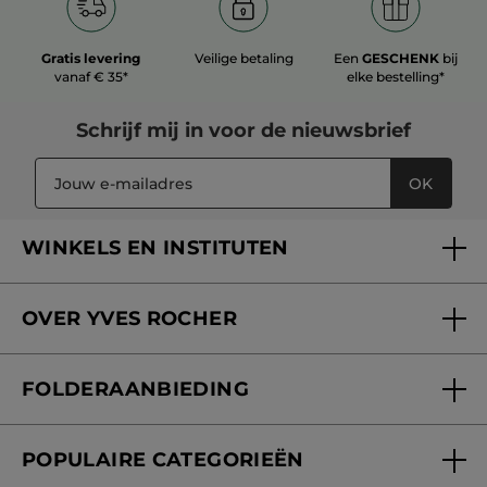
Gratis levering
Veilige betaling
Een
GESCHENK
bij
vanaf € 35*
elke bestelling*
Schrijf mij in voor
de nieuwsbrief
OK
WINKELS EN INSTITUTEN
Een winkel of instituut vinden
OVER YVES ROCHER
Verzorging in onze Schoonheidsinstituten
Wie zijn we
Mijn klantenkaart
FOLDERAANBIEDING
Onze beloften
Folderaanbieding
Fondation Yves Rocher
POPULAIRE CATEGORIEËN
Blog Act Beautiful