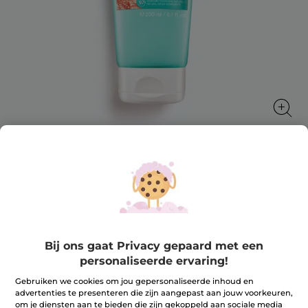
Herstellende Aftersun Lotion
Verzacht en hydrateert
200 ml
★★★★★
★★★★★
Bij ons gaat Privacy gepaard met een
4.6
(389)
REVIEW TOEVOEGEN
personaliseerde ervaring!
4.6
van
Ter vergelijking met de adviesprijs: 15,90 €
7,95 €
-50%
de
Gebruiken we cookies om jou gepersonaliseerde inhoud en
5
advertenties te presenteren die zijn aangepast aan jouw voorkeuren,
sterren.
om je diensten aan te bieden die zijn gekoppeld aan sociale media
Lees