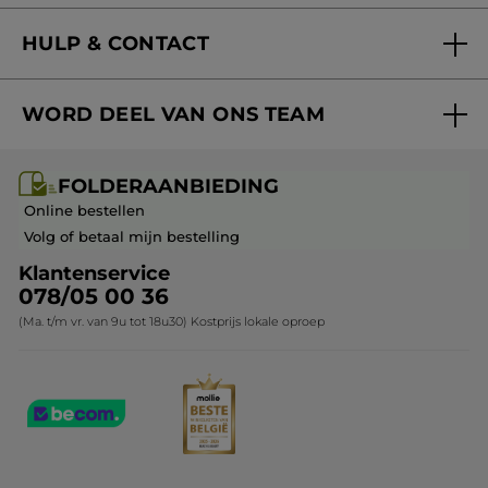
Nieuwe producten
HULP & CONTACT
Aanbiedingen
Volg mijn bestelling
Bestsellers
WORD DEEL VAN ONS TEAM
Mijn geschenken
Cadeau-ideeën
Carrière & Vacatures
Folderaanbieding / post
Monoï collectie
FOLDERAANBIEDING
Franchisenemer of bedrijfsleider worden
Veelgestelde vragen
Kerstcollectie
Online bestellen
Contact opnemen
Volg of betaal mijn bestelling
Klantenservice
078/05 00 36
(Ma. t/m vr. van 9u tot 18u30) Kostprijs lokale oproep