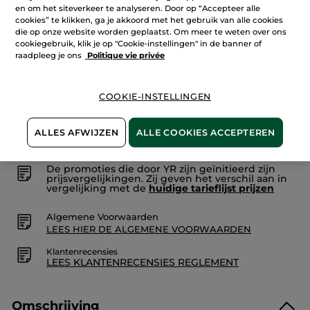
Aantal
reviews.
en om het siteverkeer te analyseren. Door op “Accepteer alle
Herstellende
cookies” te klikken, ga je akkoord met het gebruik van alle cookies
Aftersun
die op onze website worden geplaatst. Om meer te weten over ons
Lotion
cookiegebruik, klik je op "Cookie-instellingen" in de banner of
IN WINKELMANDJE
raadpleeg je ons
Politique vie privée
Bezorging vanaf
14/08
COOKIE-INSTELLINGEN
Veilige betaling
ALLES AFWIJZEN
ALLE COOKIES ACCEPTEREN
Niet tevreden? Geld terug!
De promoties die door YR zijn geïnitieerd zijn
prijsvergelijkingen. Zij geven het verschil aan in
vergelijking met de
huidige tarieflijst prijzen
Algemene Voorwaarden
LEES HIER DE ALGEMENE VOORWAARDEN
Klantenrecensies
LEES KLANTENRECENSIES REGLEMENT
Omschrijving