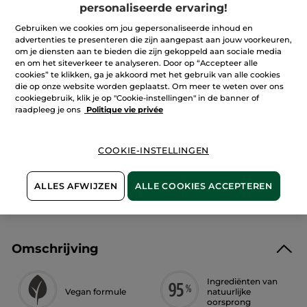
reviews.
personaliseerde ervaring!
Vaste
Deodorantbalsem
Gebruiken we cookies om jou gepersonaliseerde inhoud en
IN WINKELMANDJE
advertenties te presenteren die zijn aangepast aan jouw voorkeuren,
om je diensten aan te bieden die zijn gekoppeld aan sociale media
en om het siteverkeer te analyseren. Door op “Accepteer alle
cookies” te klikken, ga je akkoord met het gebruik van alle cookies
die op onze website worden geplaatst. Om meer te weten over ons
Bezorging vanaf
12/08
cookiegebruik, klik je op "Cookie-instellingen" in de banner of
raadpleeg je ons
Politique vie privée
Veilige betaling
Niet tevreden? Geld terug!
COOKIE-INSTELLINGEN
Algemene Voorwaarden
LEES HIER DE ALGEMENE VOORWAARDEN
ALLES AFWIJZEN
ALLE COOKIES ACCEPTEREN
Klantenrecensies
LEES KLANTENRECENSIES REGLEMENT
Omschrijving
Ingrediënten van
Vegan formule
natuurlijke
oorsprong