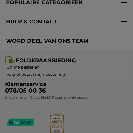
POPULAIRE CATEGORIEËN
Blog Act Beautiful
Nieuwe producten
HULP & CONTACT
Aanbiedingen
Volg mijn bestelling
Bestsellers
WORD DEEL VAN ONS TEAM
Mijn geschenken
Cadeau-ideeën
Carrière & Vacatures
Folderaanbieding / post
Monoï collectie
FOLDERAANBIEDING
Franchisenemer of bedrijfsleider worden
Veelgestelde vragen
Kerstcollectie
Online bestellen
Contact opnemen
Volg of betaal mijn bestelling
Klantenservice
078/05 00 36
(Ma. t/m vr. van 9u tot 18u30) Kostprijs lokale oproep