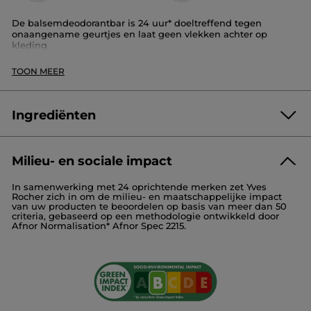
De balsemdeodorantbar is 24 uur* doeltreffend tegen
onaangename geurtjes en laat geen vlekken achter op
kleding.
Doordat de textuur niet vettig of plakkerig is, beperkt de
TOON MEER
vaste balsemdeodorant het gevoel van nattigheid. Het houdt
de huid de hele dag lang zacht en geparfumeerd.
Plantaardig ingrediënt
: haver
Ingrediënten
Voordeel
: beperkt onaangename geurtjes, voedt en
parfumeert de huid
Deze natuurlijke vaste deodorant met 95% natuurlijke
Milieu- en sociale impact
ingrediënten is geformuleerd met haverextract en
HELIANTHUS ANNUUS (SUNFLOWER) SEED OIL
karitéboter.
In samenwerking met 24 oprichtende merken zet Yves
COCO-CAPRYLATE/CAPRATE
Rocher zich in om de milieu- en maatschappelijke impact
De kartonnen verpakking is grotendeels recycleerbaar.
HELIANTHUS ANNUUS SEED CERA (HELIANTHUS ANNUUS
van uw producten te beoordelen op basis van meer dan 50
criteria, gebaseerd op een methodologie ontwikkeld door
(SUNFLOWER) SEED WAX)
Afnor Normalisation* Afnor Spec 2215.
CELLULOSE
BEHENYL ALCOHOL
TRIETHYL CITRATE
TRIBEHENIN
PARFUM/FRAGRANCE
*Geobjectiveerde klinische studie bij 20 vrijwilligers
GLYCERYL CAPRYLATE
Format :
Bar
AVENA SATIVA (OAT) KERNEL EXTRACT
BUTYROSPERMUM PARKII (SHEA) BUTTER
Artikelnummer: 94316
BENZYL ALCOHOL
ETHYLHEXYLGLYCERIN
TOCOPHERYL ACETATE
ASCORBYL PALMITATE