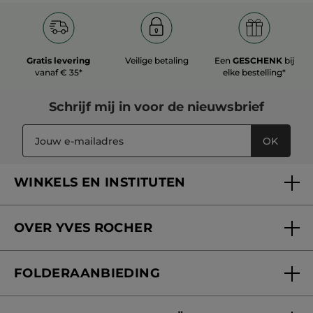
Gratis levering
Veilige betaling
Een
GESCHENK
bij
vanaf € 35*
elke bestelling*
Schrijf mij in voor
de nieuwsbrief
OK
WINKELS EN INSTITUTEN
Een winkel of instituut vinden
OVER YVES ROCHER
Verzorging in onze Schoonheidsinstituten
Wie zijn we
Mijn klantenkaart
FOLDERAANBIEDING
Onze beloften
Folderaanbieding
Fondation Yves Rocher