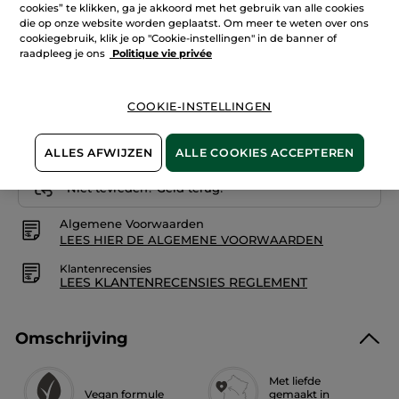
Aantal
cookies” te klikken, ga je akkoord met het gebruik van alle cookies
Lees
reviews.
die op onze website worden geplaatst. Om meer te weten over ons
Antitranspirant
cookiegebruik, klik je op "Cookie-instellingen" in de banner of
met
raadpleeg je ons
Politique vie privée
Bretons
IN WINKELMANDJE
zeewier
COOKIE-INSTELLINGEN
Bezorging vanaf
14/08
ALLES AFWIJZEN
ALLE COOKIES ACCEPTEREN
Veilige betaling
Niet tevreden? Geld terug!
Algemene Voorwaarden
LEES HIER DE ALGEMENE VOORWAARDEN
Klantenrecensies
LEES KLANTENRECENSIES REGLEMENT
Omschrijving
Met liefde
Vegan formule
gemaakt in