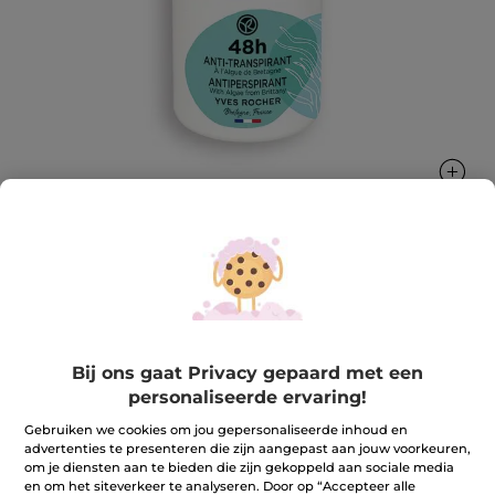
Antitranspirant met Bretons zeewier
48 uur lang aanhoudende werkzaamheid tegen
transpiratie
Bij ons gaat Privacy gepaard met een
50 ml
personaliseerde ervaring!
★★★★★
★★★★★
4.0
(5)
REVIEW TOEVOEGEN
Gebruiken we cookies om jou gepersonaliseerde inhoud en
4
advertenties te presenteren die zijn aangepast aan jouw voorkeuren,
van
11,90 €
de
om je diensten aan te bieden die zijn gekoppeld aan sociale media
5
en om het siteverkeer te analyseren. Door op “Accepteer alle
sterren.