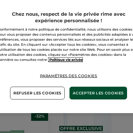
Chez nous, respect de la vie privée rime avec
expérience personnalisée !
onformément à notre politique de confidentialité, nous utilisons des cookies
our vous proposer des contenus personnalisés et des publicités adaptées à 
références, vous proposer des services liés aux réseaux sociaux et analyser l
 Gommage
1+1 Masque Hydra
Le G
rafic du site. En cliquant sur «Accepter tous les cookies», vous consentez à
uceur
Water-Plump
Purifi
'utilisation de tous les cookies placés sur notre site Web. Pour en savoir plus 
75 ml
Tube
75 
otre utilisation des cookies, cliquez sur «Paramètres des cookies» dans la
(1266)
annière ou consultez notre
Politique vie privée
,99 €
19,90 €
10,9
Pour comparaison prix tarif:
PARAMÈTRES DES COOKIES
39,80 €
1+1 OFFERT*(4)
AJOUTER AU
AJOUTER AU
A
REFUSER LES COOKIES
ACCEPTER LES COOKIES
PANIER
PANIER
-32%