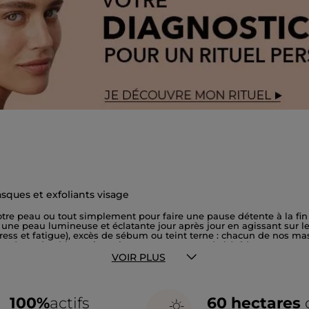
ques et exfoliants visage
 votre peau ou tout simplement pour faire une pause détente à la f
er une peau lumineuse et éclatante jour après jour en agissant sur l
stress et fatigue), excès de sébum ou teint terne : chacun de nos ma
orcée et durable, mais toujours respectueuse de l'épiderme : c'est 
sent pas votre peau. La Gelée Exfoliante Eclat contient par exemp
VOIR PLUS
 mortes. Nos produits exfoliants visage et nos masques sont adaptés
mme MULTIMASKING, vous pouvez également appliquer chaque masq
100%
actifs
60 hectares