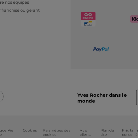
re nos équipes
 franchisé ou gérant
Yves Rocher dans le
monde
ique Vie
Cookies
Paramètres des
Avis
Plan du
Prix tarif
ée
cookies
clients
site
conseillé