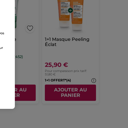
vos
e
ommage
1+1 Masque Peeling
ant
Éclat
sur
ml
(452)
9 €
25,90 €
Pour comparaison prix tarif:
51,80 €
1+1 OFFERT*(4)
JOUTER AU
AJOUTER AU
PANIER
PANIER