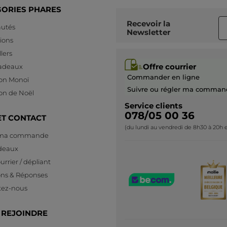
GORIES PHARES
Recevoir
la
utés
Newsletter
ions
lers
Offre courrier
cadeaux
Commander en ligne
ion Monoï
Suivre ou régler ma comman
ion de Noël
Service clients
078/05 00 36
ET CONTACT
(du lundi au vendredi de 8h30 à 20h e
 ma commande
deaux
urrier / dépliant
ons & Réponses
tez-nous
 REJOINDRE