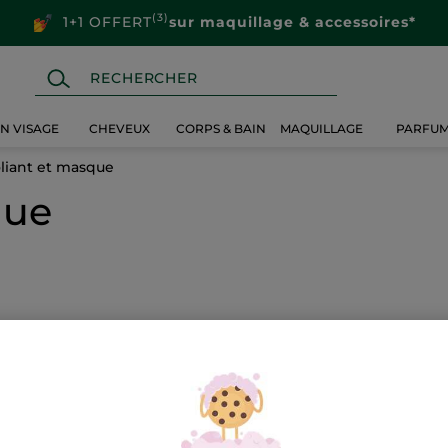
(3)
1+1 OFFERT
sur maquillage & accessoires*
IN VISAGE
CHEVEUX
CORPS & BAIN
MAQUILLAGE
PARFU
oliant et masque
que