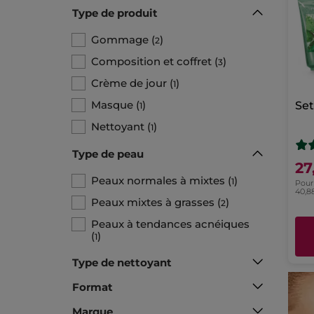
Type de produit
Gommage
(
)
2
Composition et coffret
(
)
3
Crème de jour
(
)
1
Masque
(
)
Set
1
Nettoyant
(
)
1
Type de peau
27
Peaux normales à mixtes
(
)
1
Pour 
40,8
Peaux mixtes à grasses
(
)
2
Peaux à tendances acnéiques
(
)
1
Type de nettoyant
Format
Marque