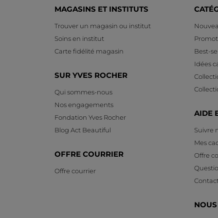
MAGASINS ET INSTITUTS
CATÉ
Trouver un magasin ou institut
Nouvea
Soins en institut
Promot
Carte fidélité magasin
Best-sel
Idées 
SUR YVES ROCHER
Collect
Collect
Qui sommes-nous
Nos engagements
AIDE 
Fondation Yves Rocher
Blog Act Beautiful
Suivre
Mes ca
OFFRE COURRIER
Offre co
Questi
Offre courrier
Contac
NOUS