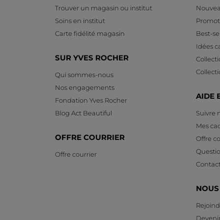
Trouver un magasin ou institut
Nouvea
Soins en institut
Promot
Carte fidélité magasin
Best-sel
Idées 
SUR YVES ROCHER
Collect
Collect
Qui sommes-nous
Nos engagements
AIDE 
Fondation Yves Rocher
Blog Act Beautiful
Suivre
Mes ca
OFFRE COURRIER
Offre co
Questi
Offre courrier
Contac
NOUS
Rejoind
Devenir