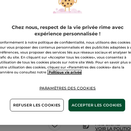
Ombre
Bleu Nuit
lifeproof
Quantité
Chez nous, respect de la vie privée rime avec
A
expérience personnalisée !
onformément à notre politique de confidentialité, nous utilisons des cookies
our vous proposer des contenus personnalisés et des publicités adaptées à 
Livraison à par
références, vous proposer des services liés aux réseaux sociaux et analyser l
rafic du site. En cliquant sur «Accepter tous les cookies», vous consentez à
Paiement sécu
'utilisation de tous les cookies placés sur notre site Web. Pour en savoir plus 
otre utilisation des cookies, cliquez sur «Paramètres des cookies» dans la
Satisfait ou r
annière ou consultez notre
Politique vie privée
Conditions géné
VOIR LES CONDI
PARAMÈTRES DES COOKIES
REFUSER LES COOKIES
ACCEPTER LES COOKIES
Maquillage 1+1*(3)
Avis clients
VOIR LA POLITIQ