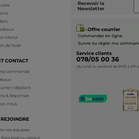
Recevoir
la
utés
Newsletter
ions
lers
Offre courrier
cadeaux
Commander en ligne
ion Monoï
Suivre ou régler ma comman
ion de Noël
Service clients
078/05 00 36
ET CONTACT
(du lundi au vendredi de 8h30 à 20h e
 ma commande
deaux
urrier / dépliant
ons & Réponses
tez-nous
 REJOINDRE
re nos équipes
 franchisé ou gérant