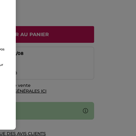
JOUTER AU PANIER
vos
tir du
12/08
e
risé
sur
emboursé
rales de vente
TIONS GÉNÉRALES ICI
UE DES AVIS CLIENTS