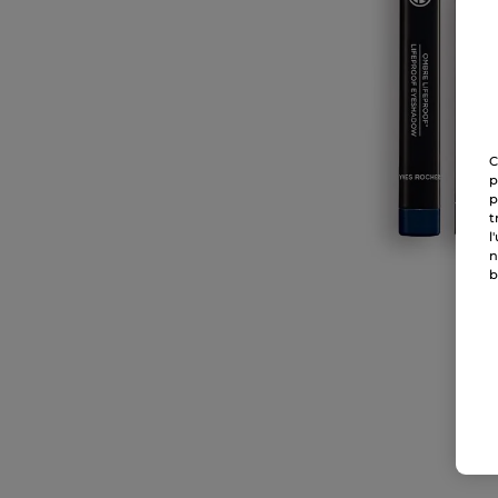
C
p
p
t
l
n
b