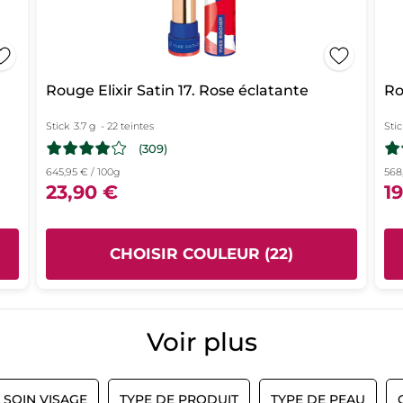
Rouge Elixir Satin 17. Rose éclatante
Ro
Stick
3.7 g
- 22 teintes
Stic
(309)
645,95 € / 100g
568
23,90 €
1
CHOISIR COULEUR (22)
Voir plus
 SOIN VISAGE
TYPE DE PRODUIT
TYPE DE PEAU