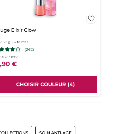
uge Elixir Glow
k
3.5 g
- 4 teintes
(242)
,58 € / 100g
9,90 €
CHOISIR COULEUR (4)
COLLECTIONS
SOIN ANTI-ÂGE