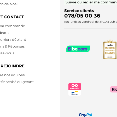
Suivre ou régler ma comman
ion de Noël
Service clients
078/05 00 36
ET CONTACT
(du lundi au vendredi de 8h30 à 20h e
 ma commande
deaux
urrier / dépliant
ons & Réponses
tez-nous
 REJOINDRE
re nos équipes
 franchisé ou gérant