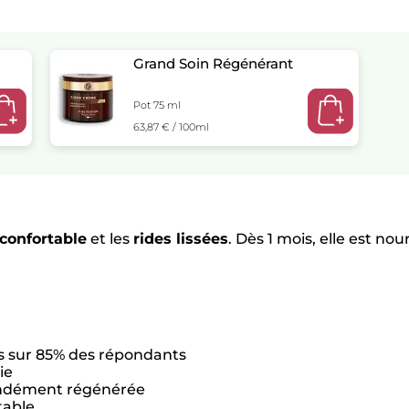
Grand Soin Régénérant
Pot 75 ml
63,87 € / 100ml
confortable
et les
rides lissées
. Dès 1 mois, elle est n
ns sur 85% des répondants
ie
fondément régénérée
table