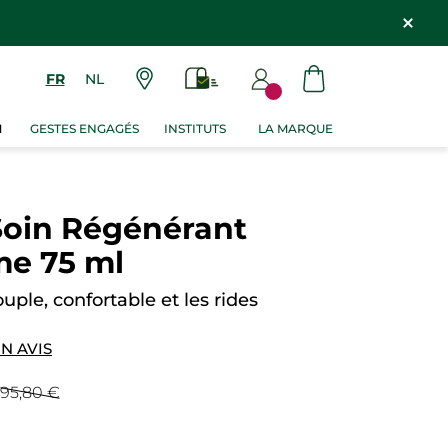
FR
NL
M
GESTES ENGAGÉS
INSTITUTS
LA MARQUE
Soin Régénérant
me 75 ml
uple, confortable et les rides
N AVIS
95,80 €