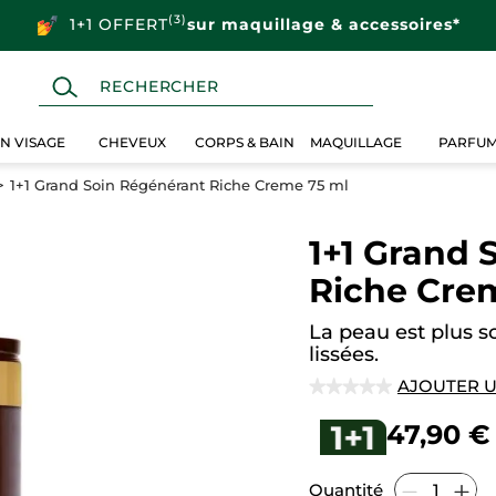
(3)
1+1 OFFERT
sur maquillage & accessoires*
IN VISAGE
CHEVEUX
CORPS & BAIN
MAQUILLAGE
PARFU
1+1 Grand Soin Régénérant Riche Creme 75 ml
1+1 Grand 
Riche Cre
La peau est plus so
lissées.
AJOUTER U
★★★★★
★★★★★
Aucune
valeur
47,90 €
de
notation
pour
1+1
Quantité
Grand