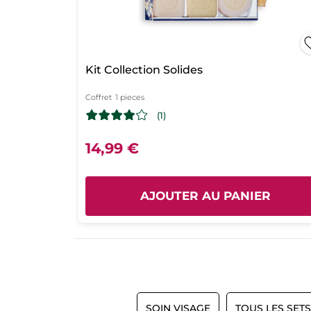
ml
Kit Collection Solides
Coffret
1 pieces
(1)
14,99 €
AJOUTER AU PANIER
SOIN VISAGE
TOUS LES SETS