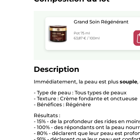
Grand Soin Régénérant
Pot 75 ml
63,87 € / 100ml
Description
Immédiatement, la peau est plus
souple
,
- Type de peau : Tous types de peaux
- Texture : Crème fondante et onctueuse
- Bénéfices : Régénère
Résultats :
- 15% - de la profondeur des rides en moi
- 100% - des répondants ont la peau nourr
- 80% - déclarent que leur peau est pro
- 91% - déclarent que leur peau est confor