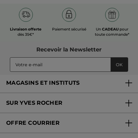
Livraison offerte
Paiement sécurisé
Un
CADEAU
pour
dès 35€*
toute commande*
Recevoir
la Newsletter
OK
MAGASINS ET INSTITUTS
Trouver un magasin ou institut
SUR YVES ROCHER
Soins en institut
Qui sommes-nous
Carte fidélité magasin
OFFRE COURRIER
Nos engagements
Offre courrier
Fondation Yves Rocher