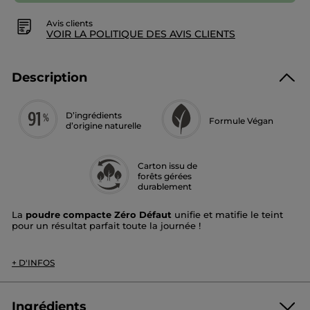
Avis clients
VOIR LA POLITIQUE DES AVIS CLIENTS
Description
D’ingrédients
Formule Végan
d’origine naturelle
Carton issu de
forêts gérées
durablement
La
poudre compacte Zéro Défaut
unifie et matifie le teint
pour un résultat parfait toute la journée !
Grâce à sa couvrance modulable (légère à haute), la poudre
masque les imperfections, floute l’apparence des pores et
+ D'INFOS
lisse le grain de peau pour un teint sans défaut et sans
brillance et une tenue 12H*.
Fini :
unifiant et matifiant
Ingrédients