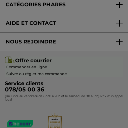
CATÉGORIES PHARES
Blog Act Beautiful
Nouveautés
AIDE ET CONTACT
Promotions
Suivre ma commande
Best-sellers
NOUS REJOINDRE
Mes cadeaux
Idées cadeaux
Rejoindre nos équipes
Offre courrier / dépliant
Collection Monoï
Offre courrier
Devenir franchisé ou gérant
Questions & Réponses
Collection de Noël
Commander en ligne
Contactez-nous
Suivre ou régler ma commande
Service clients
078/05 00 36
(du lundi au vendredi de 8h30 à 20h et le samedi de 9h à 13h) Prix d'un appel
local