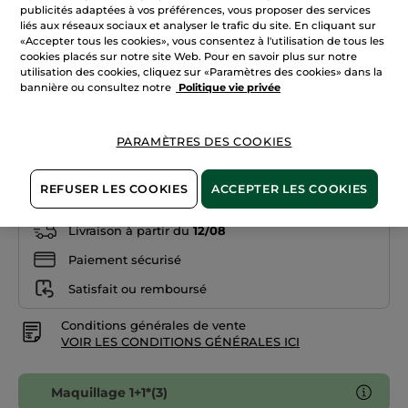
étoiles.
publicités adaptées à vos préférences, vous proposer des services
Lire
liés aux réseaux sociaux et analyser le trafic du site. En cliquant sur
les
+10
«Accepter tous les cookies», vous consentez à l'utilisation de tous les
avis
sur
cookies placés sur notre site Web. Pour en savoir plus sur notre
Beige 100
Poudre
utilisation des cookies, cliquez sur «Paramètres des cookies» dans la
de
bannière ou consultez notre
Politique vie privée
Teint
Quantité
Compacte
Zéro
Défaut
PARAMÈTRES DES COOKIES
AJOUTER AU PANIER
REFUSER LES COOKIES
ACCEPTER LES COOKIES
Livraison à partir du
12/08
Paiement sécurisé
Satisfait ou remboursé
Conditions générales de vente
VOIR LES CONDITIONS GÉNÉRALES ICI
Maquillage 1+1*(3)