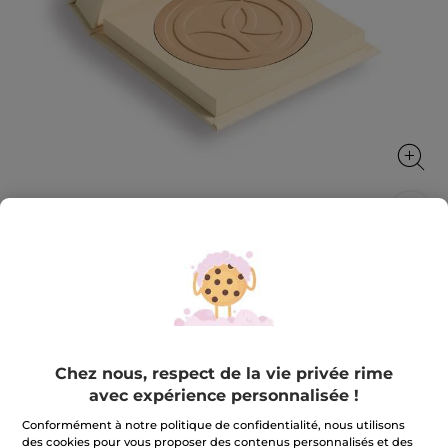
Poudre de Teint Compacte Zéro
Défaut
Un effet floutant, matifiant et velvet pour un teint
unifié et sans défaut, pendant 12h
8 g
Chez nous, respect de la vie privée rime
★★★★★
★★★★★
avec expérience personnalisée !
3.9
(236)
AJOUTER UN AVIS
3.9
Conformément à notre politique de confidentialité, nous utilisons
sur
23,90 €
des cookies pour vous proposer des contenus personnalisés et des
5