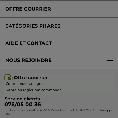
Qui sommes-nous
Carte fidélité magasin
OFFRE COURRIER
Nos engagements
Offre courrier
Fondation Yves Rocher
CATÉGORIES PHARES
Blog Act Beautiful
Nouveautés
AIDE ET CONTACT
Promotions
Suivre ma commande
Best-sellers
NOUS REJOINDRE
Mes cadeaux
Idées cadeaux
Rejoindre nos équipes
Offre courrier / dépliant
Collection Monoï
Offre courrier
Devenir franchisé ou gérant
Questions & Réponses
Collection de Noël
Commander en ligne
Contactez-nous
Suivre ou régler ma commande
Service clients
078/05 00 36
(du lundi au vendredi de 8h30 à 20h et le samedi de 9h à 13h) Prix d'un appel
local