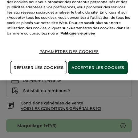
des cookies pour vous proposer des contenus personnalisés et des
les
publicités adaptées à vos préférences, vous proposer des services
avis
sur
liés aux réseaux sociaux et analyser le trafic du site. En cliquant sur
Halé
Fond
«Accepter tous les cookies», vous consentez à l'utilisation de tous les
de
cookies placés sur notre site Web. Pour en savoir plus sur notre
Teint
Quantité
Nude
utilisation des cookies, cliquez sur «Paramètres des cookies» dans la
De
bannière ou consultez notre
Politique vie privée
Teint
AJOUTER AU PANIER
PARAMÈTRES DES COOKIES
REFUSER LES COOKIES
ACCEPTER LES COOKIES
Livraison à partir du
12/08
Paiement sécurisé
Satisfait ou remboursé
Conditions générales de vente
VOIR LES CONDITIONS GÉNÉRALES ICI
Maquillage 1+1*(3)