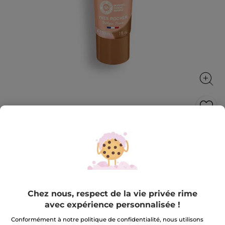
Fond de Teint Nude De Teint
L’embellisseur de teint offre un résultat bonne mine
et une hydratation instantanée.
30 ml
★★★★★
★★★★★
3.9
(185)
AJOUTER UN AVIS
Chez nous, respect de la vie privée rime
3.9
avec expérience personnalisée !
sur
20,90 €
5
étoiles.
Conformément à notre politique de confidentialité, nous utilisons
Lire