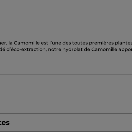
r, la Camomille est l’une des toutes premières plantes
édé d’éco-extraction, notre hydrolat de Camomille appo
OLIA SEED OIL
GLYCERIN
CHAMOMILLA RECUTITA (
tes
NOL
PENTYLENE GLYCOL
C14-22 ALCOHOLS
BUTYLE
DIATOMEAE/DIATOMACEOUS EARTH/TERRE DE DIAT