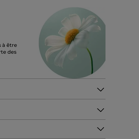
 à être
rte des
MATRICARIA) FLOWER WATER
NE GLYCOL
OMEES
STEARYL CAPRYLATE