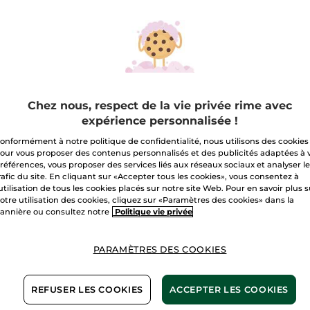
Fond
Beige
de
Teint
Nude
Quantité
De
Teint
A
Chez nous, respect de la vie privée rime avec
expérience personnalisée !
Livraison à par
onformément à notre politique de confidentialité, nous utilisons des cookies
Paiement sécu
our vous proposer des contenus personnalisés et des publicités adaptées à 
Satisfait ou r
références, vous proposer des services liés aux réseaux sociaux et analyser l
rafic du site. En cliquant sur «Accepter tous les cookies», vous consentez à
'utilisation de tous les cookies placés sur notre site Web. Pour en savoir plus 
Conditions géné
otre utilisation des cookies, cliquez sur «Paramètres des cookies» dans la
VOIR LES CONDI
annière ou consultez notre
Politique vie privée
PARAMÈTRES DES COOKIES
Maquillage 1+1*(3)
REFUSER LES COOKIES
ACCEPTER LES COOKIES
Avis clients
VOIR LA POLITIQ