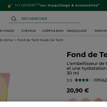
(3)
1+1 OFFERT
sur maquillage & accessoires*
IN VISAGE
CHEVEUX
CORPS & BAIN
MAQUILLAGE
PARFU
BB crème
Fond de Teint Nude De Teint
Fond de Te
L’embellisseur de 
et une hydratation
30 ml
(185)
AJ
3.9
★★★★★
★★★★★
3.9
sur
20,90 €
5
étoiles.
Lire
les
avis
sur