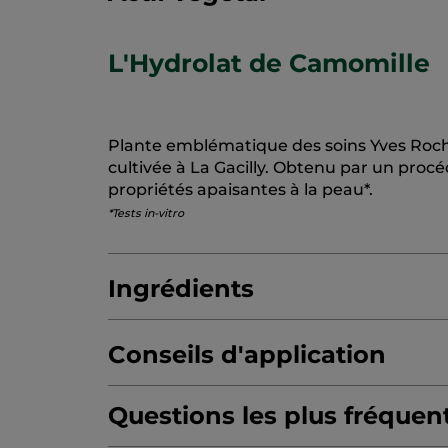
L'Hydrolat de Camomille
Plante emblématique des soins Yves Roche
cultivée à La Gacilly. Obtenu par un proc
propriétés apaisantes à la peau*.
*Tests in-vitro
Ingrédients
Conseils d'application
AQUA/WATER/EAU
MACADAMIA TERNIF
STEARYL HEPTANOATE
Questions les plus fréquen
OCTYLDODECA
POTASSIUM CETYL PHOSPHATE
SOLUM 