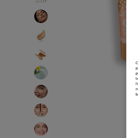
C
p
p
t
l
n
b