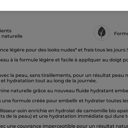
ients
Formu
e naturelle
ce légère pour des looks nudes* et frais tous les jours !
au à la formule légère et facile à appliquer au doigt p
avec la peau, sans tiraillements, pour un résultat peau
t et hydratation tout au long de la journée.
ine naturelle grâce au nouveau fluide hydratant embel
s une formule créée pour embellir et hydrater toutes le
isseur-soin enrichie en hydrolat de camomille bio apai
nts de la peau) et une hydratation immédiate qui dure t
é avec une couvrance imperceptible pour un résultat nat