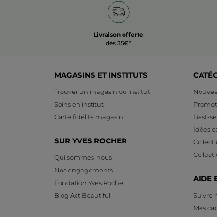
Livraison offerte
dès 35€*
MAGASINS ET INSTITUTS
CATÉ
Trouver un magasin ou institut
Nouvea
Soins en institut
Promot
Carte fidélité magasin
Best-sel
Idées 
SUR YVES ROCHER
Collect
Collect
Qui sommes-nous
Nos engagements
AIDE 
Fondation Yves Rocher
Blog Act Beautiful
Suivre
Mes ca