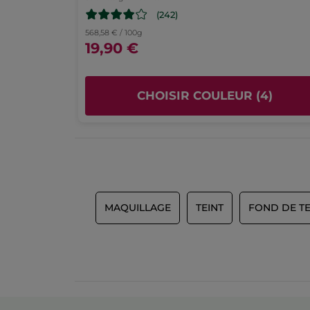
4.0
(242)
Plaisir d'utilisation
568,58 € / 100g
4.0
19,90 €
CHOISIR COULEUR (4)
MAQUILLAGE
TEINT
FOND DE TE