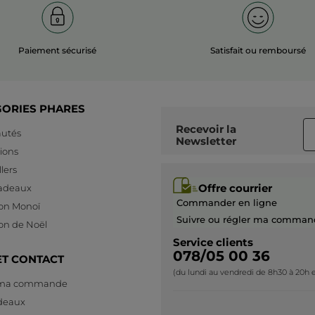
PLUS
Paiement sécurisé
Satisfait ou remboursé
GORIES PHARES
Recevoir
la
utés
Newsletter
ions
lers
Offre courrier
cadeaux
Commander en ligne
ion Monoï
Suivre ou régler ma comman
ion de Noël
Service clients
078/05 00 36
ET CONTACT
(du lundi au vendredi de 8h30 à 20h e
 ma commande
deaux