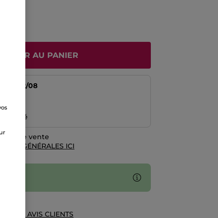
JOUTER AU PANIER
tir du
12/08
risé
vos
emboursé
e
sur
rales de vente
TIONS GÉNÉRALES ICI
UE DES AVIS CLIENTS