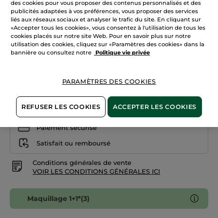
des cookies pour vous proposer des contenus personnalisés et des
les
publicités adaptées à vos préférences, vous proposer des services
avis
sur
liés aux réseaux sociaux et analyser le trafic du site. En cliquant sur
Porcelaine
Fond
«Accepter tous les cookies», vous consentez à l'utilisation de tous les
de
cookies placés sur notre site Web. Pour en savoir plus sur notre
Teint
Quantité
Nude
utilisation des cookies, cliquez sur «Paramètres des cookies» dans la
De
bannière ou consultez notre
Politique vie privée
Teint
AJOUTER AU PANIER
PARAMÈTRES DES COOKIES
REFUSER LES COOKIES
ACCEPTER LES COOKIES
Livraison à partir du
12/08
Paiement sécurisé
Satisfait ou remboursé
Conditions générales de vente
VOIR LES CONDITIONS GÉNÉRALES ICI
Maquillage 1+1*(3)