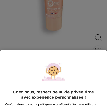
Fond de Teint Nude De Teint
L’embellisseur de teint offre un résultat bonne mine
et une hydratation instantanée.
30 ml
★★★★★
★★★★★
3.9
(185)
AJOUTER UN AVIS
Chez nous, respect de la vie privée rime
3.9
avec expérience personnalisée !
sur
20,90 €
5
étoiles.
Conformément à notre politique de confidentialité, nous utilisons
Lire