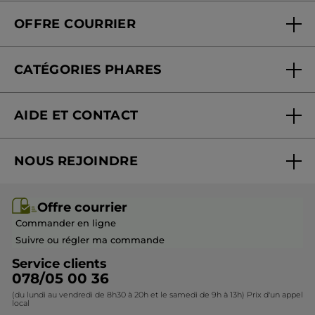
Qui sommes-nous
Carte fidélité magasin
OFFRE COURRIER
Nos engagements
Offre courrier
Fondation Yves Rocher
CATÉGORIES PHARES
Blog Act Beautiful
Nouveautés
AIDE ET CONTACT
Promotions
Suivre ma commande
Best-sellers
NOUS REJOINDRE
Mes cadeaux
Idées cadeaux
Rejoindre nos équipes
Offre courrier / dépliant
Collection Monoï
Offre courrier
Devenir franchisé ou gérant
Questions & Réponses
Collection de Noël
Commander en ligne
Contactez-nous
Suivre ou régler ma commande
Service clients
078/05 00 36
(du lundi au vendredi de 8h30 à 20h et le samedi de 9h à 13h) Prix d'un appel
local