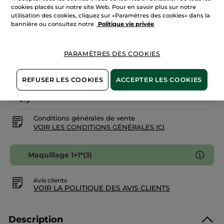
avis
cookies placés sur notre site Web. Pour en savoir plus sur notre
sur
utilisation des cookies, cliquez sur «Paramètres des cookies» dans la
Cerise noire
Vernis
Mauve
bannière ou consultez notre
Politique vie privée
-
Mauve
Bruyère
m'avertir de la disponibilité
PARAMÈTRES DES COOKIES
REFUSER LES COOKIES
ACCEPTER LES COOKIES
Paiement sécurisé
Satisfait ou remboursé
Conditions générales de vente
VOIR LES CONDITIONS GÉNÉRALES ICI
Maquillage 1+1*(3)
Avis clients
VOIR LA POLITIQUE DES AVIS CLIENTS
Description