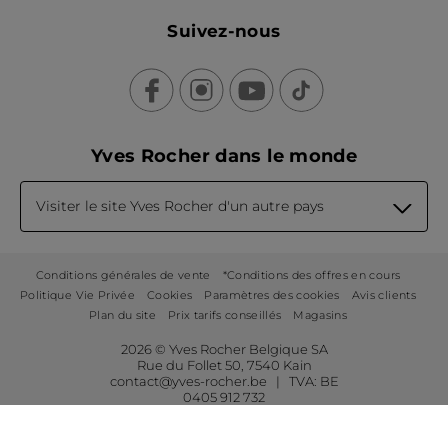
Suivez-nous
Yves Rocher dans le monde
Visiter le site Yves Rocher d'un autre pays
Conditions générales de vente
*Conditions des offres en cours
Politique Vie Privée
Cookies
Paramètres des cookies
Avis clients
Plan du site
Prix tarifs conseillés
Magasins
2026 © Yves Rocher Belgique SA
Rue du Follet 50, 7540 Kain
contact@yves-rocher.be | TVA: BE
0405 912 732