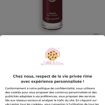
Vernis mauve - Cerise Noire
Belle et engagée jusqu'au bout des ongles !
Chez nous, respect de la vie privée rime
5 ml
avec expérience personnalisée !
★★★★★
★★★★★
3.7
(994)
AJOUTER UN AVIS
Conformément à notre politique de confidentialité, nous utilisons
3.7
sur
9,90 €
des cookies pour vous proposer des contenus personnalisés et des
5
publicités adaptées à vos préférences, vous proposer des services
étoiles.
liés aux réseaux sociaux et analyser le trafic du site. En cliquant sur
Lire
les
+29
«Accepter tous les cookies», vous consentez à l'utilisation de tous les