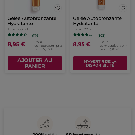
Gelée Autobronzante
Gelée Autobronzante
Hydratante
Hydratante
Tube
100 ml
Tube
100 ml
(176)
(303)
Pour
Pour
8,95 €
8,95 €
comparaison prix
comparaison prix
tarif: 17,90 €
tarif: 17,90 €
AJOUTER AU
M'AVERTIR DE LA
PANIER
DISPONIBILITÉ
100%
actifs
60 hectares
de