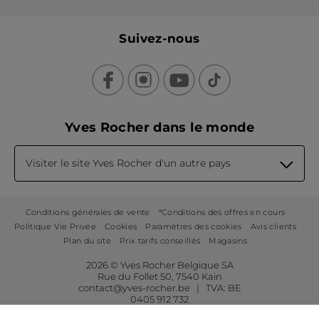
Suivez-nous
Yves Rocher dans le monde
Visiter le site Yves Rocher d'un autre pays
Conditions générales de vente
*Conditions des offres en cours
Politique Vie Privée
Cookies
Paramètres des cookies
Avis clients
Plan du site
Prix tarifs conseillés
Magasins
2026 © Yves Rocher Belgique SA
Rue du Follet 50, 7540 Kain
contact@yves-rocher.be | TVA: BE
0405 912 732