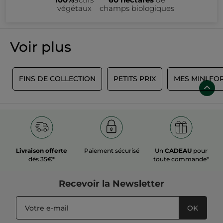
végétaux
champs biologiques
Voir plus
S
FINS DE COLLECTION
PETITS PRIX
MES MINI FO
Livraison offerte
Paiement sécurisé
Un
CADEAU
pour
dès 35€*
toute commande*
Recevoir
la Newsletter
OK