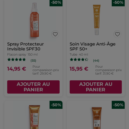
-50%
-50%
Spray Protecteur
Soin Visage Anti-Âge
Invisible SPF30
SPF 50+
Flacon spray
150 ml
Tube
40 ml
(55)
(44)
Pour
Pour
14,95 €
15,95 €
comparaison prix
comparaison prix
tarif: 29,90 €
tarif: 31,90 €
AJOUTER AU
AJOUTER AU
PANIER
PANIER
-50%
-50%