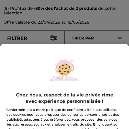
(9) Profitez de
-50% dès l'achat de 2 produits
de cette
sélection.
Offre valable du 23/04/2026 au 18/06/2026
FILTRER
TRIER PAR
-50%
-50%
Chez nous, respect de la vie privée rime
Lait Après- Soleil
Spray Protecteur
avec expérience personnalisée !
Réparateur
Invisible SPF50+
Tube
200 ml
Flacon spray
150 ml
Conformément à notre politique de confidentialité, nous utilisons
(368)
(215)
des cookies pour vous proposer des contenus personnalisés et des
Pour
Pour
publicités adaptées à vos préférences, vous proposer des services
7,95 €
15,95 €
comparaison prix
comparaison prix
liés aux réseaux sociaux et analyser le trafic du site. En cliquant sur
tarif: 15,90 €
tarif: 31,90 €