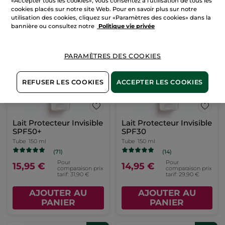
«Accepter tous les cookies», vous consentez à l'utilisation de tous les
cookies placés sur notre site Web. Pour en savoir plus sur notre
AJOUTER AU
AJOUTER AU
utilisation des cookies, cliquez sur «Paramètres des cookies» dans la
PANIER
PANIER
bannière ou consultez notre
Politique vie privée
-50%
-50%
PARAMÈTRES DES COOKIES
REFUSER LES COOKIES
ACCEPTER LES COOKIES
Lait Protecteur Invisible
Lait Protecteur Invisible
SPF50+
SPF30
Tube
150 ml
Tube
150 ml
(71)
(14)
Pour
Pour
15,95 €
14,95 €
comparaison prix
comparaison prix
tarif: 31,90 €
tarif: 29,90 €
AJOUTER AU
AJOUTER AU
PANIER
PANIER