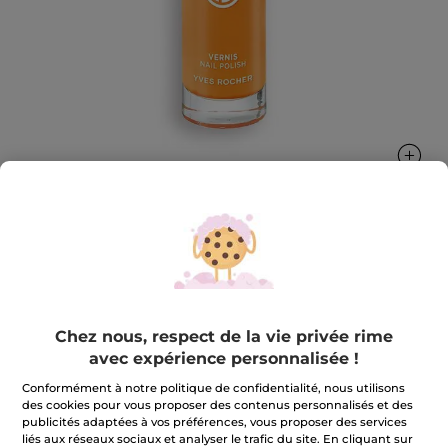
Vernis orange - Orange Capucine
Belle et engagée jusqu'au bout des ongles !
5 ml
Chez nous, respect de la vie privée rime
★★★★★
★★★★★
3.7
avec expérience personnalisée !
(994)
AJOUTER UN AVIS
3.7
Conformément à notre politique de confidentialité, nous utilisons
sur
9,90 €
5
des cookies pour vous proposer des contenus personnalisés et des
étoiles.
publicités adaptées à vos préférences, vous proposer des services
Lire
liés aux réseaux sociaux et analyser le trafic du site. En cliquant sur
les
+29