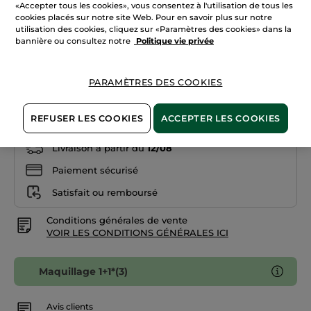
«Accepter tous les cookies», vous consentez à l'utilisation de tous les
avis
sur
cookies placés sur notre site Web. Pour en savoir plus sur notre
Orange capucine
Vernis
utilisation des cookies, cliquez sur «Paramètres des cookies» dans la
Mauve
bannière ou consultez notre
Politique vie privée
-
Quantité
Mauve
Bruyère
PARAMÈTRES DES COOKIES
AJOUTER AU PANIER
REFUSER LES COOKIES
ACCEPTER LES COOKIES
Livraison à partir du
12/08
Paiement sécurisé
Satisfait ou remboursé
Conditions générales de vente
VOIR LES CONDITIONS GÉNÉRALES ICI
Maquillage 1+1*(3)
Avis clients