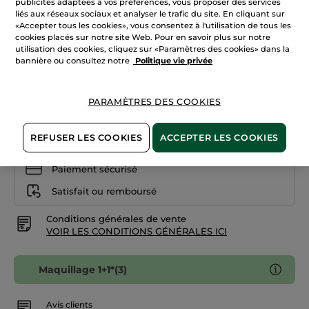
publicités adaptées à vos préférences, vous proposer des services
avis
liés aux réseaux sociaux et analyser le trafic du site. En cliquant sur
sur
105. Mûre Intense
Grand
«Accepter tous les cookies», vous consentez à l'utilisation de tous les
Rouge
cookies placés sur notre site Web. Pour en savoir plus sur notre
L'Élixir
utilisation des cookies, cliquez sur «Paramètres des cookies» dans la
Quantité
111.
Rouge
bannière ou consultez notre
Politique vie privée
Rosé
AJOUTER AU PANIER
PARAMÈTRES DES COOKIES
REFUSER LES COOKIES
ACCEPTER LES COOKIES
Livraison à partir du
12/08
Paiement sécurisé
Satisfait ou remboursé
Conditions générales de vente
VOIR LES CONDITIONS GÉNÉRALES ICI
Maquillage 1+1*(3)
Avis clients