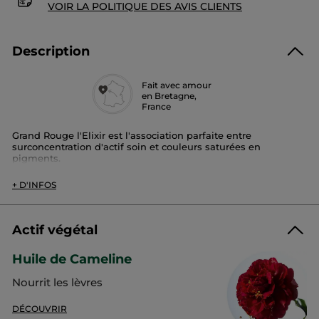
VOIR LA POLITIQUE DES AVIS CLIENTS
Description
Fait avec amour
en Bretagne,
France
Grand Rouge l'Elixir est l'association parfaite entre
surconcentration d'actif soin et couleurs saturées en
pigments.
Sa formule enrichie en huile de camélia régénérante*** vous
assure des lèvres douces et confortables parées d'une
+ D'INFOS
couleur mate, ultra-pigmentée, pour un résultat ultra longue
tenue qui dure jusqu'à 12h.*
Efficacité constatée :
Actif végétal
96% des femmes trouvent que la couleur sur leurs lèvres est
intense**. Tenue jusqu'à 12H*
Huile de Cameline
Notre Engagement :
Nourrit les lèvres
- Formulé sans carmin de cochenille
Testé sous contrôle dermatologique
DÉCOUVRIR
*Test d'efficacité objectivé sur 11 femmes