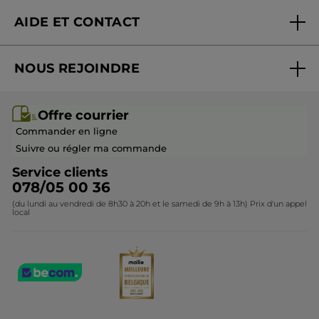
Nouveautés
AIDE ET CONTACT
Promotions
Suivre ma commande
Best-sellers
NOUS REJOINDRE
Mes cadeaux
Idées cadeaux
Rejoindre nos équipes
Offre courrier / dépliant
Collection Monoï
Offre courrier
Devenir franchisé ou gérant
Questions & Réponses
Collection de Noël
Commander en ligne
Contactez-nous
Suivre ou régler ma commande
Service clients
078/05 00 36
(du lundi au vendredi de 8h30 à 20h et le samedi de 9h à 13h) Prix d'un appel
local