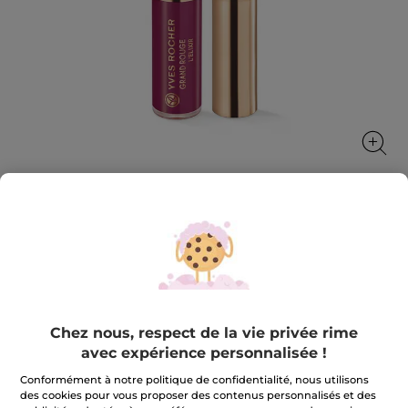
Grand Rouge L'Élixir 105. Mûre Intense
Ultra pigmentation 12H*
7 ml
★★★★★
★★★★★
3.5
(404)
AJOUTER UN AVIS
Chez nous, respect de la vie privée rime
3.5
avec expérience personnalisée !
sur
23,90 €
5
étoiles.
Conformément à notre politique de confidentialité, nous utilisons
Lire
des cookies pour vous proposer des contenus personnalisés et des
les
+10