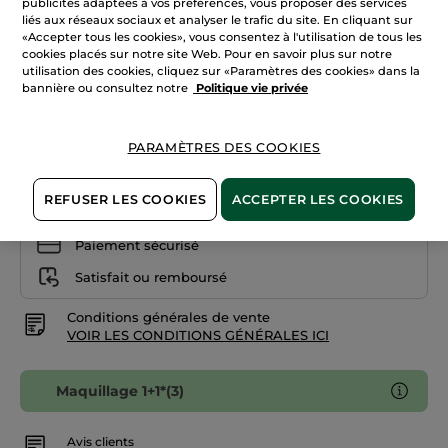
publicités adaptées à vos préférences, vous proposer des services
avis
liés aux réseaux sociaux et analyser le trafic du site. En cliquant sur
sur
106. Pourpre
Grand
«Accepter tous les cookies», vous consentez à l'utilisation de tous les
Rouge
cookies placés sur notre site Web. Pour en savoir plus sur notre
L'Élixir
utilisation des cookies, cliquez sur «Paramètres des cookies» dans la
Quantité
111.
Rouge
bannière ou consultez notre
Politique vie privée
Rosé
AJOUTER AU PANIER
PARAMÈTRES DES COOKIES
REFUSER LES COOKIES
ACCEPTER LES COOKIES
Livraison à partir du
12/08
Paiement sécurisé
Satisfait ou remboursé
Conditions générales de vente
VOIR LES CONDITIONS GÉNÉRALES ICI
Maquillage 1+1*(3)
Avis clients