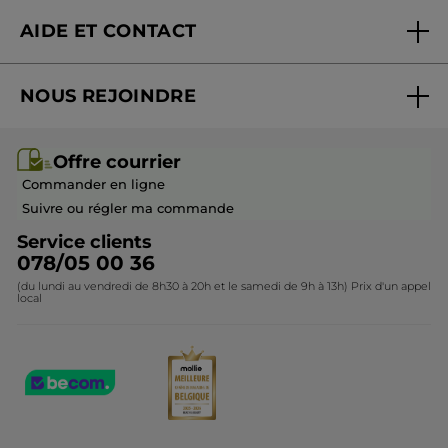
Nouveautés
AIDE ET CONTACT
Promotions
Suivre ma commande
Best-sellers
NOUS REJOINDRE
Mes cadeaux
Idées cadeaux
Rejoindre nos équipes
Offre courrier / dépliant
Collection Monoï
Offre courrier
Devenir franchisé ou gérant
Questions & Réponses
Collection de Noël
Commander en ligne
Contactez-nous
Suivre ou régler ma commande
Service clients
078/05 00 36
(du lundi au vendredi de 8h30 à 20h et le samedi de 9h à 13h) Prix d'un appel
local