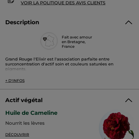
VOIR LA POLITIQUE DES AVIS CLIENTS
Description
Fait avec amour
en Bretagne,
France
Grand Rouge l'Elixir est l'association parfaite entre
surconcentration d'actif soin et couleurs saturées en
pigments.
Sa formule enrichie en huile de camélia régénérante*** vous
assure des lèvres douces et confortables parées d'une
+ D'INFOS
couleur mate, ultra-pigmentée, pour un résultat ultra longue
tenue qui dure jusqu'à 12h.*
Efficacité constatée :
Actif végétal
96% des femmes trouvent que la couleur sur leurs lèvres est
intense**. Tenue jusqu'à 12H*
Huile de Cameline
Notre Engagement :
Nourrit les lèvres
- Formulé sans carmin de cochenille
Testé sous contrôle dermatologique
DÉCOUVRIR
*Test d'efficacité objectivé sur 11 femmes