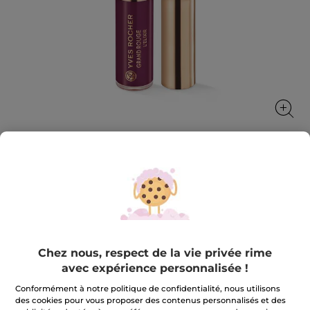
Grand Rouge L'Élixir 106. Pourpre
Ultra pigmentation 12H*
7 ml
★★★★★
★★★★★
3.5
(404)
AJOUTER UN AVIS
Chez nous, respect de la vie privée rime
3.5
avec expérience personnalisée !
sur
23,90 €
5
étoiles.
Conformément à notre politique de confidentialité, nous utilisons
Lire
des cookies pour vous proposer des contenus personnalisés et des
les
+10