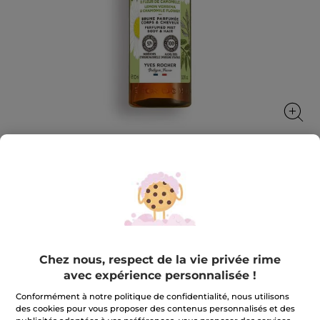
Brume Parfumée Corps et Cheveux
Verveine Citronnée & Fleur de
Camomille
Parfume et raffraîchit
Chez nous, respect de la vie privée rime
100 ml
avec expérience personnalisée !
★★★★★
★★★★★
4.6
(344)
AJOUTER UN AVIS
Conformément à notre politique de confidentialité, nous utilisons
4.6
des cookies pour vous proposer des contenus personnalisés et des
sur
10,99 €