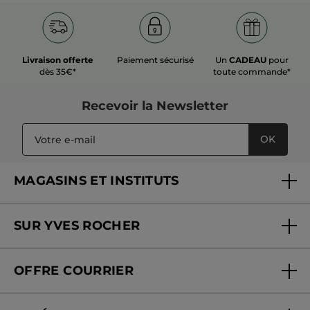
Livraison offerte
Paiement sécurisé
Un
CADEAU
pour
dès 35€*
toute commande*
Recevoir
la Newsletter
OK
MAGASINS ET INSTITUTS
Trouver un magasin ou institut
SUR YVES ROCHER
Soins en institut
Qui sommes-nous
Carte fidélité magasin
OFFRE COURRIER
Nos engagements
Offre courrier
Fondation Yves Rocher