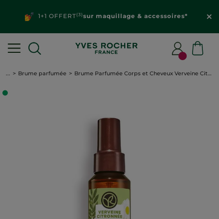
(3)
1+1 OFFERT
sur maquillage & accessoires*
...
Brume parfumée
Brume Parfumée Corps et Cheveux Verveine Citronnée & Fleur de Camomille