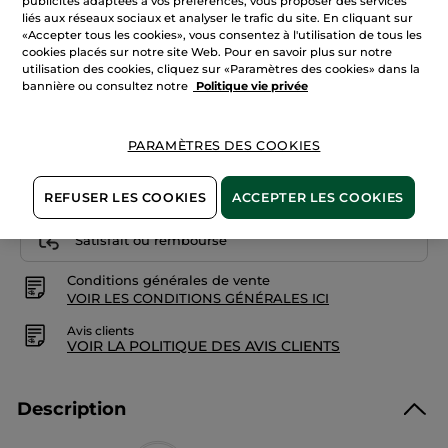
publicités adaptées à vos préférences, vous proposer des services
5
étoiles.
liés aux réseaux sociaux et analyser le trafic du site. En cliquant sur
Lire
«Accepter tous les cookies», vous consentez à l'utilisation de tous les
Quantité
les
cookies placés sur notre site Web. Pour en savoir plus sur notre
avis
sur
utilisation des cookies, cliquez sur «Paramètres des cookies» dans la
Brume
bannière ou consultez notre
Politique vie privée
Parfumée
AJOUTER AU PANIER
Corps
et
Cheveux
Verveine
PARAMÈTRES DES COOKIES
Citronnée
&
Livraison à partir du
13/08
Fleur
de
REFUSER LES COOKIES
ACCEPTER LES COOKIES
Paiement sécurisé
Camomille
Satisfait ou remboursé
Conditions générales de vente
VOIR LES CONDITIONS GÉNÉRALES ICI
Avis clients
VOIR LA POLITIQUE DES AVIS CLIENTS
Description