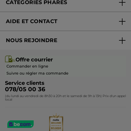
CATÉGORIES PHARES
Blog Act Beautiful
Nouveautés
AIDE ET CONTACT
Promotions
Suivre ma commande
Best-sellers
NOUS REJOINDRE
Mes cadeaux
Idées cadeaux
Rejoindre nos équipes
Offre courrier / dépliant
Collection Monoï
Offre courrier
Devenir franchisé ou gérant
Questions & Réponses
Collection de Noël
Commander en ligne
Contactez-nous
Suivre ou régler ma commande
Service clients
078/05 00 36
(du lundi au vendredi de 8h30 à 20h et le samedi de 9h à 13h) Prix d'un appel
local