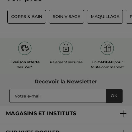
E
CORPS & BAIN
SOIN VISAGE
MAQUILLAGE
Livraison offerte
Paiement sécurisé
Un
CADEAU
pour
dès 35€*
toute commande*
Recevoir
la Newsletter
OK
MAGASINS ET INSTITUTS
Trouver un magasin ou institut