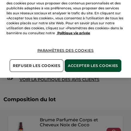
Set
des cookies pour vous proposer des contenus personnalisés et des
brume
AJOUTER AU PANIER
parfumée
publicités adaptées à vos préférences, vous proposer des services
liés aux réseaux sociaux et analyser le trafic du site. En cliquant sur
«Accepter tous les cookies», vous consentez à l'utilisation de tous les
cookies placés sur notre site Web. Pour en savoir plus sur notre
utilisation des cookies, cliquez sur «Paramètres des cookies» dans la
Livraison à partir du
12/08
bannière ou consultez notre
Politique vie privée
Paiement sécurisé
Satisfait ou remboursé
PARAMÈTRES DES COOKIES
Conditions générales de vente
VOIR LES CONDITIONS GÉNÉRALES ICI
REFUSER LES COOKIES
ACCEPTER LES COOKIES
Avis clients
VOIR LA POLITIQUE DES AVIS CLIENTS
Composition du lot
Brume Parfumée Corps et
Cheveux Noix de Coco