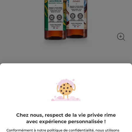
Set brume parfumée
Le plaisir d'une brume parfumée à vaporiser sur le
corps et les cheveux
★★★★★
★★★★★
4.7
(634)
AJOUTER UN AVIS
4.7
sur
16,99 €
21,98 €
-23%
5
étoiles.
Chez nous, respect de la vie privée rime
Lire
Quantité
avec expérience personnalisée !
les
avis
sur
Conformément à notre politique de confidentialité, nous utilisons