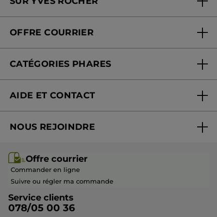
SUR YVES ROCHER
Soins en institut
Qui sommes-nous
Carte fidélité magasin
OFFRE COURRIER
Nos engagements
Offre courrier
Fondation Yves Rocher
CATÉGORIES PHARES
Blog Act Beautiful
Nouveautés
AIDE ET CONTACT
Promotions
Suivre ma commande
Best-sellers
NOUS REJOINDRE
Mes cadeaux
Idées cadeaux
Rejoindre nos équipes
Offre courrier / dépliant
Collection Monoï
Offre courrier
Devenir franchisé ou gérant
Questions & Réponses
Collection de Noël
Commander en ligne
Contactez-nous
Suivre ou régler ma commande
Service clients
078/05 00 36