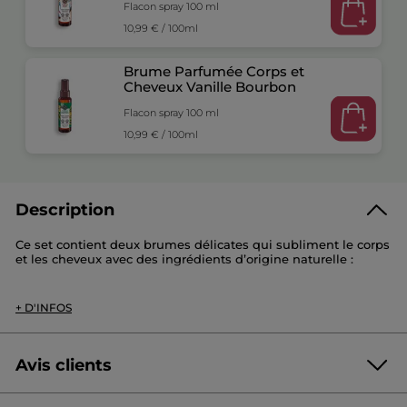
Flacon spray 100 ml
10,99 € / 100ml
Brume Parfumée Corps et
Cheveux Vanille Bourbon
Flacon spray 100 ml
10,99 € / 100ml
Description
Ce set contient deux brumes délicates qui subliment le corps
et les cheveux avec des ingrédients d’origine naturelle :
Une Brume Parfumée Corps & Cheveux Noix De Coco: A 95%
+ D'INFOS
d’origine naturelle qui parfume délicatement corps et
cheveux.
Avis clients
Une Brume Parfumée Corps & Cheveux Vanille Bourbon: A
96% d’origine naturelle qui parfume délicatement corps et
cheveux.