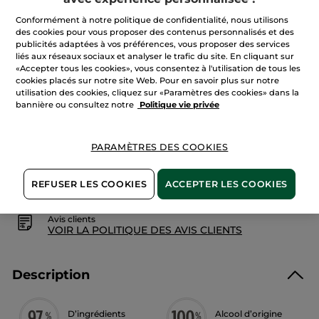
Lire
Quantité
les
Conformément à notre politique de confidentialité, nous utilisons
avis
sur
des cookies pour vous proposer des contenus personnalisés et des
Brume
publicités adaptées à vos préférences, vous proposer des services
Parfumée
AJOUTER AU PANIER
liés aux réseaux sociaux et analyser le trafic du site. En cliquant sur
Corps
«Accepter tous les cookies», vous consentez à l'utilisation de tous les
et
Cheveux
cookies placés sur notre site Web. Pour en savoir plus sur notre
Framboise
utilisation des cookies, cliquez sur «Paramètres des cookies» dans la
&
bannière ou consultez notre
Politique vie privée
Menthe
Livraison à partir du
12/08
Poivrée
Paiement sécurisé
PARAMÈTRES DES COOKIES
Satisfait ou remboursé
Conditions générales de vente
REFUSER LES COOKIES
ACCEPTER LES COOKIES
VOIR LES CONDITIONS GÉNÉRALES ICI
Avis clients
VOIR LA POLITIQUE DES AVIS CLIENTS
Description
D’ingrédients
Alcool d’origine