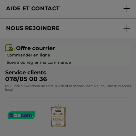
Nouveautés
AIDE ET CONTACT
Promotions
Suivre ma commande
Best-sellers
NOUS REJOINDRE
Mes cadeaux
Idées cadeaux
Rejoindre nos équipes
Offre courrier / dépliant
Collection Monoï
Offre courrier
Devenir franchisé ou gérant
Questions & Réponses
Collection de Noël
Commander en ligne
Contactez-nous
Suivre ou régler ma commande
Service clients
078/05 00 36
(du lundi au vendredi de 8h30 à 20h et le samedi de 9h à 13h) Prix d'un appel
local