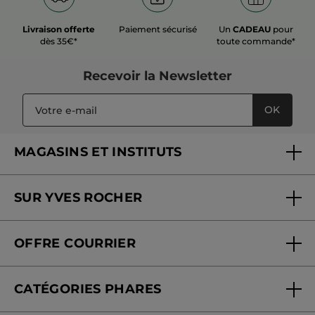
Livraison offerte
Paiement sécurisé
Un
CADEAU
pour
dès 35€*
toute commande*
Recevoir
la Newsletter
OK
MAGASINS ET INSTITUTS
Trouver un magasin ou institut
SUR YVES ROCHER
Soins en institut
Qui sommes-nous
Carte fidélité magasin
OFFRE COURRIER
Nos engagements
Offre courrier
Fondation Yves Rocher
CATÉGORIES PHARES
Blog Act Beautiful