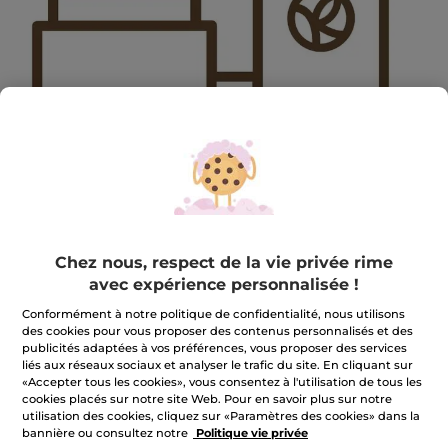
2411BF-NOV-MAINGIFT-BIS
Chez nous, respect de la vie privée rime
2411BF-NOV-MAINGIFT-BIS
avec expérience personnalisée !
★★★★★
★★★★★
AJOUTER UN AVIS
Conformément à notre politique de confidentialité, nous utilisons
Aucune
des cookies pour vous proposer des contenus personnalisés et des
valeur
publicités adaptées à vos préférences, vous proposer des services
de
liés aux réseaux sociaux et analyser le trafic du site. En cliquant sur
Quantité
notation
pour
«Accepter tous les cookies», vous consentez à l'utilisation de tous les
cookies placés sur notre site Web. Pour en savoir plus sur notre
utilisation des cookies, cliquez sur «Paramètres des cookies» dans la
INDISPONIBLE
bannière ou consultez notre
Politique vie privée