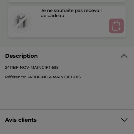
Je ne souhaite pas recevoir
de cadeau
Description
2411BF-NOV-MAINGIFT-BIS
Référence: 2411BF-NOV-MAINGIFT-BIS
Avis clients
Soyez le premier à donner votre avis
Aucune