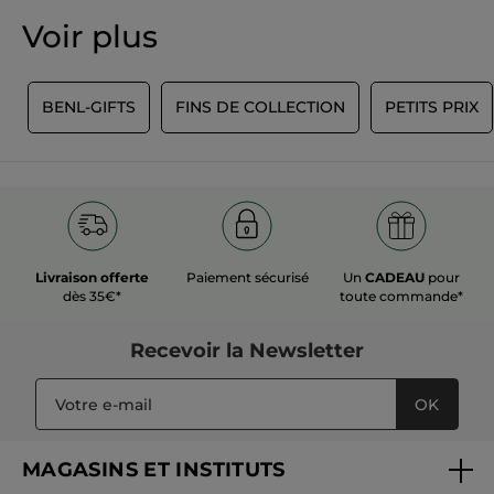
valeur
★★★★★
★★★★★
Voir plus
de
Aucune
notation
valeur
de
AJOUTER UN AVIS
notation
Y
BENL-GIFTS
FINS DE COLLECTION
PETITS PRIX
pour
Livraison offerte
Paiement sécurisé
Un
CADEAU
pour
dès 35€*
toute commande*
Recevoir
la Newsletter
OK
MAGASINS ET INSTITUTS